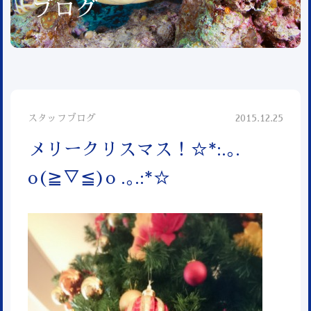
ブログ
スタッフブログ
2015.12.25
メリークリスマス！☆*:.｡.
o(≧▽≦)o .｡.:*☆