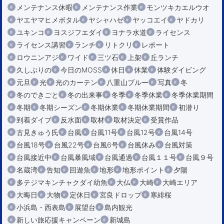
メンテナンス休暇
メンテナンス作業
モンツキカエルウオ
ヤエヤマヒメボタル
ヤシャハゼ
ヤッコエイ
ヤドカリ
ユキンコ
ヨスジフエダイ
ヨナラ水道
ライセンス
ライセンス講習
ランチ
リトクリ
レポート
ロウニンアジ
ワイド
三ツ石
上架
丘ランチ
久しぶりの
今日のMOSS
休日
休業
体験ダイビング
元旦
光
光のカーテン
八重山ブルー
写真
冬
冬のできごと
冬の出来事
冬季
冬季休業
冬季休業期間
冬期
冬期シーズン
冬期休業
冬期休業期間
初潜り
到着ダイブ
反水面
取材
取材決定
受賞作品
古見きゅう氏
台風
台風11号
台風12号
台風14号
台風18号
台風22号
台風6号
台風休み
台風対策
台風接近中
台風暴風域
台風通過
台風１１号
台風９号
名蔵湾
告知
回遊魚
地形
地形ポイント
夕陽
多テジマキンチャクダイ幼魚
大仏
大崎
大崎エリア
大晦日
大物
定休日
宮良ドロップ
寒緋桜
小浜島・西表島
展望台
島内観光
新しい旅応援キャンペーン
新城島