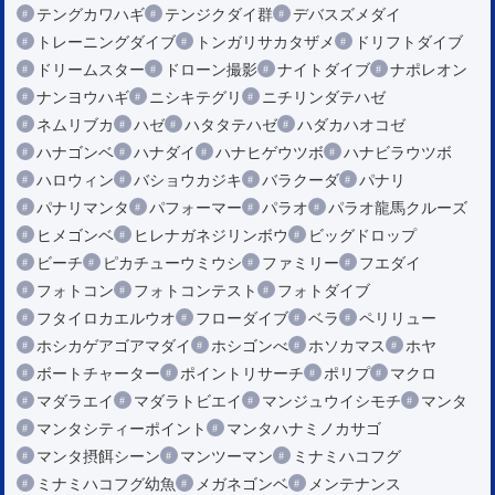
テングカワハギ
テンジクダイ群
デバスズメダイ
トレーニングダイブ
トンガリサカタザメ
ドリフトダイブ
ドリームスター
ドローン撮影
ナイトダイブ
ナポレオン
ナンヨウハギ
ニシキテグリ
ニチリンダテハゼ
ネムリブカ
ハゼ
ハタタテハゼ
ハダカハオコゼ
ハナゴンベ
ハナダイ
ハナヒゲウツボ
ハナビラウツボ
ハロウィン
バショウカジキ
バラクーダ
パナリ
パナリマンタ
パフォーマー
パラオ
パラオ龍馬クルーズ
ヒメゴンベ
ヒレナガネジリンボウ
ビッグドロップ
ビーチ
ピカチューウミウシ
ファミリー
フエダイ
フォトコン
フォトコンテスト
フォトダイブ
フタイロカエルウオ
フローダイブ
ベラ
ペリリュー
ホシカゲアゴアマダイ
ホシゴンべ
ホソカマス
ホヤ
ボートチャーター
ポイントリサーチ
ポリプ
マクロ
マダラエイ
マダラトビエイ
マンジュウイシモチ
マンタ
マンタシティーポイント
マンタハナミノカサゴ
マンタ摂餌シーン
マンツーマン
ミナミハコフグ
ミナミハコフグ幼魚
メガネゴンベ
メンテナンス