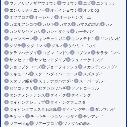
ウデフリツノザヤウミウシ
ウミウシ
エビ
エンリッチ
エンリッチドエアー
オビイシヨウジ
オフblog
オフブログ
オーシャナ
オーシャンズ十二
カエルアンコウ
カジキ
カマス
カマスの群れ
カメ
カンザシヤドカリ
カンヒザクラ
カーチバイ
キャンペーン
キンチャクガニ
キンメモドキ
ギンガハゼ
クジラ
クダゴンベ
グルメ
ケヤリ・ゴカイ
ケラマハナダイ
コビレゴンドウ
コブシメ
サラサゴンベ
サンセット
サンセットダイブ
シュノーケリング
ショップクローズ
ジョーフィッシュ
スカシテンジクダイ
スキューバ
スクーバダイバーコース
スズメダイ
スタッフ紹介
スミレナガハナダイ
スーパーブルー
セソコテグリ
セダカカワハギ
ソフトコーラル
タンクメンテナンス
ダイビグ
ダイビング
ダイビングショップ
ダイビングフェスタ
ダイビングフェスタ石垣島
ダイビング中止
ダルマハゼ
チケット
チョウチョウコショウダイ
チンアナゴ
ツアーblog
ツアーブログ
ツノダシの群れ