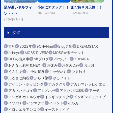
足が遅いドルフィ
小魚にアタック！！
まだ良きお天気！！
ン・・・
2026年8月6日
2026年8月5日
2026年8月7日
タグ
11月
2022年
9CHANnel
Blog更新
DREAMSTAR
fisheye
MOSS DIVERS
MOSS未来チケット
OFFの出来事
offブログ
VIPツアー
YONARA
おきなわ彩発見NEXT
お休み
お休みDay
お正月
くろしま
ご予約状況
じゃがいも
ひまわり
ふるさと納税
ぶらり旅
ゆるフォト
アイランドホッピング
アカククリ
アカシマシラヒゲエビ
アカネハナゴイ
アカメハゼ
アドバンス講習
アーチ
イシガキカエルウオ
イソギンチャク
イソギンチャクエビ
イソバナ
イソマグロ
イベント
イルカ
イロカエルアンコウ
イーストサイド