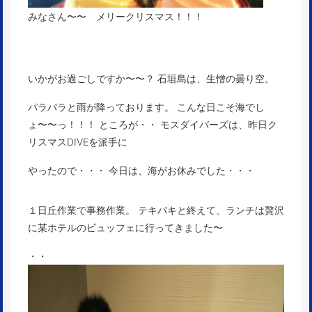
みなさん〜〜 メリークリスマス！！！
いかがお過ごしですか〜〜？ 石垣島は、生憎の曇り空。
パラパラと雨が降っております。 こんな日こそ海でし
ょ〜〜っ！！！ ところが・・ モスダイバーズは、昨日ク
リスマスDIVEを派手に
やったので・・・ 今日は、海がお休みでした・・・
１日丘作業で事務作業。 テキパキと終えて、ランチは贅沢
に某ホテルのビュッフェに行ってきました〜
・・