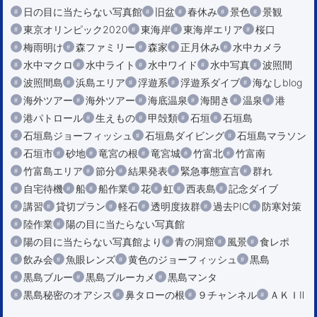
日の目に当たらない写真館
旧盆
春休み
景色
景観
東京オリンピック2020
東海岸
東海岸エリア
桜口
梅雨明け
森ファミリー
森家
正月休み
水中カメラ
水中マクロ
水中ライト
水中ワイド
水中写真
波照間
波照間島
浜島エリア
浮遊系
浮遊系ダイブ
海なしblog
海外ツアー
海外ツアー
海底温泉
海開き
温泉
港
港パトロール
生えもの
甲殻類
石垣
石垣島
石垣島ジョーフィッシュ
石垣島ダイビング
石垣島マラソン
石垣市
砂地
竜宮の根
竜宮城
竹富北
竹富南
竹富島エリア
節分
結果発表
緊急事態宣言
群れ
自宅待機
船
船作業
花
虹
西表島
記念ダイブ
講習
貸切プラン
軽石
透明度抜群
過去PIC
防寒対策
陸作業
陽の目に当たらない写真館
陽の目に当たらない写真館より
青の洞窟
風景
食レポ
飲み会
魚眼レンズ
黄色のジョーフィッシュ
黒島
黒島ブルー
黒島ブルーカメ
黒島マンタ
黒島秘密のオアシス
鼻タローの根
９チャンネル
ＡＫＩⅡ