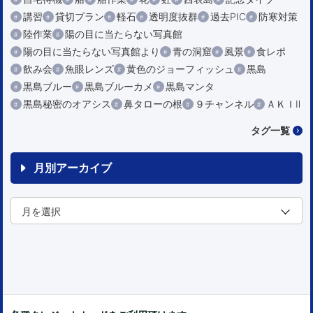
講習
貸切プラン
軽石
透明度抜群
過去PIC
防寒対策
陸作業
陽の目に当たらない写真館
陽の目に当たらない写真館より
青の洞窟
風景
食レポ
飲み会
魚眼レンズ
黄色のジョーフィッシュ
黒島
黒島ブルー
黒島ブルーカメ
黒島マンタ
黒島秘密のオアシス
鼻タローの根
９チャンネル
ＡＫＩⅡ
タグ一覧
月別アーカイブ