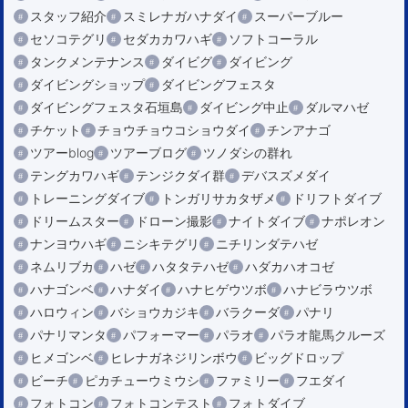
スタッフ紹介
スミレナガハナダイ
スーパーブルー
セソコテグリ
セダカカワハギ
ソフトコーラル
タンクメンテナンス
ダイビグ
ダイビング
ダイビングショップ
ダイビングフェスタ
ダイビングフェスタ石垣島
ダイビング中止
ダルマハゼ
チケット
チョウチョウコショウダイ
チンアナゴ
ツアーblog
ツアーブログ
ツノダシの群れ
テングカワハギ
テンジクダイ群
デバスズメダイ
トレーニングダイブ
トンガリサカタザメ
ドリフトダイブ
ドリームスター
ドローン撮影
ナイトダイブ
ナポレオン
ナンヨウハギ
ニシキテグリ
ニチリンダテハゼ
ネムリブカ
ハゼ
ハタタテハゼ
ハダカハオコゼ
ハナゴンベ
ハナダイ
ハナヒゲウツボ
ハナビラウツボ
ハロウィン
バショウカジキ
バラクーダ
パナリ
パナリマンタ
パフォーマー
パラオ
パラオ龍馬クルーズ
ヒメゴンベ
ヒレナガネジリンボウ
ビッグドロップ
ビーチ
ピカチューウミウシ
ファミリー
フエダイ
フォトコン
フォトコンテスト
フォトダイブ