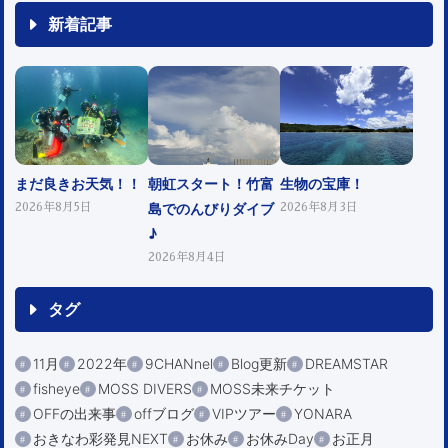
新着記事
まだ良きお天気！！
朝虹スタート！竹富
生物の宝庫！
島でのんびりダイブ
2026年8月5日
2026年8月3日
♪
2026年8月4日
タグ
11月
2022年
9CHANnel
Blog更新
DREAMSTAR
fisheye
MOSS DIVERS
MOSS未来チケット
OFFの出来事
offブログ
VIPツアー
YONARA
おきなわ彩発見NEXT
お休み
お休みDay
お正月