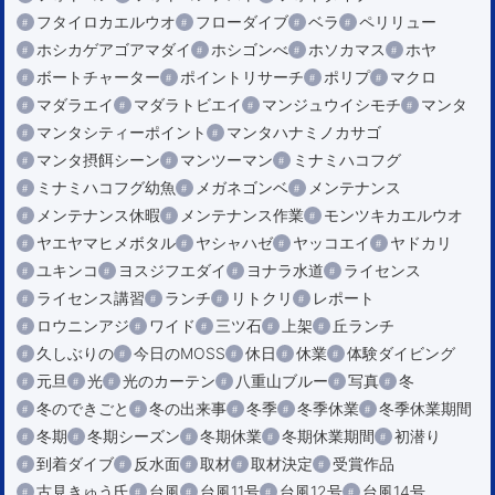
フタイロカエルウオ
フローダイブ
ベラ
ペリリュー
ホシカゲアゴアマダイ
ホシゴンべ
ホソカマス
ホヤ
ボートチャーター
ポイントリサーチ
ポリプ
マクロ
マダラエイ
マダラトビエイ
マンジュウイシモチ
マンタ
マンタシティーポイント
マンタハナミノカサゴ
マンタ摂餌シーン
マンツーマン
ミナミハコフグ
ミナミハコフグ幼魚
メガネゴンベ
メンテナンス
メンテナンス休暇
メンテナンス作業
モンツキカエルウオ
ヤエヤマヒメボタル
ヤシャハゼ
ヤッコエイ
ヤドカリ
ユキンコ
ヨスジフエダイ
ヨナラ水道
ライセンス
ライセンス講習
ランチ
リトクリ
レポート
ロウニンアジ
ワイド
三ツ石
上架
丘ランチ
久しぶりの
今日のMOSS
休日
休業
体験ダイビング
元旦
光
光のカーテン
八重山ブルー
写真
冬
冬のできごと
冬の出来事
冬季
冬季休業
冬季休業期間
冬期
冬期シーズン
冬期休業
冬期休業期間
初潜り
到着ダイブ
反水面
取材
取材決定
受賞作品
古見きゅう氏
台風
台風11号
台風12号
台風14号