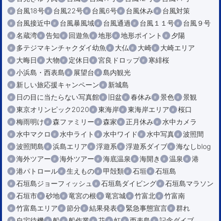
台風18号
台風22号
台風6号
台風休み
台風対策
台風接近中
台風暴風域
台風通過
台風１１号
台風９号
名蔵湾
告知
回遊魚
地形
地形ポイント
夕陽
多テジマキンチャクダイ幼魚
大仏
大崎
大崎エリア
大晦日
大物
定休日
宮良ドロップ
寒緋桜
小浜島・西表島
展望台
島内観光
新しい旅応援キャンペーン
新城島
日の目に当たらない写真館
旧盆
春休み
景色
景観
東京オリンピック2020
東海岸
東海岸エリア
桜口
梅雨明け
森ファミリー
森家
正月休み
水中カメラ
水中マクロ
水中ライト
水中ワイド
水中写真
波照間
波照間島
浜島エリア
浮遊系
浮遊系ダイブ
海なしblog
海外ツアー
海外ツアー
海底温泉
海開き
温泉
港
港パトロール
生えもの
甲殻類
石垣
石垣島
石垣島ジョーフィッシュ
石垣島ダイビング
石垣島マラソン
石垣市
砂地
竜宮の根
竜宮城
竹富北
竹富南
竹富島エリア
節分
結果発表
緊急事態宣言
群れ
自宅待機
船
船作業
花
虹
西表島
記念ダイブ