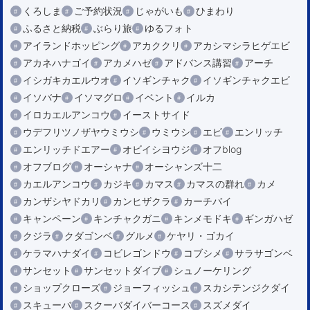
くろしま
ご予約状況
じゃがいも
ひまわり
ふるさと納税
ぶらり旅
ゆるフォト
アイランドホッピング
アカククリ
アカシマシラヒゲエビ
アカネハナゴイ
アカメハゼ
アドバンス講習
アーチ
イシガキカエルウオ
イソギンチャク
イソギンチャクエビ
イソバナ
イソマグロ
イベント
イルカ
イロカエルアンコウ
イーストサイド
ウデフリツノザヤウミウシ
ウミウシ
エビ
エンリッチ
エンリッチドエアー
オビイシヨウジ
オフblog
オフブログ
オーシャナ
オーシャンズ十二
カエルアンコウ
カジキ
カマス
カマスの群れ
カメ
カンザシヤドカリ
カンヒザクラ
カーチバイ
キャンペーン
キンチャクガニ
キンメモドキ
ギンガハゼ
クジラ
クダゴンベ
グルメ
ケヤリ・ゴカイ
ケラマハナダイ
コビレゴンドウ
コブシメ
サラサゴンベ
サンセット
サンセットダイブ
シュノーケリング
ショップクローズ
ジョーフィッシュ
スカシテンジクダイ
スキューバ
スクーバダイバーコース
スズメダイ