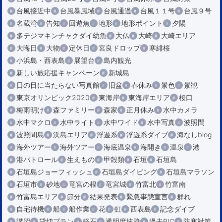
台風接近中
台風暴風域
台風通過
台風１１号
台風９号
名蔵湾
告知
回遊魚
地形
地形ポイント
夕陽
多テジマキンチャクダイ幼魚
大仏
大崎
大崎エリア
大晦日
大物
定休日
宮良ドロップ
寒緋桜
小浜島・西表島
展望台
島内観光
新しい旅応援キャンペーン
新城島
日の目に当たらない写真館
旧盆
春休み
景色
景観
東京オリンピック2020
東海岸
東海岸エリア
桜口
梅雨明け
森ファミリー
森家
正月休み
水中カメラ
水中マクロ
水中ライト
水中ワイド
水中写真
波照間
波照間島
浜島エリア
浮遊系
浮遊系ダイブ
海なしblog
海外ツアー
海外ツアー
海底温泉
海開き
温泉
港
港パトロール
生えもの
甲殻類
石垣
石垣島
石垣島ジョーフィッシュ
石垣島ダイビング
石垣島マラソン
石垣市
砂地
竜宮の根
竜宮城
竹富北
竹富南
竹富島エリア
節分
結果発表
緊急事態宣言
群れ
自宅待機
船
船作業
花
虹
西表島
記念ダイブ
講習
貸切プラン
軽石
透明度抜群
過去PIC
防寒対策