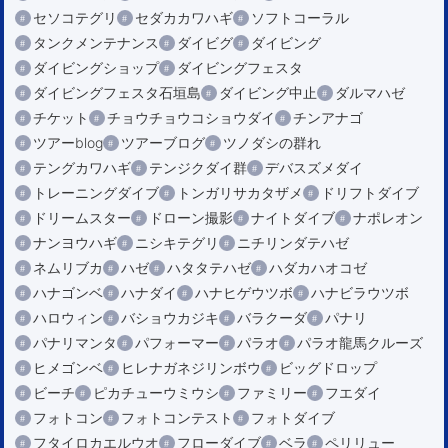
セソコテグリ
セダカカワハギ
ソフトコーラル
タンクメンテナンス
ダイビグ
ダイビング
ダイビングショップ
ダイビングフェスタ
ダイビングフェスタ石垣島
ダイビング中止
ダルマハゼ
チケット
チョウチョウコショウダイ
チンアナゴ
ツアーblog
ツアーブログ
ツノダシの群れ
テングカワハギ
テンジクダイ群
デバスズメダイ
トレーニングダイブ
トンガリサカタザメ
ドリフトダイブ
ドリームスター
ドローン撮影
ナイトダイブ
ナポレオン
ナンヨウハギ
ニシキテグリ
ニチリンダテハゼ
ネムリブカ
ハゼ
ハタタテハゼ
ハダカハオコゼ
ハナゴンベ
ハナダイ
ハナヒゲウツボ
ハナビラウツボ
ハロウィン
バショウカジキ
バラクーダ
パナリ
パナリマンタ
パフォーマー
パラオ
パラオ龍馬クルーズ
ヒメゴンベ
ヒレナガネジリンボウ
ビッグドロップ
ビーチ
ピカチューウミウシ
ファミリー
フエダイ
フォトコン
フォトコンテスト
フォトダイブ
フタイロカエルウオ
フローダイブ
ベラ
ペリリュー