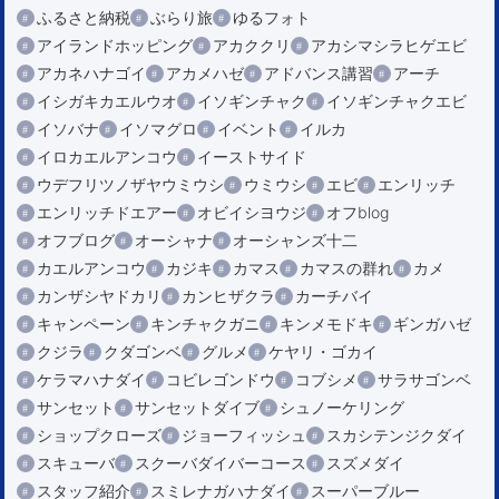
ふるさと納税
ぶらり旅
ゆるフォト
アイランドホッピング
アカククリ
アカシマシラヒゲエビ
アカネハナゴイ
アカメハゼ
アドバンス講習
アーチ
イシガキカエルウオ
イソギンチャク
イソギンチャクエビ
イソバナ
イソマグロ
イベント
イルカ
イロカエルアンコウ
イーストサイド
ウデフリツノザヤウミウシ
ウミウシ
エビ
エンリッチ
エンリッチドエアー
オビイシヨウジ
オフblog
オフブログ
オーシャナ
オーシャンズ十二
カエルアンコウ
カジキ
カマス
カマスの群れ
カメ
カンザシヤドカリ
カンヒザクラ
カーチバイ
キャンペーン
キンチャクガニ
キンメモドキ
ギンガハゼ
クジラ
クダゴンベ
グルメ
ケヤリ・ゴカイ
ケラマハナダイ
コビレゴンドウ
コブシメ
サラサゴンベ
サンセット
サンセットダイブ
シュノーケリング
ショップクローズ
ジョーフィッシュ
スカシテンジクダイ
スキューバ
スクーバダイバーコース
スズメダイ
スタッフ紹介
スミレナガハナダイ
スーパーブルー