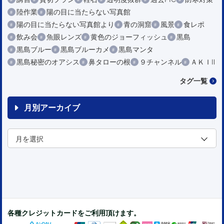
陸作業
陽の目に当たらない写真館
陽の目に当たらない写真館より
青の洞窟
風景
食レポ
飲み会
魚眼レンズ
黄色のジョーフィッシュ
黒島
黒島ブルー
黒島ブルーカメ
黒島マンタ
黒島秘密のオアシス
鼻タローの根
９チャンネル
ＡＫＩⅡ
タグ一覧
月別アーカイブ
各種クレジットカードをご利用頂けます。