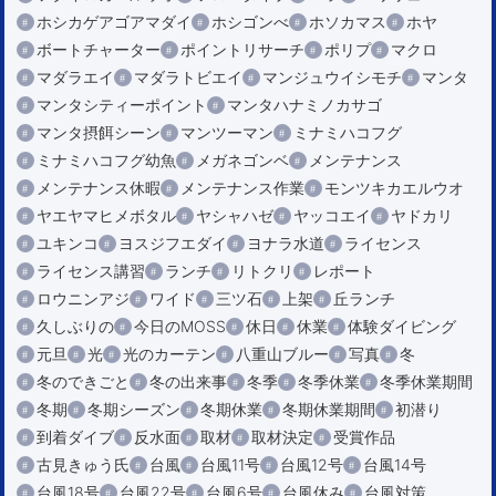
ホシカゲアゴアマダイ
ホシゴンべ
ホソカマス
ホヤ
ボートチャーター
ポイントリサーチ
ポリプ
マクロ
マダラエイ
マダラトビエイ
マンジュウイシモチ
マンタ
マンタシティーポイント
マンタハナミノカサゴ
マンタ摂餌シーン
マンツーマン
ミナミハコフグ
ミナミハコフグ幼魚
メガネゴンベ
メンテナンス
メンテナンス休暇
メンテナンス作業
モンツキカエルウオ
ヤエヤマヒメボタル
ヤシャハゼ
ヤッコエイ
ヤドカリ
ユキンコ
ヨスジフエダイ
ヨナラ水道
ライセンス
ライセンス講習
ランチ
リトクリ
レポート
ロウニンアジ
ワイド
三ツ石
上架
丘ランチ
久しぶりの
今日のMOSS
休日
休業
体験ダイビング
元旦
光
光のカーテン
八重山ブルー
写真
冬
冬のできごと
冬の出来事
冬季
冬季休業
冬季休業期間
冬期
冬期シーズン
冬期休業
冬期休業期間
初潜り
到着ダイブ
反水面
取材
取材決定
受賞作品
古見きゅう氏
台風
台風11号
台風12号
台風14号
台風18号
台風22号
台風6号
台風休み
台風対策