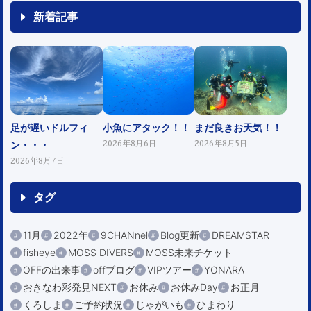
新着記事
足が遅いドルフィ
小魚にアタック！！
まだ良きお天気！！
ン・・・
2026年8月6日
2026年8月5日
2026年8月7日
タグ
11月
2022年
9CHANnel
Blog更新
DREAMSTAR
fisheye
MOSS DIVERS
MOSS未来チケット
OFFの出来事
offブログ
VIPツアー
YONARA
おきなわ彩発見NEXT
お休み
お休みDay
お正月
くろしま
ご予約状況
じゃがいも
ひまわり