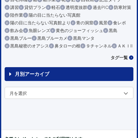
講習
貸切プラン
軽石
透明度抜群
過去PIC
防寒対策
陸作業
陽の目に当たらない写真館
陽の目に当たらない写真館より
青の洞窟
風景
食レポ
飲み会
魚眼レンズ
黄色のジョーフィッシュ
黒島
黒島ブルー
黒島ブルーカメ
黒島マンタ
黒島秘密のオアシス
鼻タローの根
９チャンネル
ＡＫＩⅡ
タグ一覧
月別アーカイブ