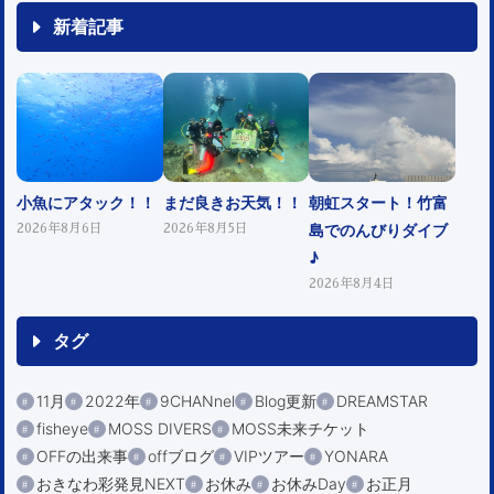
新着記事
小魚にアタック！！
まだ良きお天気！！
朝虹スタート！竹富
島でのんびりダイブ
2026年8月6日
2026年8月5日
♪
2026年8月4日
タグ
11月
2022年
9CHANnel
Blog更新
DREAMSTAR
fisheye
MOSS DIVERS
MOSS未来チケット
OFFの出来事
offブログ
VIPツアー
YONARA
おきなわ彩発見NEXT
お休み
お休みDay
お正月