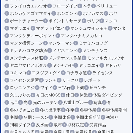
フタイロカエルウオ
フローダイブ
ベラ
ペリリュー
ホシカゲアゴアマダイ
ホシゴンべ
ホソカマス
ホヤ
ボートチャーター
ポイントリサーチ
ポリプ
マクロ
マダラエイ
マダラトビエイ
マンジュウイシモチ
マンタ
マンタシティーポイント
マンタハナミノカサゴ
マンタ摂餌シーン
マンツーマン
ミナミハコフグ
ミナミハコフグ幼魚
メガネゴンベ
メンテナンス
メンテナンス休暇
メンテナンス作業
モンツキカエルウオ
ヤエヤマヒメボタル
ヤシャハゼ
ヤッコエイ
ヤドカリ
ユキンコ
ヨスジフエダイ
ヨナラ水道
ライセンス
ライセンス講習
ランチ
リトクリ
レポート
ロウニンアジ
ワイド
三ツ石
上架
丘ランチ
久しぶりの
今日のMOSS
休日
休業
体験ダイビング
元旦
光
光のカーテン
八重山ブルー
写真
冬
冬のできごと
冬の出来事
冬季
冬季休業
冬季休業期間
冬期
冬期シーズン
冬期休業
冬期休業期間
初潜り
到着ダイブ
反水面
取材
取材決定
受賞作品
古見きゅう氏
台風
台風11号
台風12号
台風14号