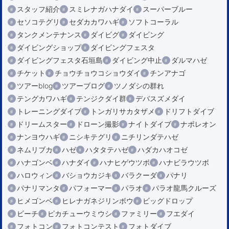
スタッフ紹介
スミレナガハナダイ
スーパーブルー
セソコテグリ
セダカカワハギ
ソフトコーラル
タンクメンテナンス
ダイビグ
ダイビング
ダイビングショップ
ダイビングフェスタ
ダイビングフェスタ石垣島
ダイビング中止
ダルマハゼ
チケット
チョウチョウコショウダイ
チンアナゴ
ツアーblog
ツアーブログ
ツノダシの群れ
テングカワハギ
テンジクダイ群
デバスズメダイ
トレーニングダイブ
トンガリサカタザメ
ドリフトダイブ
ドリームスター
ドローン撮影
ナイトダイブ
ナポレオン
ナンヨウハギ
ニシキテグリ
ニチリンダテハゼ
ネムリブカ
ハゼ
ハタタテハゼ
ハダカハオコゼ
ハナゴンベ
ハナダイ
ハナヒゲウツボ
ハナビラウツボ
ハロウィン
バショウカジキ
バラクーダ
パナリ
パナリマンタ
パフォーマー
パラオ
パラオ龍馬クルーズ
ヒメゴンベ
ヒレナガネジリンボウ
ビッグドロップ
ビーチ
ピカチューウミウシ
ファミリー
フエダイ
フォトコン
フォトコンテスト
フォトダイブ