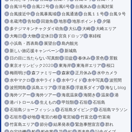
台風18号
台風22号
台風6号
台風休み
台風対策
台風接近中
台風暴風域
台風通過
台風１１号
台風９号
名蔵湾
告知
回遊魚
地形
地形ポイント
夕陽
多テジマキンチャクダイ幼魚
大仏
大崎
大崎エリア
大晦日
大物
定休日
宮良ドロップ
寒緋桜
小浜島・西表島
展望台
島内観光
新しい旅応援キャンペーン
新城島
日の目に当たらない写真館
旧盆
春休み
景色
景観
東京オリンピック2020
東海岸
東海岸エリア
桜口
梅雨明け
森ファミリー
森家
正月休み
水中カメラ
水中マクロ
水中ライト
水中ワイド
水中写真
波照間
波照間島
浜島エリア
浮遊系
浮遊系ダイブ
海なしblog
海外ツアー
海外ツアー
海底温泉
海開き
温泉
港
港パトロール
生えもの
甲殻類
石垣
石垣島
石垣島ジョーフィッシュ
石垣島ダイビング
石垣島マラソン
石垣市
砂地
竜宮の根
竜宮城
竹富北
竹富南
竹富島エリア
節分
結果発表
緊急事態宣言
群れ
自宅待機
船
船作業
花
虹
西表島
記念ダイブ