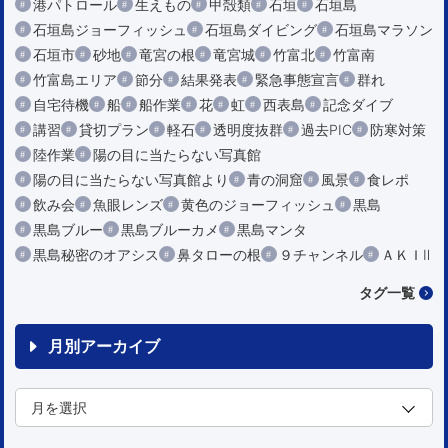
港パトロール
生えもの
甲殻類
石垣
石垣島
石垣島ジョーフィッシュ
石垣島ダイビング
石垣島マラソン
石垣市
砂地
竜宮の根
竜宮城
竹富北
竹富南
竹富島エリア
節分
結果発表
緊急事態宣言
群れ
自宅待機
船
船作業
花
虹
西表島
記念ダイブ
講習
貸切プラン
軽石
透明度抜群
過去PIC
防寒対策
陸作業
陽の目に当たらない写真館
陽の目に当たらない写真館より
青の洞窟
風景
食レポ
飲み会
魚眼レンズ
黄色のジョーフィッシュ
黒島
黒島ブルー
黒島ブルーカメ
黒島マンタ
黒島秘密のオアシス
鼻タローの根
９チャンネル
ＡＫＩⅡ
タグ一覧
月別アーカイブ