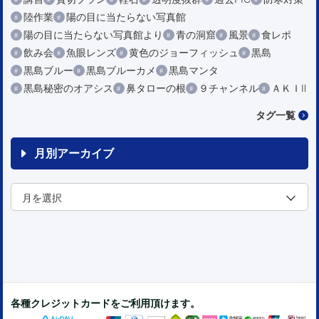
陸作業
陽の目に当たらない写真館
陽の目に当たらない写真館より
青の洞窟
風景
食レポ
飲み会
魚眼レンズ
黄色のジョーフィッシュ
黒島
黒島ブルー
黒島ブルーカメ
黒島マンタ
黒島秘密のオアシス
鼻タローの根
９チャンネル
ＡＫＩⅡ
タグ一覧
月別アーカイブ
各種クレジットカードをご利用頂けます。