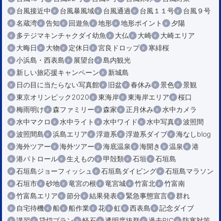
台風接近中
台風暴風域
台風通過
台風１１号
台風９号
名蔵湾
告知
回遊魚
地形
地形ポイント
夕陽
多テジマキンチャクダイ幼魚
大仏
大崎
大崎エリア
大晦日
大物
定休日
宮良ドロップ
寒緋桜
小浜島・西表島
展望台
島内観光
新しい旅応援キャンペーン
新城島
日の目に当たらない写真館
旧盆
春休み
景色
景観
東京オリンピック2020
東海岸
東海岸エリア
桜口
梅雨明け
森ファミリー
森家
正月休み
水中カメラ
水中マクロ
水中ライト
水中ワイド
水中写真
波照間
波照間島
浜島エリア
浮遊系
浮遊系ダイブ
海なしblog
海外ツアー
海外ツアー
海底温泉
海開き
温泉
港
港パトロール
生えもの
甲殻類
石垣
石垣島
石垣島ジョーフィッシュ
石垣島ダイビング
石垣島マラソン
石垣市
砂地
竜宮の根
竜宮城
竹富北
竹富南
竹富島エリア
節分
結果発表
緊急事態宣言
群れ
自宅待機
船
船作業
花
虹
西表島
記念ダイブ
講習
貸切プラン
軽石
透明度抜群
過去PIC
防寒対策