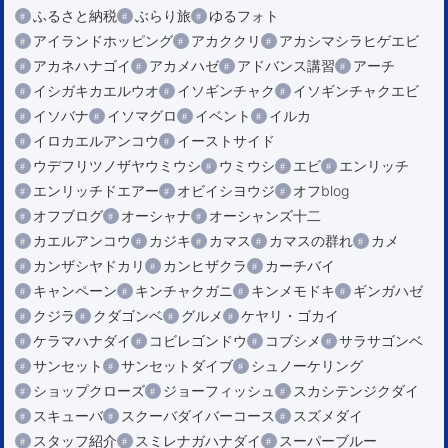
ふるさと納税
ぶらり旅
ゆるフォト
アイランドホッピング
アカククリ
アカシマシラヒゲエビ
アカネハナゴイ
アカメハゼ
アドバンス講習
アーチ
イシガキカエルウオ
イソギンチャク
イソギンチャクエビ
イソバナ
イソマグロ
イベント
イルカ
イロカエルアンコウ
イーストサイド
ウデフリツノザヤウミウシ
ウミウシ
エビ
エンリッチ
エンリッチドエアー
オビイシヨウジ
オフblog
オフブログ
オーシャナ
オーシャンズ十二
カエルアンコウ
カジキ
カマス
カマスの群れ
カメ
カンザシヤドカリ
カンヒザクラ
カーチバイ
キャンペーン
キンチャクガニ
キンメモドキ
ギンガハゼ
クジラ
クダゴンベ
グルメ
ケヤリ・ゴカイ
ケラマハナダイ
コビレゴンドウ
コブシメ
サラサゴンベ
サンセット
サンセットダイブ
シュノーケリング
ショップクローズ
ジョーフィッシュ
スカシテンジクダイ
スキューバ
スクーバダイバーコース
スズメダイ
スタッフ紹介
スミレナガハナダイ
スーパーブルー