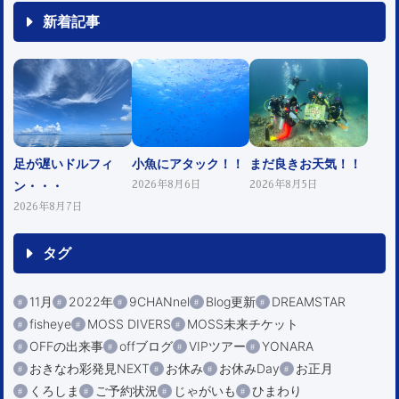
新着記事
足が遅いドルフィ
小魚にアタック！！
まだ良きお天気！！
ン・・・
2026年8月6日
2026年8月5日
2026年8月7日
タグ
11月
2022年
9CHANnel
Blog更新
DREAMSTAR
fisheye
MOSS DIVERS
MOSS未来チケット
OFFの出来事
offブログ
VIPツアー
YONARA
おきなわ彩発見NEXT
お休み
お休みDay
お正月
くろしま
ご予約状況
じゃがいも
ひまわり