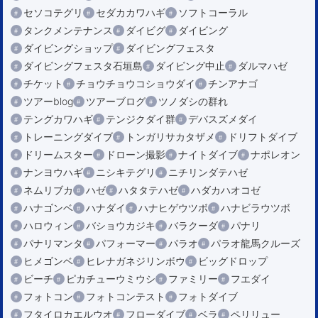
セソコテグリ
セダカカワハギ
ソフトコーラル
タンクメンテナンス
ダイビグ
ダイビング
ダイビングショップ
ダイビングフェスタ
ダイビングフェスタ石垣島
ダイビング中止
ダルマハゼ
チケット
チョウチョウコショウダイ
チンアナゴ
ツアーblog
ツアーブログ
ツノダシの群れ
テングカワハギ
テンジクダイ群
デバスズメダイ
トレーニングダイブ
トンガリサカタザメ
ドリフトダイブ
ドリームスター
ドローン撮影
ナイトダイブ
ナポレオン
ナンヨウハギ
ニシキテグリ
ニチリンダテハゼ
ネムリブカ
ハゼ
ハタタテハゼ
ハダカハオコゼ
ハナゴンベ
ハナダイ
ハナヒゲウツボ
ハナビラウツボ
ハロウィン
バショウカジキ
バラクーダ
パナリ
パナリマンタ
パフォーマー
パラオ
パラオ龍馬クルーズ
ヒメゴンベ
ヒレナガネジリンボウ
ビッグドロップ
ビーチ
ピカチューウミウシ
ファミリー
フエダイ
フォトコン
フォトコンテスト
フォトダイブ
フタイロカエルウオ
フローダイブ
ベラ
ペリリュー