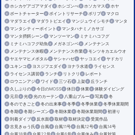
ホシカゲアゴアマダイ
ホシゴンべ
ホソカマス
ホヤ
ボートチャーター
ポイントリサーチ
ポリプ
マクロ
マダラエイ
マダラトビエイ
マンジュウイシモチ
マンタ
マンタシティーポイント
マンタハナミノカサゴ
マンタ摂餌シーン
マンツーマン
ミナミハコフグ
ミナミハコフグ幼魚
メガネゴンベ
メンテナンス
メンテナンス休暇
メンテナンス作業
モンツキカエルウオ
ヤエヤマヒメボタル
ヤシャハゼ
ヤッコエイ
ヤドカリ
ユキンコ
ヨスジフエダイ
ヨナラ水道
ライセンス
ライセンス講習
ランチ
リトクリ
レポート
ロウニンアジ
ワイド
三ツ石
上架
丘ランチ
久しぶりの
今日のMOSS
休日
休業
体験ダイビング
元旦
光
光のカーテン
八重山ブルー
写真
冬
冬のできごと
冬の出来事
冬季
冬季休業
冬季休業期間
冬期
冬期シーズン
冬期休業
冬期休業期間
初潜り
到着ダイブ
反水面
取材
取材決定
受賞作品
古見きゅう氏
台風
台風11号
台風12号
台風14号
台風18号
台風22号
台風6号
台風休み
台風対策