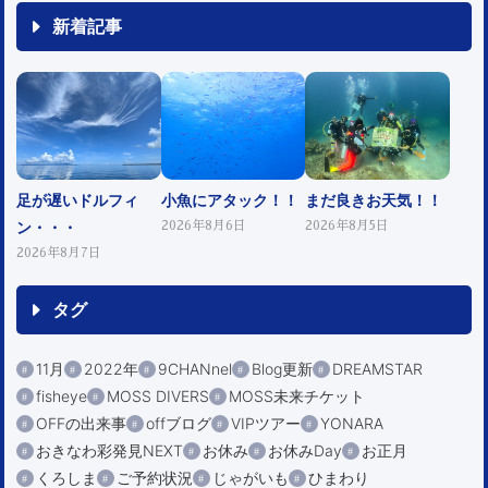
新着記事
足が遅いドルフィ
小魚にアタック！！
まだ良きお天気！！
ン・・・
2026年8月6日
2026年8月5日
2026年8月7日
タグ
11月
2022年
9CHANnel
Blog更新
DREAMSTAR
fisheye
MOSS DIVERS
MOSS未来チケット
OFFの出来事
offブログ
VIPツアー
YONARA
おきなわ彩発見NEXT
お休み
お休みDay
お正月
くろしま
ご予約状況
じゃがいも
ひまわり