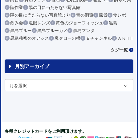
陸作業
陽の目に当たらない写真館
陽の目に当たらない写真館より
青の洞窟
風景
食レポ
飲み会
魚眼レンズ
黄色のジョーフィッシュ
黒島
黒島ブルー
黒島ブルーカメ
黒島マンタ
黒島秘密のオアシス
鼻タローの根
９チャンネル
ＡＫＩⅡ
タグ一覧
月別アーカイブ
各種クレジットカードをご利用頂けます。