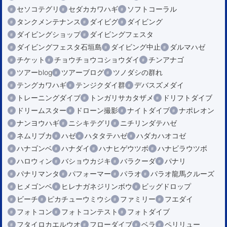
セソコテグリ
セダカカワハギ
ソフトコーラル
タンクメンテナンス
ダイビグ
ダイビング
ダイビングショップ
ダイビングフェスタ
ダイビングフェスタ石垣島
ダイビング中止
ダルマハゼ
チケット
チョウチョウコショウダイ
チンアナゴ
ツアーblog
ツアーブログ
ツノダシの群れ
テングカワハギ
テンジクダイ群
デバスズメダイ
トレーニングダイブ
トンガリサカタザメ
ドリフトダイブ
ドリームスター
ドローン撮影
ナイトダイブ
ナポレオン
ナンヨウハギ
ニシキテグリ
ニチリンダテハゼ
ネムリブカ
ハゼ
ハタタテハゼ
ハダカハオコゼ
ハナゴンベ
ハナダイ
ハナヒゲウツボ
ハナビラウツボ
ハロウィン
バショウカジキ
バラクーダ
パナリ
パナリマンタ
パフォーマー
パラオ
パラオ龍馬クルーズ
ヒメゴンベ
ヒレナガネジリンボウ
ビッグドロップ
ビーチ
ピカチューウミウシ
ファミリー
フエダイ
フォトコン
フォトコンテスト
フォトダイブ
フタイロカエルウオ
フローダイブ
ベラ
ペリリュー