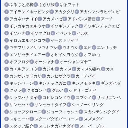
ふるさと納税
ぶらり旅
ゆるフォト
アイランドホッピング
アカククリ
アカシマシラヒゲエビ
アカネハナゴイ
アカメハゼ
アドバンス講習
アーチ
イシガキカエルウオ
イソギンチャク
イソギンチャクエビ
イソバナ
イソマグロ
イベント
イルカ
イロカエルアンコウ
イーストサイド
ウデフリツノザヤウミウシ
ウミウシ
エビ
エンリッチ
エンリッチドエアー
オビイシヨウジ
オフblog
オフブログ
オーシャナ
オーシャンズ十二
カエルアンコウ
カジキ
カマス
カマスの群れ
カメ
カンザシヤドカリ
カンヒザクラ
カーチバイ
キャンペーン
キンチャクガニ
キンメモドキ
ギンガハゼ
クジラ
クダゴンベ
グルメ
ケヤリ・ゴカイ
ケラマハナダイ
コビレゴンドウ
コブシメ
サラサゴンベ
サンセット
サンセットダイブ
シュノーケリング
ショップクローズ
ジョーフィッシュ
スカシテンジクダイ
スキューバ
スクーバダイバーコース
スズメダイ
スタッフ紹介
スミレナガハナダイ
スーパーブルー