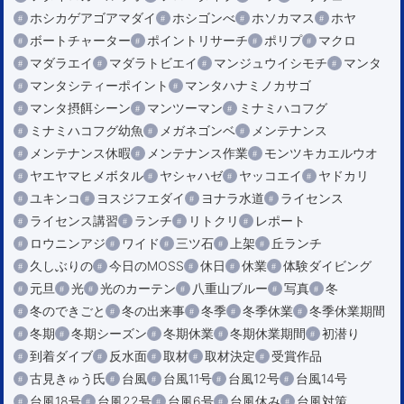
ホシカゲアゴアマダイ
ホシゴンべ
ホソカマス
ホヤ
ボートチャーター
ポイントリサーチ
ポリプ
マクロ
マダラエイ
マダラトビエイ
マンジュウイシモチ
マンタ
マンタシティーポイント
マンタハナミノカサゴ
マンタ摂餌シーン
マンツーマン
ミナミハコフグ
ミナミハコフグ幼魚
メガネゴンベ
メンテナンス
メンテナンス休暇
メンテナンス作業
モンツキカエルウオ
ヤエヤマヒメボタル
ヤシャハゼ
ヤッコエイ
ヤドカリ
ユキンコ
ヨスジフエダイ
ヨナラ水道
ライセンス
ライセンス講習
ランチ
リトクリ
レポート
ロウニンアジ
ワイド
三ツ石
上架
丘ランチ
久しぶりの
今日のMOSS
休日
休業
体験ダイビング
元旦
光
光のカーテン
八重山ブルー
写真
冬
冬のできごと
冬の出来事
冬季
冬季休業
冬季休業期間
冬期
冬期シーズン
冬期休業
冬期休業期間
初潜り
到着ダイブ
反水面
取材
取材決定
受賞作品
古見きゅう氏
台風
台風11号
台風12号
台風14号
台風18号
台風22号
台風6号
台風休み
台風対策