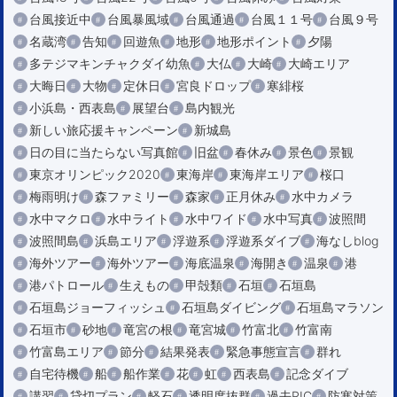
台風接近中
台風暴風域
台風通過
台風１１号
台風９号
名蔵湾
告知
回遊魚
地形
地形ポイント
夕陽
多テジマキンチャクダイ幼魚
大仏
大崎
大崎エリア
大晦日
大物
定休日
宮良ドロップ
寒緋桜
小浜島・西表島
展望台
島内観光
新しい旅応援キャンペーン
新城島
日の目に当たらない写真館
旧盆
春休み
景色
景観
東京オリンピック2020
東海岸
東海岸エリア
桜口
梅雨明け
森ファミリー
森家
正月休み
水中カメラ
水中マクロ
水中ライト
水中ワイド
水中写真
波照間
波照間島
浜島エリア
浮遊系
浮遊系ダイブ
海なしblog
海外ツアー
海外ツアー
海底温泉
海開き
温泉
港
港パトロール
生えもの
甲殻類
石垣
石垣島
石垣島ジョーフィッシュ
石垣島ダイビング
石垣島マラソン
石垣市
砂地
竜宮の根
竜宮城
竹富北
竹富南
竹富島エリア
節分
結果発表
緊急事態宣言
群れ
自宅待機
船
船作業
花
虹
西表島
記念ダイブ
講習
貸切プラン
軽石
透明度抜群
過去PIC
防寒対策