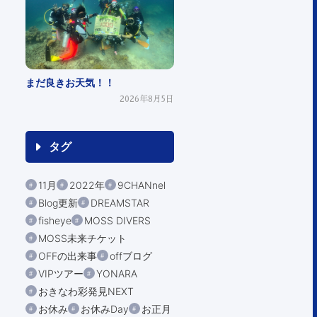
まだ良きお天気！！
2026年8月5日
タグ
11月
2022年
9CHANnel
Blog更新
DREAMSTAR
fisheye
MOSS DIVERS
MOSS未来チケット
OFFの出来事
offブログ
VIPツアー
YONARA
おきなわ彩発見NEXT
お休み
お休みDay
お正月