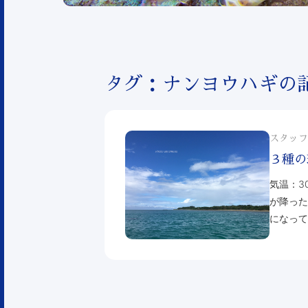
タグ：ナンヨウハギの
スタッフ
３種の
気温：3
が降った
になって