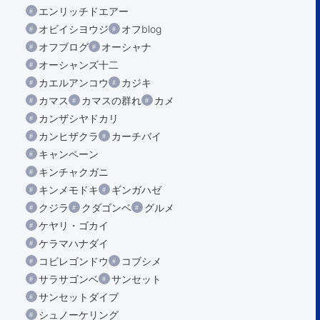
エンリッチドエアー
オビイシヨウジ
オフblog
オフブログ
オーシャナ
オーシャンズ十二
カエルアンコウ
カジキ
カマス
カマスの群れ
カメ
カンザシヤドカリ
カンヒザクラ
カーチバイ
キャンペーン
キンチャクガニ
キンメモドキ
ギンガハゼ
クジラ
クダゴンベ
グルメ
ケヤリ・ゴカイ
ケラマハナダイ
コビレゴンドウ
コブシメ
サラサゴンベ
サンセット
サンセットダイブ
シュノーケリング