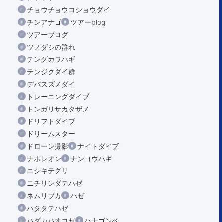
チョウチョウコショウダイ
チンアナゴ
ツアーblog
ツアーブログ
ツノダシの群れ
テングカワハギ
テンジクダイ群
デバスズメダイ
トレーニングダイブ
トンガリサカタザメ
ドリフトダイブ
ドリームスター
ドローン撮影
ナイトダイブ
ナポレオン
ナンヨウハギ
ニシキテグリ
ニチリンダテハゼ
ネムリブカ
ハゼ
ハタタテハゼ
ハダカハオコゼ
ハナゴンベ