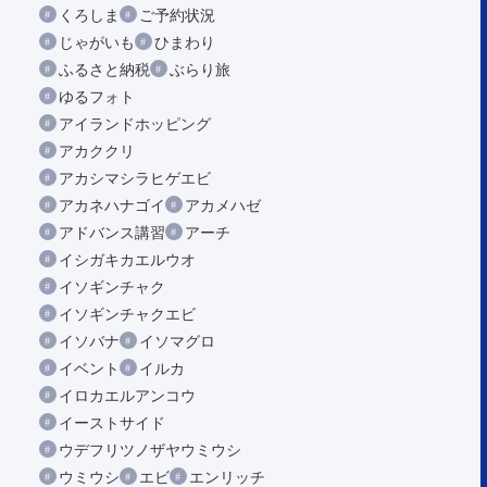
くろしま
ご予約状況
じゃがいも
ひまわり
ふるさと納税
ぶらり旅
ゆるフォト
アイランドホッピング
アカククリ
アカシマシラヒゲエビ
アカネハナゴイ
アカメハゼ
アドバンス講習
アーチ
イシガキカエルウオ
イソギンチャク
イソギンチャクエビ
イソバナ
イソマグロ
イベント
イルカ
イロカエルアンコウ
イーストサイド
ウデフリツノザヤウミウシ
ウミウシ
エビ
エンリッチ