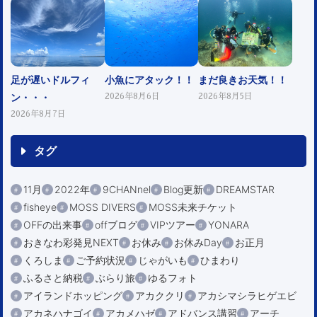
足が遅いドルフィ
小魚にアタック！！
まだ良きお天気！！
ン・・・
2026年8月6日
2026年8月5日
2026年8月7日
タグ
11月
2022年
9CHANnel
Blog更新
DREAMSTAR
fisheye
MOSS DIVERS
MOSS未来チケット
OFFの出来事
offブログ
VIPツアー
YONARA
おきなわ彩発見NEXT
お休み
お休みDay
お正月
くろしま
ご予約状況
じゃがいも
ひまわり
ふるさと納税
ぶらり旅
ゆるフォト
アイランドホッピング
アカククリ
アカシマシラヒゲエビ
アカネハナゴイ
アカメハゼ
アドバンス講習
アーチ