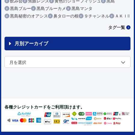
飲み会
魚眼レンズ
黄色のジョーフィッシュ
黒島
黒島ブルー
黒島ブルーカメ
黒島マンタ
黒島秘密のオアシス
鼻タローの根
９チャンネル
ＡＫＩⅡ
タグ一覧
月別アーカイブ
各種クレジットカードをご利用頂けます。