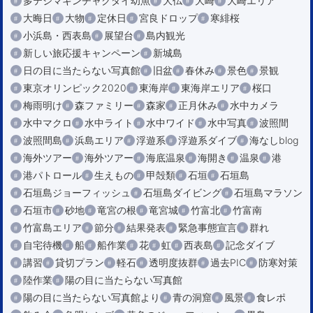
多テジマキンチャクダイ幼魚
大仏
大崎
大崎エリア
大晦日
大物
定休日
宮良ドロップ
寒緋桜
小浜島・西表島
展望台
島内観光
新しい旅応援キャンペーン
新城島
日の目に当たらない写真館
旧盆
春休み
景色
景観
東京オリンピック2020
東海岸
東海岸エリア
桜口
梅雨明け
森ファミリー
森家
正月休み
水中カメラ
水中マクロ
水中ライト
水中ワイド
水中写真
波照間
波照間島
浜島エリア
浮遊系
浮遊系ダイブ
海なしblog
海外ツアー
海外ツアー
海底温泉
海開き
温泉
港
港パトロール
生えもの
甲殻類
石垣
石垣島
石垣島ジョーフィッシュ
石垣島ダイビング
石垣島マラソン
石垣市
砂地
竜宮の根
竜宮城
竹富北
竹富南
竹富島エリア
節分
結果発表
緊急事態宣言
群れ
自宅待機
船
船作業
花
虹
西表島
記念ダイブ
講習
貸切プラン
軽石
透明度抜群
過去PIC
防寒対策
陸作業
陽の目に当たらない写真館
陽の目に当たらない写真館より
青の洞窟
風景
食レポ