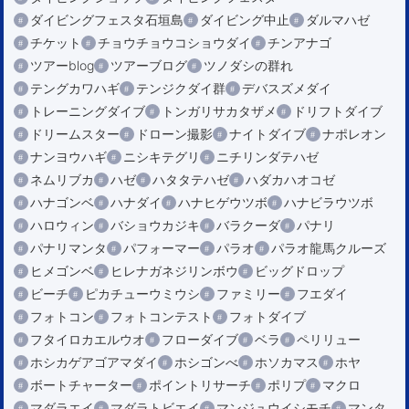
ダイビングフェスタ石垣島
ダイビング中止
ダルマハゼ
チケット
チョウチョウコショウダイ
チンアナゴ
ツアーblog
ツアーブログ
ツノダシの群れ
テングカワハギ
テンジクダイ群
デバスズメダイ
トレーニングダイブ
トンガリサカタザメ
ドリフトダイブ
ドリームスター
ドローン撮影
ナイトダイブ
ナポレオン
ナンヨウハギ
ニシキテグリ
ニチリンダテハゼ
ネムリブカ
ハゼ
ハタタテハゼ
ハダカハオコゼ
ハナゴンベ
ハナダイ
ハナヒゲウツボ
ハナビラウツボ
ハロウィン
バショウカジキ
バラクーダ
パナリ
パナリマンタ
パフォーマー
パラオ
パラオ龍馬クルーズ
ヒメゴンベ
ヒレナガネジリンボウ
ビッグドロップ
ビーチ
ピカチューウミウシ
ファミリー
フエダイ
フォトコン
フォトコンテスト
フォトダイブ
フタイロカエルウオ
フローダイブ
ベラ
ペリリュー
ホシカゲアゴアマダイ
ホシゴンべ
ホソカマス
ホヤ
ボートチャーター
ポイントリサーチ
ポリプ
マクロ
マダラエイ
マダラトビエイ
マンジュウイシモチ
マンタ