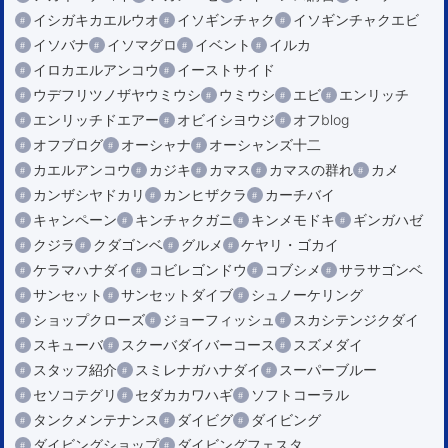
イシガキカエルウオ
イソギンチャク
イソギンチャクエビ
イソバナ
イソマグロ
イベント
イルカ
イロカエルアンコウ
イーストサイド
ウデフリツノザヤウミウシ
ウミウシ
エビ
エンリッチ
エンリッチドエアー
オビイシヨウジ
オフblog
オフブログ
オーシャナ
オーシャンズ十二
カエルアンコウ
カジキ
カマス
カマスの群れ
カメ
カンザシヤドカリ
カンヒザクラ
カーチバイ
キャンペーン
キンチャクガニ
キンメモドキ
ギンガハゼ
クジラ
クダゴンベ
グルメ
ケヤリ・ゴカイ
ケラマハナダイ
コビレゴンドウ
コブシメ
サラサゴンベ
サンセット
サンセットダイブ
シュノーケリング
ショップクローズ
ジョーフィッシュ
スカシテンジクダイ
スキューバ
スクーバダイバーコース
スズメダイ
スタッフ紹介
スミレナガハナダイ
スーパーブルー
セソコテグリ
セダカカワハギ
ソフトコーラル
タンクメンテナンス
ダイビグ
ダイビング
ダイビングショップ
ダイビングフェスタ