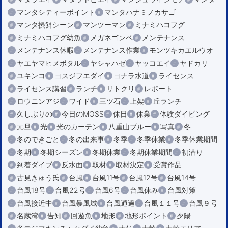
マンタシティーポイント
マンタハナミノカサゴ
マンタ摂餌シーン
マンツーマン
ミナミハコフグ
ミナミハコフグ幼魚
メガネゴンベ
メンテナンス
メンテナンス休暇
メンテナンス作業
モンツキカエルウオ
ヤエヤマヒメボタル
ヤシャハゼ
ヤッコエイ
ヤドカリ
ユキンコ
ヨスジフエダイ
ヨナラ水道
ライセンス
ライセンス講習
ランチ
リトクリ
レポート
ロウニンアジ
ワイド
三ツ石
上架
丘ランチ
久しぶりの
今日のMOSS
休日
休業
体験ダイビング
元旦
光
光のカーテン
八重山ブルー
写真
冬
冬のできごと
冬の出来事
冬季
冬季休業
冬季休業期間
冬期
冬期シーズン
冬期休業
冬期休業期間
初潜り
到着ダイブ
反水面
取材
取材決定
受賞作品
古見きゅう氏
台風
台風11号
台風12号
台風14号
台風18号
台風22号
台風6号
台風休み
台風対策
台風接近中
台風暴風域
台風通過
台風１１号
台風９号
名蔵湾
告知
回遊魚
地形
地形ポイント
夕陽