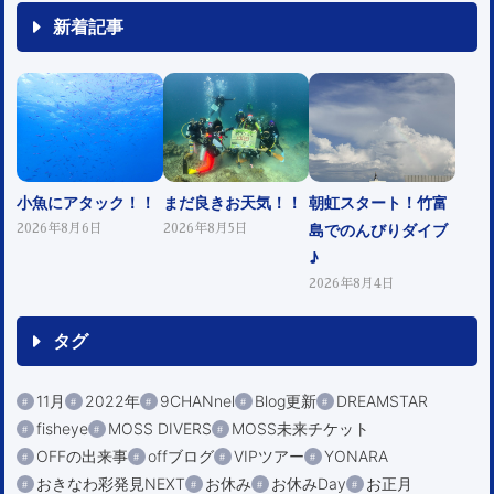
新着記事
小魚にアタック！！
まだ良きお天気！！
朝虹スタート！竹富
島でのんびりダイブ
2026年8月6日
2026年8月5日
♪
2026年8月4日
タグ
11月
2022年
9CHANnel
Blog更新
DREAMSTAR
fisheye
MOSS DIVERS
MOSS未来チケット
OFFの出来事
offブログ
VIPツアー
YONARA
おきなわ彩発見NEXT
お休み
お休みDay
お正月