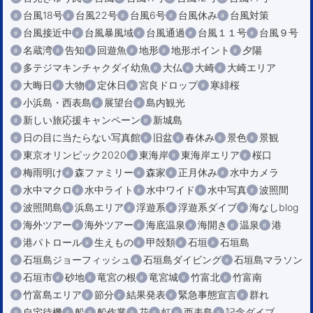
台風18号
台風22号
台風6号
台風休み
台風対策
台風接近中
台風暴風域
台風通過
台風１１号
台風９号
名蔵湾
告知
回遊魚
地形
地形ポイント
夕陽
多テジマキンチャクダイ幼魚
大仏
大崎
大崎エリア
大晦日
大物
定休日
宮良ドロップ
寒緋桜
小浜島・西表島
展望台
島内観光
新しい旅応援キャンペーン
新城島
日の目に当たらない写真館
旧盆
春休み
景色
景観
東京オリンピック2020
東海岸
東海岸エリア
桜口
梅雨明け
森ファミリー
森家
正月休み
水中カメラ
水中マクロ
水中ライト
水中ワイド
水中写真
波照間
波照間島
浜島エリア
浮遊系
浮遊系ダイブ
海なしblog
海外ツアー
海外ツアー
海底温泉
海開き
温泉
港
港パトロール
生えもの
甲殻類
石垣
石垣島
石垣島ジョーフィッシュ
石垣島ダイビング
石垣島マラソン
石垣市
砂地
竜宮の根
竜宮城
竹富北
竹富南
竹富島エリア
節分
結果発表
緊急事態宣言
群れ
自宅待機
船
船作業
花
虹
西表島
記念ダイブ