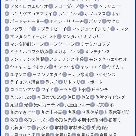
フタイロカエルウオ
フローダイブ
ベラ
ペリリュー
ホシカゲアゴアマダイ
ホシゴンべ
ホソカマス
ホヤ
ボートチャーター
ポイントリサーチ
ポリプ
マクロ
マダラエイ
マダラトビエイ
マンジュウイシモチ
マンタ
マンタシティーポイント
マンタハナミノカサゴ
マンタ摂餌シーン
マンツーマン
ミナミハコフグ
ミナミハコフグ幼魚
メガネゴンベ
メンテナンス
メンテナンス休暇
メンテナンス作業
モンツキカエルウオ
ヤエヤマヒメボタル
ヤシャハゼ
ヤッコエイ
ヤドカリ
ユキンコ
ヨスジフエダイ
ヨナラ水道
ライセンス
ライセンス講習
ランチ
リトクリ
レポート
ロウニンアジ
ワイド
三ツ石
上架
丘ランチ
久しぶりの
今日のMOSS
休日
休業
体験ダイビング
元旦
光
光のカーテン
八重山ブルー
写真
冬
冬のできごと
冬の出来事
冬季
冬季休業
冬季休業期間
冬期
冬期シーズン
冬期休業
冬期休業期間
初潜り
到着ダイブ
反水面
取材
取材決定
受賞作品
古見きゅう氏
台風
台風11号
台風12号
台風14号