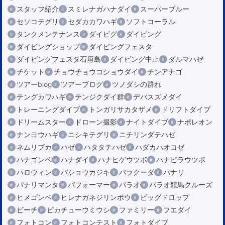
スタッフ紹介
スミレナガハナダイ
スーパーブルー
セソコテグリ
セダカカワハギ
ソフトコーラル
タンクメンテナンス
ダイビグ
ダイビング
ダイビングショップ
ダイビングフェスタ
ダイビングフェスタ石垣島
ダイビング中止
ダルマハゼ
チケット
チョウチョウコショウダイ
チンアナゴ
ツアーblog
ツアーブログ
ツノダシの群れ
テングカワハギ
テンジクダイ群
デバスズメダイ
トレーニングダイブ
トンガリサカタザメ
ドリフトダイブ
ドリームスター
ドローン撮影
ナイトダイブ
ナポレオン
ナンヨウハギ
ニシキテグリ
ニチリンダテハゼ
ネムリブカ
ハゼ
ハタタテハゼ
ハダカハオコゼ
ハナゴンベ
ハナダイ
ハナヒゲウツボ
ハナビラウツボ
ハロウィン
バショウカジキ
バラクーダ
パナリ
パナリマンタ
パフォーマー
パラオ
パラオ龍馬クルーズ
ヒメゴンベ
ヒレナガネジリンボウ
ビッグドロップ
ビーチ
ピカチューウミウシ
ファミリー
フエダイ
フォトコン
フォトコンテスト
フォトダイブ