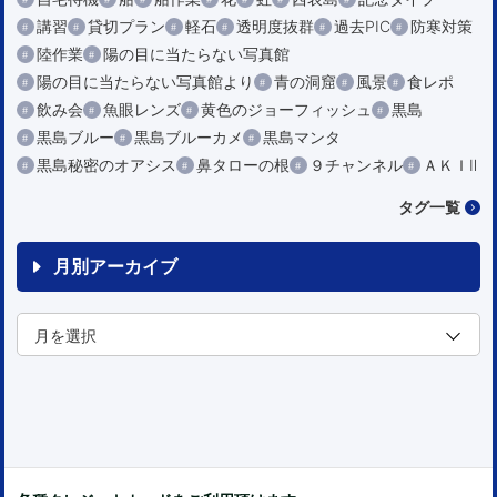
講習
貸切プラン
軽石
透明度抜群
過去PIC
防寒対策
陸作業
陽の目に当たらない写真館
陽の目に当たらない写真館より
青の洞窟
風景
食レポ
飲み会
魚眼レンズ
黄色のジョーフィッシュ
黒島
黒島ブルー
黒島ブルーカメ
黒島マンタ
黒島秘密のオアシス
鼻タローの根
９チャンネル
ＡＫＩⅡ
タグ一覧
月別アーカイブ