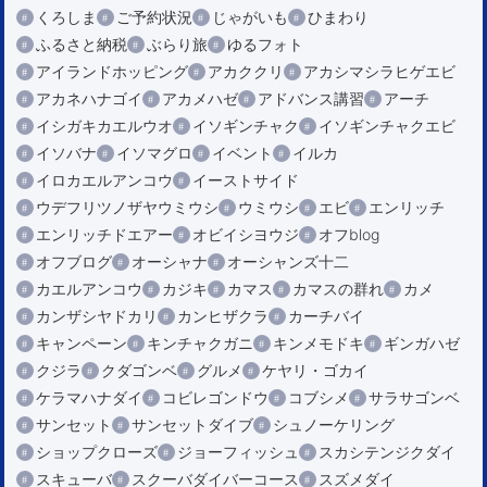
くろしま
ご予約状況
じゃがいも
ひまわり
ふるさと納税
ぶらり旅
ゆるフォト
アイランドホッピング
アカククリ
アカシマシラヒゲエビ
アカネハナゴイ
アカメハゼ
アドバンス講習
アーチ
イシガキカエルウオ
イソギンチャク
イソギンチャクエビ
イソバナ
イソマグロ
イベント
イルカ
イロカエルアンコウ
イーストサイド
ウデフリツノザヤウミウシ
ウミウシ
エビ
エンリッチ
エンリッチドエアー
オビイシヨウジ
オフblog
オフブログ
オーシャナ
オーシャンズ十二
カエルアンコウ
カジキ
カマス
カマスの群れ
カメ
カンザシヤドカリ
カンヒザクラ
カーチバイ
キャンペーン
キンチャクガニ
キンメモドキ
ギンガハゼ
クジラ
クダゴンベ
グルメ
ケヤリ・ゴカイ
ケラマハナダイ
コビレゴンドウ
コブシメ
サラサゴンベ
サンセット
サンセットダイブ
シュノーケリング
ショップクローズ
ジョーフィッシュ
スカシテンジクダイ
スキューバ
スクーバダイバーコース
スズメダイ