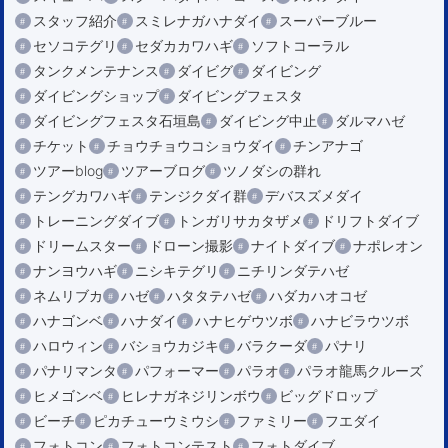
スタッフ紹介
スミレナガハナダイ
スーパーブルー
セソコテグリ
セダカカワハギ
ソフトコーラル
タンクメンテナンス
ダイビグ
ダイビング
ダイビングショップ
ダイビングフェスタ
ダイビングフェスタ石垣島
ダイビング中止
ダルマハゼ
チケット
チョウチョウコショウダイ
チンアナゴ
ツアーblog
ツアーブログ
ツノダシの群れ
テングカワハギ
テンジクダイ群
デバスズメダイ
トレーニングダイブ
トンガリサカタザメ
ドリフトダイブ
ドリームスター
ドローン撮影
ナイトダイブ
ナポレオン
ナンヨウハギ
ニシキテグリ
ニチリンダテハゼ
ネムリブカ
ハゼ
ハタタテハゼ
ハダカハオコゼ
ハナゴンベ
ハナダイ
ハナヒゲウツボ
ハナビラウツボ
ハロウィン
バショウカジキ
バラクーダ
パナリ
パナリマンタ
パフォーマー
パラオ
パラオ龍馬クルーズ
ヒメゴンベ
ヒレナガネジリンボウ
ビッグドロップ
ビーチ
ピカチューウミウシ
ファミリー
フエダイ
フォトコン
フォトコンテスト
フォトダイブ