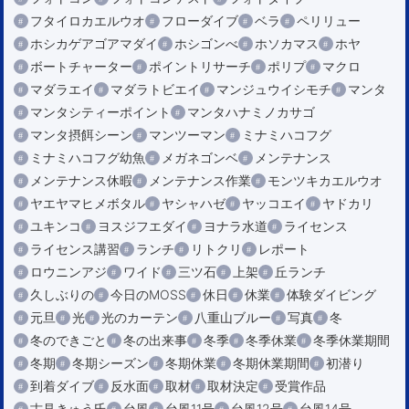
フタイロカエルウオ
フローダイブ
ベラ
ペリリュー
ホシカゲアゴアマダイ
ホシゴンべ
ホソカマス
ホヤ
ボートチャーター
ポイントリサーチ
ポリプ
マクロ
マダラエイ
マダラトビエイ
マンジュウイシモチ
マンタ
マンタシティーポイント
マンタハナミノカサゴ
マンタ摂餌シーン
マンツーマン
ミナミハコフグ
ミナミハコフグ幼魚
メガネゴンベ
メンテナンス
メンテナンス休暇
メンテナンス作業
モンツキカエルウオ
ヤエヤマヒメボタル
ヤシャハゼ
ヤッコエイ
ヤドカリ
ユキンコ
ヨスジフエダイ
ヨナラ水道
ライセンス
ライセンス講習
ランチ
リトクリ
レポート
ロウニンアジ
ワイド
三ツ石
上架
丘ランチ
久しぶりの
今日のMOSS
休日
休業
体験ダイビング
元旦
光
光のカーテン
八重山ブルー
写真
冬
冬のできごと
冬の出来事
冬季
冬季休業
冬季休業期間
冬期
冬期シーズン
冬期休業
冬期休業期間
初潜り
到着ダイブ
反水面
取材
取材決定
受賞作品
古見きゅう氏
台風
台風11号
台風12号
台風14号