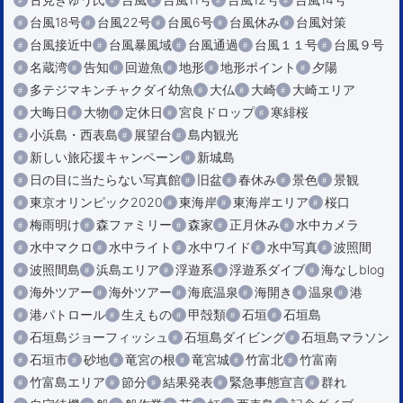
台風18号
台風22号
台風6号
台風休み
台風対策
台風接近中
台風暴風域
台風通過
台風１１号
台風９号
名蔵湾
告知
回遊魚
地形
地形ポイント
夕陽
多テジマキンチャクダイ幼魚
大仏
大崎
大崎エリア
大晦日
大物
定休日
宮良ドロップ
寒緋桜
小浜島・西表島
展望台
島内観光
新しい旅応援キャンペーン
新城島
日の目に当たらない写真館
旧盆
春休み
景色
景観
東京オリンピック2020
東海岸
東海岸エリア
桜口
梅雨明け
森ファミリー
森家
正月休み
水中カメラ
水中マクロ
水中ライト
水中ワイド
水中写真
波照間
波照間島
浜島エリア
浮遊系
浮遊系ダイブ
海なしblog
海外ツアー
海外ツアー
海底温泉
海開き
温泉
港
港パトロール
生えもの
甲殻類
石垣
石垣島
石垣島ジョーフィッシュ
石垣島ダイビング
石垣島マラソン
石垣市
砂地
竜宮の根
竜宮城
竹富北
竹富南
竹富島エリア
節分
結果発表
緊急事態宣言
群れ