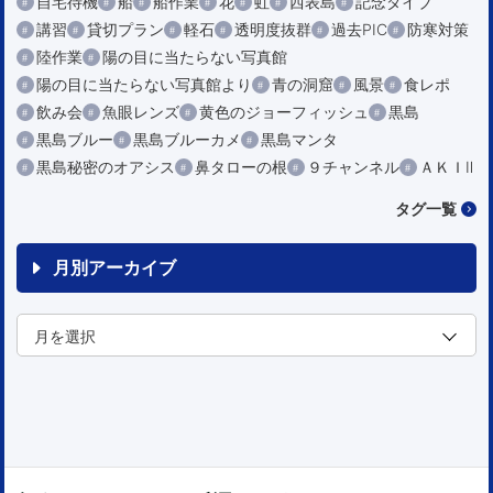
自宅待機
船
船作業
花
虹
西表島
記念ダイブ
講習
貸切プラン
軽石
透明度抜群
過去PIC
防寒対策
陸作業
陽の目に当たらない写真館
陽の目に当たらない写真館より
青の洞窟
風景
食レポ
飲み会
魚眼レンズ
黄色のジョーフィッシュ
黒島
黒島ブルー
黒島ブルーカメ
黒島マンタ
黒島秘密のオアシス
鼻タローの根
９チャンネル
ＡＫＩⅡ
タグ一覧
月別アーカイブ