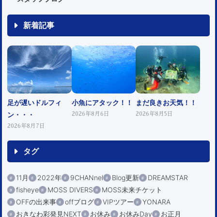
新着記事
足が遅いドルフィ
小魚にアタック！！
まだ良きお天気！！
ン・・・
2026年8月6日
2026年8月5日
2026年8月7日
タグ
11月
2022年
9CHANnel
Blog更新
DREAMSTAR
fisheye
MOSS DIVERS
MOSS未来チケット
OFFの出来事
offブログ
VIPツアー
YONARA
おきなわ彩発見NEXT
お休み
お休みDay
お正月