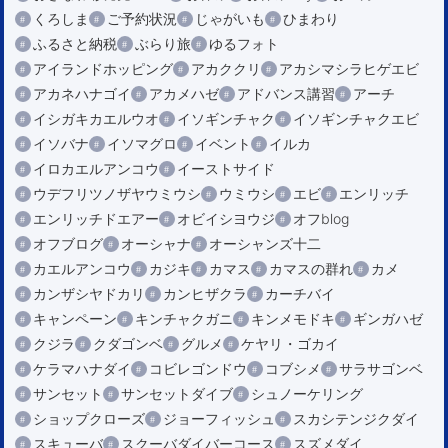
くろしま
ご予約状況
じゃがいも
ひまわり
ふるさと納税
ぶらり旅
ゆるフォト
アイランドホッピング
アカククリ
アカシマシラヒゲエビ
アカネハナゴイ
アカメハゼ
アドバンス講習
アーチ
イシガキカエルウオ
イソギンチャク
イソギンチャクエビ
イソバナ
イソマグロ
イベント
イルカ
イロカエルアンコウ
イーストサイド
ウデフリツノザヤウミウシ
ウミウシ
エビ
エンリッチ
エンリッチドエアー
オビイシヨウジ
オフblog
オフブログ
オーシャナ
オーシャンズ十二
カエルアンコウ
カジキ
カマス
カマスの群れ
カメ
カンザシヤドカリ
カンヒザクラ
カーチバイ
キャンペーン
キンチャクガニ
キンメモドキ
ギンガハゼ
クジラ
クダゴンベ
グルメ
ケヤリ・ゴカイ
ケラマハナダイ
コビレゴンドウ
コブシメ
サラサゴンベ
サンセット
サンセットダイブ
シュノーケリング
ショップクローズ
ジョーフィッシュ
スカシテンジクダイ
スキューバ
スクーバダイバーコース
スズメダイ