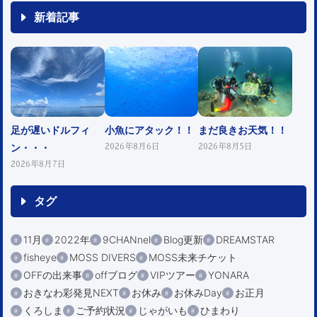
新着記事
足が遅いドルフィ
小魚にアタック！！
まだ良きお天気！！
ン・・・
2026年8月6日
2026年8月5日
2026年8月7日
タグ
11月
2022年
9CHANnel
Blog更新
DREAMSTAR
fisheye
MOSS DIVERS
MOSS未来チケット
OFFの出来事
offブログ
VIPツアー
YONARA
おきなわ彩発見NEXT
お休み
お休みDay
お正月
くろしま
ご予約状況
じゃがいも
ひまわり