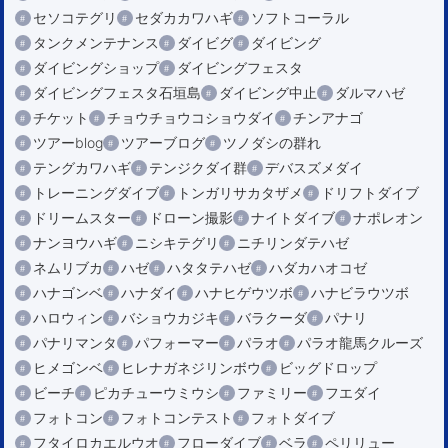
セソコテグリ
セダカカワハギ
ソフトコーラル
タンクメンテナンス
ダイビグ
ダイビング
ダイビングショップ
ダイビングフェスタ
ダイビングフェスタ石垣島
ダイビング中止
ダルマハゼ
チケット
チョウチョウコショウダイ
チンアナゴ
ツアーblog
ツアーブログ
ツノダシの群れ
テングカワハギ
テンジクダイ群
デバスズメダイ
トレーニングダイブ
トンガリサカタザメ
ドリフトダイブ
ドリームスター
ドローン撮影
ナイトダイブ
ナポレオン
ナンヨウハギ
ニシキテグリ
ニチリンダテハゼ
ネムリブカ
ハゼ
ハタタテハゼ
ハダカハオコゼ
ハナゴンベ
ハナダイ
ハナヒゲウツボ
ハナビラウツボ
ハロウィン
バショウカジキ
バラクーダ
パナリ
パナリマンタ
パフォーマー
パラオ
パラオ龍馬クルーズ
ヒメゴンベ
ヒレナガネジリンボウ
ビッグドロップ
ビーチ
ピカチューウミウシ
ファミリー
フエダイ
フォトコン
フォトコンテスト
フォトダイブ
フタイロカエルウオ
フローダイブ
ベラ
ペリリュー