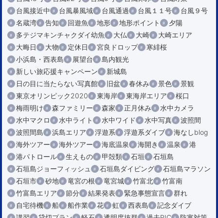
台風接近中
台風暴風域
台風通過
台風１１号
台風９号
名蔵湾
告知
回遊魚
地形
地形ポイント
夕陽
多テジマキンチャクダイ幼魚
大仏
大崎
大崎エリア
大晦日
大物
定休日
宮良ドロップ
寒緋桜
小浜島・西表島
展望台
島内観光
新しい旅応援キャンペーン
新城島
日の目に当たらない写真館
旧盆
春休み
景色
景観
東京オリンピック2020
東海岸
東海岸エリア
桜口
梅雨明け
森ファミリー
森家
正月休み
水中カメラ
水中マクロ
水中ライト
水中ワイド
水中写真
波照間
波照間島
浜島エリア
浮遊系
浮遊系ダイブ
海なしblog
海外ツアー
海外ツアー
海底温泉
海開き
温泉
港
港パトロール
生えもの
甲殻類
石垣
石垣島
石垣島ジョーフィッシュ
石垣島ダイビング
石垣島マラソン
石垣市
砂地
竜宮の根
竜宮城
竹富北
竹富南
竹富島エリア
節分
結果発表
緊急事態宣言
群れ
自宅待機
船
船作業
花
虹
西表島
記念ダイブ
講習
貸切プラン
軽石
透明度抜群
過去PIC
防寒対策