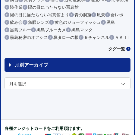
陸作業
陽の目に当たらない写真館
陽の目に当たらない写真館より
青の洞窟
風景
食レポ
飲み会
魚眼レンズ
黄色のジョーフィッシュ
黒島
黒島ブルー
黒島ブルーカメ
黒島マンタ
黒島秘密のオアシス
鼻タローの根
９チャンネル
ＡＫＩⅡ
タグ一覧
月別アーカイブ
各種クレジットカードをご利用頂けます。