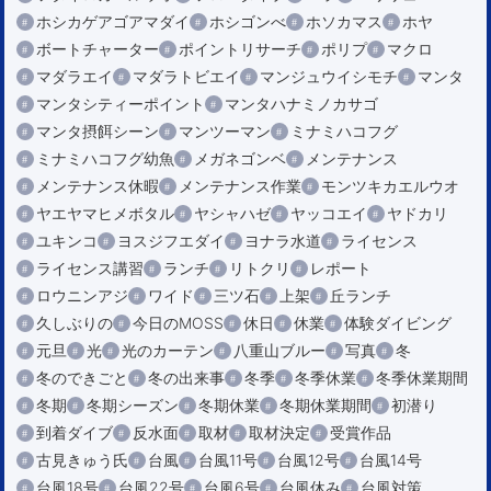
ホシカゲアゴアマダイ
ホシゴンべ
ホソカマス
ホヤ
ボートチャーター
ポイントリサーチ
ポリプ
マクロ
マダラエイ
マダラトビエイ
マンジュウイシモチ
マンタ
マンタシティーポイント
マンタハナミノカサゴ
マンタ摂餌シーン
マンツーマン
ミナミハコフグ
ミナミハコフグ幼魚
メガネゴンベ
メンテナンス
メンテナンス休暇
メンテナンス作業
モンツキカエルウオ
ヤエヤマヒメボタル
ヤシャハゼ
ヤッコエイ
ヤドカリ
ユキンコ
ヨスジフエダイ
ヨナラ水道
ライセンス
ライセンス講習
ランチ
リトクリ
レポート
ロウニンアジ
ワイド
三ツ石
上架
丘ランチ
久しぶりの
今日のMOSS
休日
休業
体験ダイビング
元旦
光
光のカーテン
八重山ブルー
写真
冬
冬のできごと
冬の出来事
冬季
冬季休業
冬季休業期間
冬期
冬期シーズン
冬期休業
冬期休業期間
初潜り
到着ダイブ
反水面
取材
取材決定
受賞作品
古見きゅう氏
台風
台風11号
台風12号
台風14号
台風18号
台風22号
台風6号
台風休み
台風対策