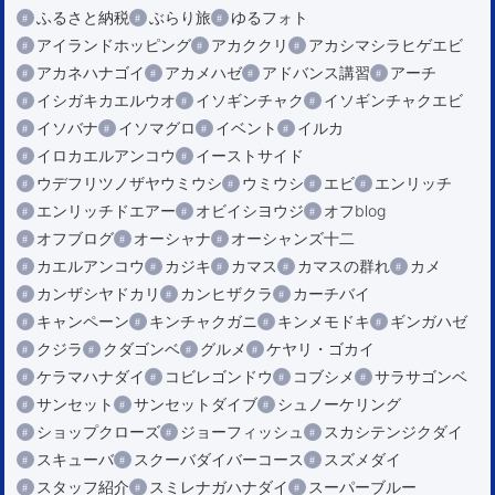
ふるさと納税
ぶらり旅
ゆるフォト
アイランドホッピング
アカククリ
アカシマシラヒゲエビ
アカネハナゴイ
アカメハゼ
アドバンス講習
アーチ
イシガキカエルウオ
イソギンチャク
イソギンチャクエビ
イソバナ
イソマグロ
イベント
イルカ
イロカエルアンコウ
イーストサイド
ウデフリツノザヤウミウシ
ウミウシ
エビ
エンリッチ
エンリッチドエアー
オビイシヨウジ
オフblog
オフブログ
オーシャナ
オーシャンズ十二
カエルアンコウ
カジキ
カマス
カマスの群れ
カメ
カンザシヤドカリ
カンヒザクラ
カーチバイ
キャンペーン
キンチャクガニ
キンメモドキ
ギンガハゼ
クジラ
クダゴンベ
グルメ
ケヤリ・ゴカイ
ケラマハナダイ
コビレゴンドウ
コブシメ
サラサゴンベ
サンセット
サンセットダイブ
シュノーケリング
ショップクローズ
ジョーフィッシュ
スカシテンジクダイ
スキューバ
スクーバダイバーコース
スズメダイ
スタッフ紹介
スミレナガハナダイ
スーパーブルー