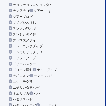
チョウチョウコショウダイ
チンアナゴ
ツアーblog
ツアーブログ
ツノダシの群れ
テングカワハギ
テンジクダイ群
デバスズメダイ
トレーニングダイブ
トンガリサカタザメ
ドリフトダイブ
ドリームスター
ドローン撮影
ナイトダイブ
ナポレオン
ナンヨウハギ
ニシキテグリ
ニチリンダテハゼ
ネムリブカ
ハゼ
ハタタテハゼ
ハダカハオコゼ
ハナゴンベ