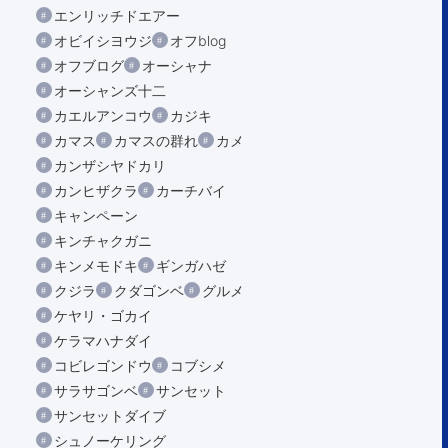
エンリッチドエアー
オビイシヨウジ
オフblog
オフブログ
オーシャナ
オーシャンズ十二
カエルアンコウ
カジキ
カマス
カマスの群れ
カメ
カンザシヤドカリ
カンヒザクラ
カーチバイ
キャンペーン
キンチャクガニ
キンメモドキ
ギンガハゼ
クジラ
クダゴンベ
グルメ
ケヤリ・ゴカイ
ケラマハナダイ
コビレゴンドウ
コブシメ
サラサゴンベ
サンセット
サンセットダイブ
シュノーケリング