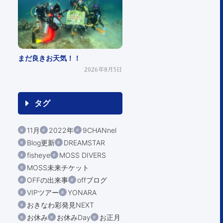
まだ良きお天気！！
2026年8月5日
タグ
11月
2022年
9CHANnel
Blog更新
DREAMSTAR
fisheye
MOSS DIVERS
MOSS未来チケット
OFFの出来事
offブログ
VIPツアー
YONARA
おきなわ彩発見NEXT
お休み
お休みDay
お正月