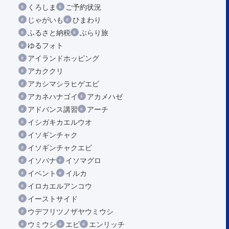
くろしま
ご予約状況
じゃがいも
ひまわり
ふるさと納税
ぶらり旅
ゆるフォト
アイランドホッピング
アカククリ
アカシマシラヒゲエビ
アカネハナゴイ
アカメハゼ
アドバンス講習
アーチ
イシガキカエルウオ
イソギンチャク
イソギンチャクエビ
イソバナ
イソマグロ
イベント
イルカ
イロカエルアンコウ
イーストサイド
ウデフリツノザヤウミウシ
ウミウシ
エビ
エンリッチ