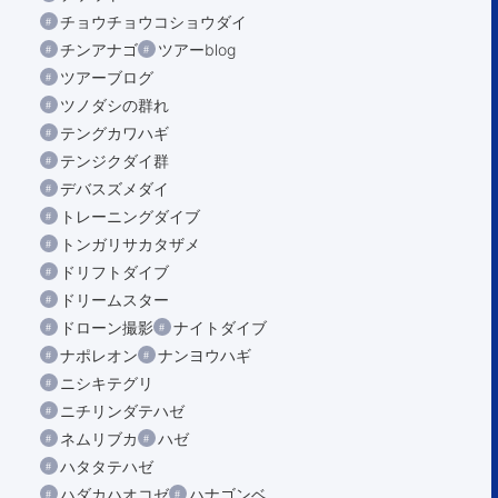
チョウチョウコショウダイ
チンアナゴ
ツアーblog
ツアーブログ
ツノダシの群れ
テングカワハギ
テンジクダイ群
デバスズメダイ
トレーニングダイブ
トンガリサカタザメ
ドリフトダイブ
ドリームスター
ドローン撮影
ナイトダイブ
ナポレオン
ナンヨウハギ
ニシキテグリ
ニチリンダテハゼ
ネムリブカ
ハゼ
ハタタテハゼ
ハダカハオコゼ
ハナゴンベ