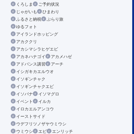
くろしま
ご予約状況
じゃがいも
ひまわり
ふるさと納税
ぶらり旅
ゆるフォト
アイランドホッピング
アカククリ
アカシマシラヒゲエビ
アカネハナゴイ
アカメハゼ
アドバンス講習
アーチ
イシガキカエルウオ
イソギンチャク
イソギンチャクエビ
イソバナ
イソマグロ
イベント
イルカ
イロカエルアンコウ
イーストサイド
ウデフリツノザヤウミウシ
ウミウシ
エビ
エンリッチ