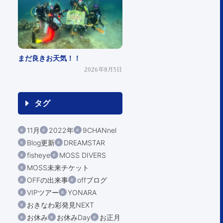
まだ良きお天気！！
2026年8月5日
タグ
11月
2022年
9CHANnel
Blog更新
DREAMSTAR
fisheye
MOSS DIVERS
MOSS未来チケット
OFFの出来事
offブログ
VIPツアー
YONARA
おきなわ彩発見NEXT
お休み
お休みDay
お正月