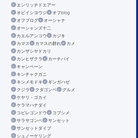
エンリッチドエアー
オビイシヨウジ
オフblog
オフブログ
オーシャナ
オーシャンズ十二
カエルアンコウ
カジキ
カマス
カマスの群れ
カメ
カンザシヤドカリ
カンヒザクラ
カーチバイ
キャンペーン
キンチャクガニ
キンメモドキ
ギンガハゼ
クジラ
クダゴンベ
グルメ
ケヤリ・ゴカイ
ケラマハナダイ
コビレゴンドウ
コブシメ
サラサゴンベ
サンセット
サンセットダイブ
シュノーケリング