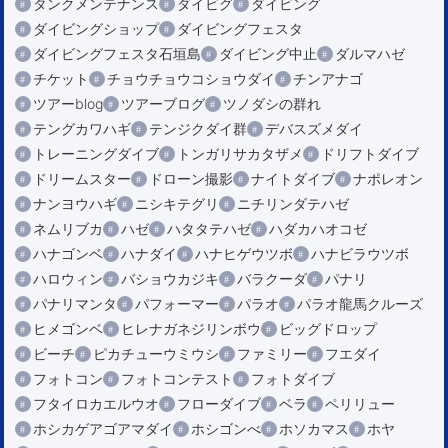
タンクメンテナンス
ダイビグ
ダイビング
ダイビングショップ
ダイビングフェスタ
ダイビングフェスタ石垣島
ダイビング中止
ダルマハゼ
チケット
チョウチョウコショウダイ
チンアナゴ
ツアーblog
ツアーブログ
ツノダシの群れ
テングカワハギ
テンジクダイ群
デバスズメダイ
トレーニングダイブ
トンガリサカタザメ
ドリフトダイブ
ドリームスター
ドローン撮影
ナイトダイブ
ナポレオン
ナンヨウハギ
ニシキテグリ
ニチリンダテハゼ
ネムリブカ
ハゼ
ハタタテハゼ
ハダカハオコゼ
ハナゴンベ
ハナダイ
ハナヒゲウツボ
ハナビラウツボ
ハロウィン
バショウカジキ
バラクーダ
パナリ
パナリマンタ
パフォーマー
パラオ
パラオ龍馬クルーズ
ヒメゴンベ
ヒレナガネジリンボウ
ビッグドロップ
ビーチ
ピカチューウミウシ
ファミリー
フエダイ
フォトコン
フォトコンテスト
フォトダイブ
フタイロカエルウオ
フローダイブ
ベラ
ペリリュー
ホシカゲアゴアマダイ
ホシゴンべ
ホソカマス
ホヤ