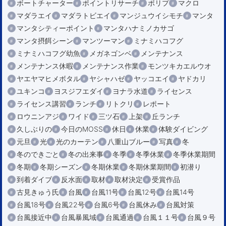
ボートチャーター
ポイントリサーチ
ポリプ
マクロ
マダラエイ
マダラトビエイ
マンジュウイシモチ
マンタ
マンタシティーポイント
マンタハナミノカサゴ
マンタ摂餌シーン
マンツーマン
ミナミハコフグ
ミナミハコフグ幼魚
メガネゴンベ
メンテナンス
メンテナンス休暇
メンテナンス作業
モンツキカエルウオ
ヤエヤマヒメボタル
ヤシャハゼ
ヤッコエイ
ヤドカリ
ユキンコ
ヨスジフエダイ
ヨナラ水道
ライセンス
ライセンス講習
ランチ
リトクリ
レポート
ロウニンアジ
ワイド
三ツ石
上架
丘ランチ
久しぶりの
今日のMOSS
休日
休業
体験ダイビング
元旦
光
光のカーテン
八重山ブルー
写真
冬
冬のできごと
冬の出来事
冬季
冬季休業
冬季休業期間
冬期
冬期シーズン
冬期休業
冬期休業期間
初潜り
到着ダイブ
反水面
取材
取材決定
受賞作品
古見きゅう氏
台風
台風11号
台風12号
台風14号
台風18号
台風22号
台風6号
台風休み
台風対策
台風接近中
台風暴風域
台風通過
台風１１号
台風９号