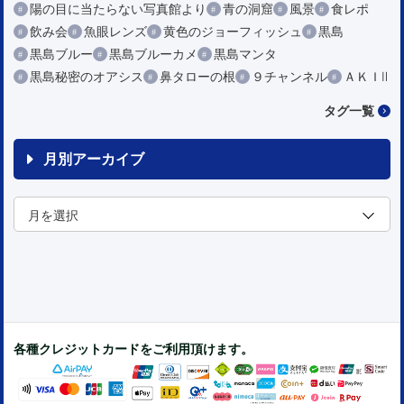
陽の目に当たらない写真館より
青の洞窟
風景
食レポ
飲み会
魚眼レンズ
黄色のジョーフィッシュ
黒島
黒島ブルー
黒島ブルーカメ
黒島マンタ
黒島秘密のオアシス
鼻タローの根
９チャンネル
ＡＫＩⅡ
タグ一覧
月別アーカイブ
各種クレジットカードをご利用頂けます。