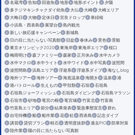
名蔵湾
告知
回遊魚
地形
地形ポイント
夕陽
多テジマキンチャクダイ幼魚
大仏
大崎
大崎エリア
大晦日
大物
定休日
宮良ドロップ
寒緋桜
小浜島・西表島
展望台
島内観光
新しい旅応援キャンペーン
新城島
日の目に当たらない写真館
旧盆
春休み
景色
景観
東京オリンピック2020
東海岸
東海岸エリア
桜口
梅雨明け
森ファミリー
森家
正月休み
水中カメラ
水中マクロ
水中ライト
水中ワイド
水中写真
波照間
波照間島
浜島エリア
浮遊系
浮遊系ダイブ
海なしblog
海外ツアー
海外ツアー
海底温泉
海開き
温泉
港
港パトロール
生えもの
甲殻類
石垣
石垣島
石垣島ジョーフィッシュ
石垣島ダイビング
石垣島マラソン
石垣市
砂地
竜宮の根
竜宮城
竹富北
竹富南
竹富島エリア
節分
結果発表
緊急事態宣言
群れ
自宅待機
船
船作業
花
虹
西表島
記念ダイブ
講習
貸切プラン
軽石
透明度抜群
過去PIC
防寒対策
陸作業
陽の目に当たらない写真館