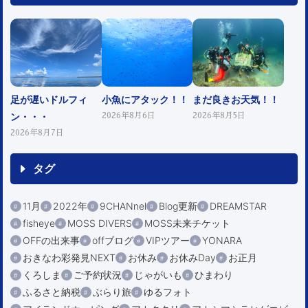
足が遅いドルフィ
小魚にアタック！！
まだ良きお天気！！
ン・・・
2026年8月6日
2026年8月5日
2026年8月7日
タグ
11月
2022年
9CHANnel
Blog更新
DREAMSTAR
fisheye
MOSS DIVERS
MOSS未来チケット
OFFの出来事
offブログ
VIPツアー
YONARA
おきなわ彩発見NEXT
お休み
お休みDay
お正月
くろしま
ご予約状況
じゃがいも
ひまわり
ふるさと納税
ぶらり旅
ゆるフォト