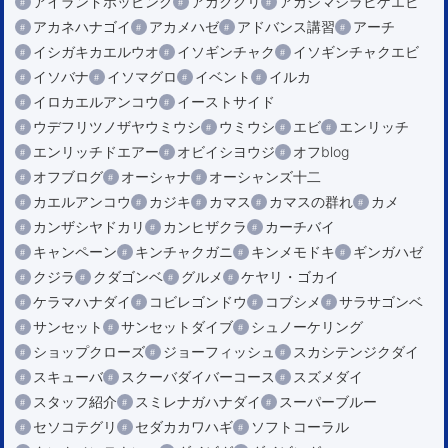
アイランドホッピング
アカククリ
アカシマシラヒゲエビ
アカネハナゴイ
アカメハゼ
アドバンス講習
アーチ
イシガキカエルウオ
イソギンチャク
イソギンチャクエビ
イソバナ
イソマグロ
イベント
イルカ
イロカエルアンコウ
イーストサイド
ウデフリツノザヤウミウシ
ウミウシ
エビ
エンリッチ
エンリッチドエアー
オビイシヨウジ
オフblog
オフブログ
オーシャナ
オーシャンズ十二
カエルアンコウ
カジキ
カマス
カマスの群れ
カメ
カンザシヤドカリ
カンヒザクラ
カーチバイ
キャンペーン
キンチャクガニ
キンメモドキ
ギンガハゼ
クジラ
クダゴンベ
グルメ
ケヤリ・ゴカイ
ケラマハナダイ
コビレゴンドウ
コブシメ
サラサゴンベ
サンセット
サンセットダイブ
シュノーケリング
ショップクローズ
ジョーフィッシュ
スカシテンジクダイ
スキューバ
スクーバダイバーコース
スズメダイ
スタッフ紹介
スミレナガハナダイ
スーパーブルー
セソコテグリ
セダカカワハギ
ソフトコーラル