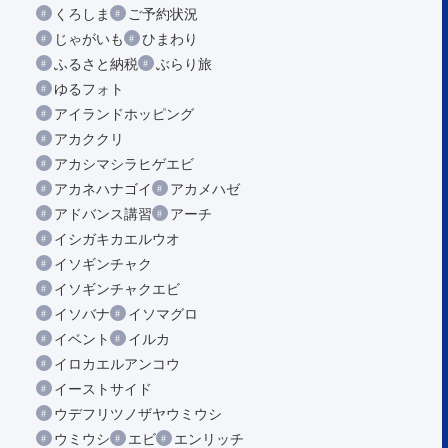
くろしま
ご予約状況
じゃがいも
ひまわり
ふるさと納税
ぶらり旅
ゆるフォト
アイランドホッピング
アカククリ
アカシマシラヒゲエビ
アカネハナゴイ
アカメハゼ
アドバンス講習
アーチ
イシガキカエルウオ
イソギンチャク
イソギンチャクエビ
イソバナ
イソマグロ
イベント
イルカ
イロカエルアンコウ
イーストサイド
ウデフリツノザヤウミウシ
ウミウシ
エビ
エンリッチ