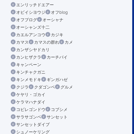
エンリッチドエアー
オビイシヨウジ
オフblog
オフブログ
オーシャナ
オーシャンズ十二
カエルアンコウ
カジキ
カマス
カマスの群れ
カメ
カンザシヤドカリ
カンヒザクラ
カーチバイ
キャンペーン
キンチャクガニ
キンメモドキ
ギンガハゼ
クジラ
クダゴンベ
グルメ
ケヤリ・ゴカイ
ケラマハナダイ
コビレゴンドウ
コブシメ
サラサゴンベ
サンセット
サンセットダイブ
シュノーケリング