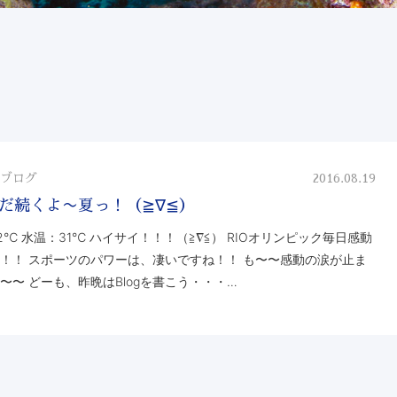
ブログ
2016.08.19
だ続くよ〜夏っ！（≧∇≦）
2℃ 水温：31℃ ハイサイ！！！（≧∇≦） RIOオリンピック毎日感動
！！ スポーツのパワーは、凄いですね！！ も〜〜感動の涙が止ま
〜〜 どーも、昨晩はBlogを書こう・・・…