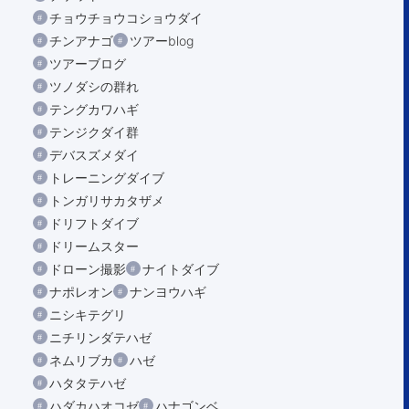
チョウチョウコショウダイ
チンアナゴ
ツアーblog
ツアーブログ
ツノダシの群れ
テングカワハギ
テンジクダイ群
デバスズメダイ
トレーニングダイブ
トンガリサカタザメ
ドリフトダイブ
ドリームスター
ドローン撮影
ナイトダイブ
ナポレオン
ナンヨウハギ
ニシキテグリ
ニチリンダテハゼ
ネムリブカ
ハゼ
ハタタテハゼ
ハダカハオコゼ
ハナゴンベ