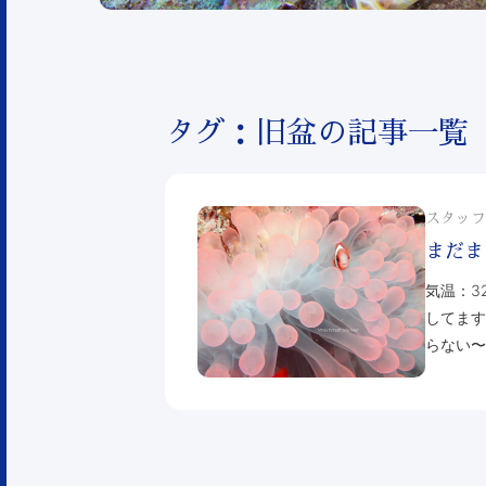
タグ：旧盆の記事一覧
スタッフ
まだま
気温：3
してます
らない〜