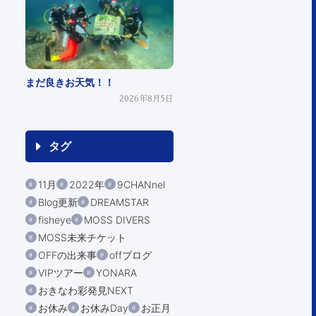
まだ良きお天気！！
2026年8月5日
タグ
11月
2022年
9CHANnel
Blog更新
DREAMSTAR
fisheye
MOSS DIVERS
MOSS未来チケット
OFFの出来事
offブログ
VIPツアー
YONARA
おきなわ彩発見NEXT
お休み
お休みDay
お正月