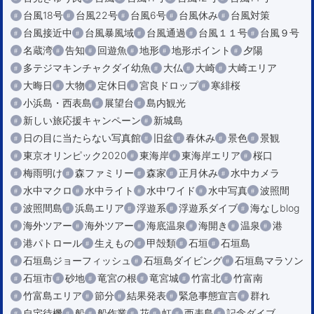
台風18号
台風22号
台風6号
台風休み
台風対策
台風接近中
台風暴風域
台風通過
台風１１号
台風９号
名蔵湾
告知
回遊魚
地形
地形ポイント
夕陽
多テジマキンチャクダイ幼魚
大仏
大崎
大崎エリア
大晦日
大物
定休日
宮良ドロップ
寒緋桜
小浜島・西表島
展望台
島内観光
新しい旅応援キャンペーン
新城島
日の目に当たらない写真館
旧盆
春休み
景色
景観
東京オリンピック2020
東海岸
東海岸エリア
桜口
梅雨明け
森ファミリー
森家
正月休み
水中カメラ
水中マクロ
水中ライト
水中ワイド
水中写真
波照間
波照間島
浜島エリア
浮遊系
浮遊系ダイブ
海なしblog
海外ツアー
海外ツアー
海底温泉
海開き
温泉
港
港パトロール
生えもの
甲殻類
石垣
石垣島
石垣島ジョーフィッシュ
石垣島ダイビング
石垣島マラソン
石垣市
砂地
竜宮の根
竜宮城
竹富北
竹富南
竹富島エリア
節分
結果発表
緊急事態宣言
群れ
自宅待機
船
船作業
花
虹
西表島
記念ダイブ