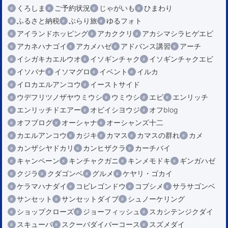
くろしま
ご予約状況
じゃがいも
ひまわり
ふるさと納税
ぶらり旅
ゆるフォト
アイランドホッピング
アカククリ
アカシマシラヒゲエビ
アカネハナゴイ
アカメハゼ
アドバンス講習
アーチ
イシガキカエルウオ
イソギンチャク
イソギンチャクエビ
イソバナ
イソマグロ
イベント
イルカ
イロカエルアンコウ
イーストサイド
ウデフリツノザヤウミウシ
ウミウシ
エビ
エンリッチ
エンリッチドエアー
オビイシヨウジ
オフblog
オフブログ
オーシャナ
オーシャンズ十二
カエルアンコウ
カジキ
カマス
カマスの群れ
カメ
カンザシヤドカリ
カンヒザクラ
カーチバイ
キャンペーン
キンチャクガニ
キンメモドキ
ギンガハゼ
クジラ
クダゴンベ
グルメ
ケヤリ・ゴカイ
ケラマハナダイ
コビレゴンドウ
コブシメ
サラサゴンベ
サンセット
サンセットダイブ
シュノーケリング
ショップクローズ
ジョーフィッシュ
スカシテンジクダイ
スキューバ
スクーバダイバーコース
スズメダイ