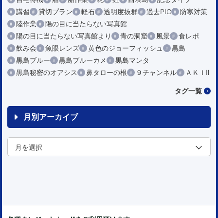
講習
貸切プラン
軽石
透明度抜群
過去PIC
防寒対策
陸作業
陽の目に当たらない写真館
陽の目に当たらない写真館より
青の洞窟
風景
食レポ
飲み会
魚眼レンズ
黄色のジョーフィッシュ
黒島
黒島ブルー
黒島ブルーカメ
黒島マンタ
黒島秘密のオアシス
鼻タローの根
９チャンネル
ＡＫＩⅡ
タグ一覧
月別アーカイブ