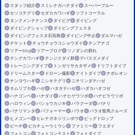
スタッフ紹介
スミレナガハナダイ
スーパーブルー
セソコテグリ
セダカカワハギ
ソフトコーラル
タンクメンテナンス
ダイビグ
ダイビング
ダイビングショップ
ダイビングフェスタ
ダイビングフェスタ石垣島
ダイビング中止
ダルマハゼ
チケット
チョウチョウコショウダイ
チンアナゴ
ツアーblog
ツアーブログ
ツノダシの群れ
テングカワハギ
テンジクダイ群
デバスズメダイ
トレーニングダイブ
トンガリサカタザメ
ドリフトダイブ
ドリームスター
ドローン撮影
ナイトダイブ
ナポレオン
ナンヨウハギ
ニシキテグリ
ニチリンダテハゼ
ネムリブカ
ハゼ
ハタタテハゼ
ハダカハオコゼ
ハナゴンベ
ハナダイ
ハナヒゲウツボ
ハナビラウツボ
ハロウィン
バショウカジキ
バラクーダ
パナリ
パナリマンタ
パフォーマー
パラオ
パラオ龍馬クルーズ
ヒメゴンベ
ヒレナガネジリンボウ
ビッグドロップ
ビーチ
ピカチューウミウシ
ファミリー
フエダイ
フォトコン
フォトコンテスト
フォトダイブ