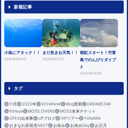
新着記事
小魚にアタック！！
まだ良きお天気！！
朝虹スタート！竹富
島でのんびりダイブ
2026年8月6日
2026年8月5日
♪
2026年8月4日
タグ
11月
2022年
9CHANnel
Blog更新
DREAMSTAR
fisheye
MOSS DIVERS
MOSS未来チケット
OFFの出来事
offブログ
VIPツアー
YONARA
おきなわ彩発見NEXT
お休み
お休みDay
お正月