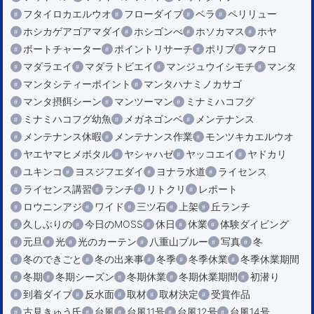
フタイロカエルウオ
フローダイブ
ベラ
ペリリュー
ホシカゲアゴアマダイ
ホシゴンべ
ホソカマス
ホヤ
ボートチャーター
ポイントリサーチ
ポリプ
マクロ
マダラエイ
マダラトビエイ
マンジュウイシモチ
マンタ
マンタシティーポイント
マンタハナミノカサゴ
マンタ摂餌シーン
マンツーマン
ミナミハコフグ
ミナミハコフグ幼魚
メガネゴンベ
メンテナンス
メンテナンス休暇
メンテナンス作業
モンツキカエルウオ
ヤエヤマヒメボタル
ヤシャハゼ
ヤッコエイ
ヤドカリ
ユキンコ
ヨスジフエダイ
ヨナラ水道
ライセンス
ライセンス講習
ランチ
リトクリ
レポート
ロウニンアジ
ワイド
三ツ石
上架
丘ランチ
久しぶりの
今日のMOSS
休日
休業
体験ダイビング
元旦
光
光のカーテン
八重山ブルー
写真
冬
冬のできごと
冬の出来事
冬季
冬季休業
冬季休業期間
冬期
冬期シーズン
冬期休業
冬期休業期間
初潜り
到着ダイブ
反水面
取材
取材決定
受賞作品
古見きゅう氏
台風
台風11号
台風12号
台風14号