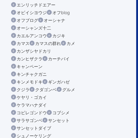
エンリッチドエアー
オビイシヨウジ
オフblog
オフブログ
オーシャナ
オーシャンズ十二
カエルアンコウ
カジキ
カマス
カマスの群れ
カメ
カンザシヤドカリ
カンヒザクラ
カーチバイ
キャンペーン
キンチャクガニ
キンメモドキ
ギンガハゼ
クジラ
クダゴンベ
グルメ
ケヤリ・ゴカイ
ケラマハナダイ
コビレゴンドウ
コブシメ
サラサゴンベ
サンセット
サンセットダイブ
シュノーケリング