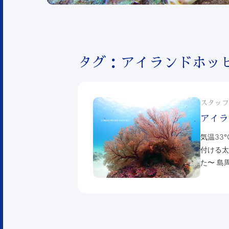
タグ：アイランドホッ
スタッフ
アイラ
気温33
付ける太
た〜 島