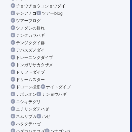
チョウチョウコショウダイ
チンアナゴ
ツアーblog
ツアーブログ
ツノダシの群れ
テングカワハギ
テンジクダイ群
デバスズメダイ
トレーニングダイブ
トンガリサカタザメ
ドリフトダイブ
ドリームスター
ドローン撮影
ナイトダイブ
ナポレオン
ナンヨウハギ
ニシキテグリ
ニチリンダテハゼ
ネムリブカ
ハゼ
ハタタテハゼ
ハダカハオコゼ
ハナゴンベ