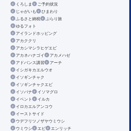
くろしま
ご予約状況
じゃがいも
ひまわり
ふるさと納税
ぶらり旅
ゆるフォト
アイランドホッピング
アカククリ
アカシマシラヒゲエビ
アカネハナゴイ
アカメハゼ
アドバンス講習
アーチ
イシガキカエルウオ
イソギンチャク
イソギンチャクエビ
イソバナ
イソマグロ
イベント
イルカ
イロカエルアンコウ
イーストサイド
ウデフリツノザヤウミウシ
ウミウシ
エビ
エンリッチ