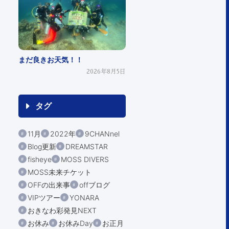
まだ良きお天気！！
2026年8月5日
タグ
11月
2022年
9CHANnel
Blog更新
DREAMSTAR
fisheye
MOSS DIVERS
MOSS未来チケット
OFFの出来事
offブログ
VIPツアー
YONARA
おきなわ彩発見NEXT
お休み
お休みDay
お正月