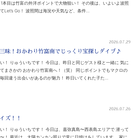
✨ 1本目は竹富の外洋ポイントで大物狙い！ その後は、いよいよ波照
てLet’s Go！ 波照間は海況や天気など、条件…
2026.07.29
三昧！おかわり竹富南でじっくり宝探しダイブ♪
い！ りゅういちです！ 今日は、昨日と同じゲスト様と一緒に 気に
てまさかの おかわり竹富南へ！（笑） 同じポイントでもマクロの
毎回違う出会いがあるのが魅力！ 昨日いてくれた子た…
2026.07.26
イズ！！
い！ りゅういちです！ 今日は、嘉弥真島〜西表島エリアで 潜って
〜！ 最近は、太陽カンカン照りで常に日焼けをしています。 家に