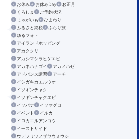
お休み
お休みDay
お正月
くろしま
ご予約状況
じゃがいも
ひまわり
ふるさと納税
ぶらり旅
ゆるフォト
アイランドホッピング
アカククリ
アカシマシラヒゲエビ
アカネハナゴイ
アカメハゼ
アドバンス講習
アーチ
イシガキカエルウオ
イソギンチャク
イソギンチャクエビ
イソバナ
イソマグロ
イベント
イルカ
イロカエルアンコウ
イーストサイド
ウデフリツノザヤウミウシ