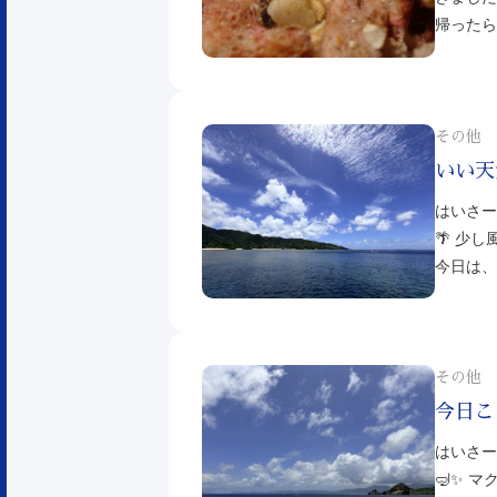
帰ったら
その他
いい天
はいさー
🌴 少
今日は、
その他
今日こ
はいさー
🤿✨ 