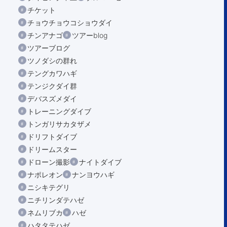
チケット
チョウチョウコショウダイ
チンアナゴ
ツアーblog
ツアーブログ
ツノダシの群れ
テングカワハギ
テンジクダイ群
デバスズメダイ
トレーニングダイブ
トンガリサカタザメ
ドリフトダイブ
ドリームスター
ドローン撮影
ナイトダイブ
ナポレオン
ナンヨウハギ
ニシキテグリ
ニチリンダテハゼ
ネムリブカ
ハゼ
ハタタテハゼ