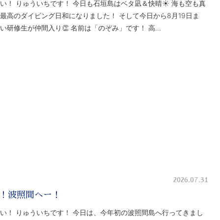
い！ りゅういちです！ 今日も石垣島はベタ凪＆快晴☀️ 海も空も真
最高のダイビング日和になりました！ そして今日から8月19日ま
い研修生が仲間入り👏 名前は「のぞみ」です！ 高…
2026.07.31
！波照間へー！
い！ りゅういちです！ 今日は、今年初の波照間島へ行ってきまし