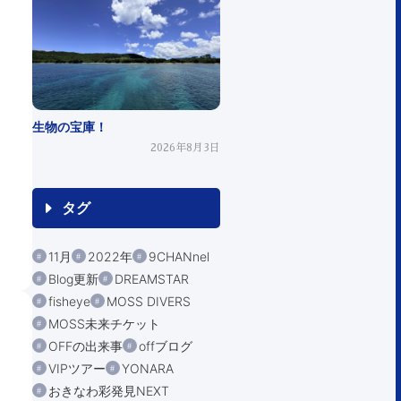
生物の宝庫！
2026年8月3日
タグ
11月
2022年
9CHANnel
Blog更新
DREAMSTAR
fisheye
MOSS DIVERS
MOSS未来チケット
OFFの出来事
offブログ
VIPツアー
YONARA
おきなわ彩発見NEXT