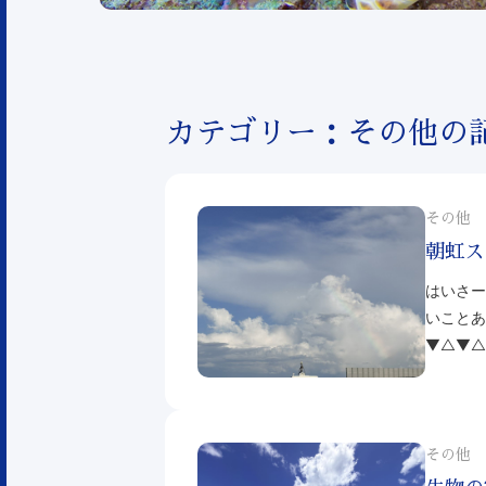
カテゴリー：その他の
その他
朝虹ス
はいさー
いことあ
▼△▼△
その他