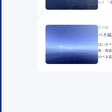
へ！ 「
その他
ベタ凪
はいさー
島・西表
のベタ凪