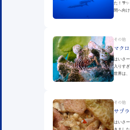
た！🌴
間へ向け
その他
マクロ
はいさー
入りすぎ
世界は、
その他
サプラ
はいさー
きました