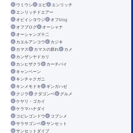
ウミウシ
エビ
エンリッチ
エンリッチドエアー
オビイシヨウジ
オフblog
オフブログ
オーシャナ
オーシャンズ十二
カエルアンコウ
カジキ
カマス
カマスの群れ
カメ
カンザシヤドカリ
カンヒザクラ
カーチバイ
キャンペーン
キンチャクガニ
キンメモドキ
ギンガハゼ
クジラ
クダゴンベ
グルメ
ケヤリ・ゴカイ
ケラマハナダイ
コビレゴンドウ
コブシメ
サラサゴンベ
サンセット
サンセットダイブ