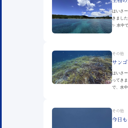
生物の
はいさー
きました
✨ 水中
その他
サンゴ
はいさー
ってきま
で、水中
その他
今日も