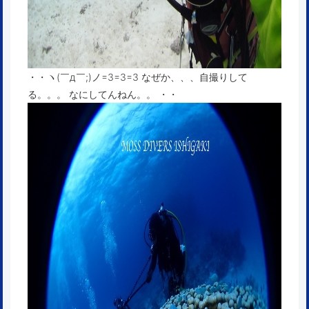
・・ヽ(￣д￣;)ノ=3=3=3 なぜか、、、自撮りして
る。。。 なにしてんねん。。 ・・