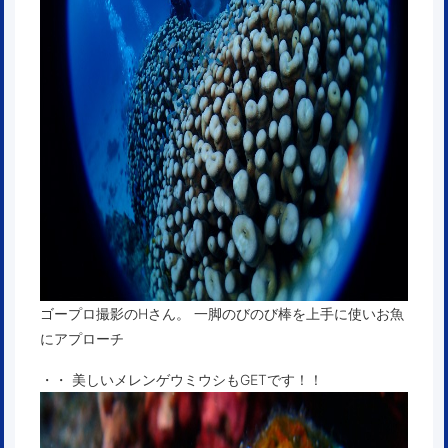
ゴープロ撮影のHさん。 一脚のびのび棒を上手に使いお魚
にアプローチ
・・ 美しいメレンゲウミウシもGETです！！