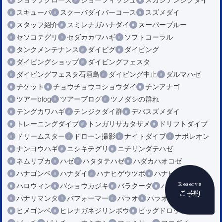
スキューバ
スクーバダイバーコース
スズメダイ
スタッフ紹介
スミレナガハナダイ
スーパーブルー
セソコテグリ
セダカカワハギ
ソフトコーラル
タンクメンテナンス
ダイビグ
ダイビング
ダイビングショップ
ダイビングフェスタ
ダイビングフェスタ石垣島
ダイビング中止
ダルマハゼ
チケット
チョウチョウコショウダイ
チンアナゴ
ツアーblog
ツアーブログ
ツノダシの群れ
テングカワハギ
テンジクダイ群
デバスズメダイ
トレーニングダイブ
トンガリサカタザメ
ドリフトダイブ
ドリームスター
ドローン撮影
ナイトダイブ
ナポレオン
ナンヨウハギ
ニシキテグリ
ニチリンダテハゼ
ネムリブカ
ハゼ
ハタタテハゼ
ハダカハオコゼ
ハナゴンベ
ハナダイ
ハナヒゲウツボ
ハナビラウツボ
ハロウィン
バショウカジキ
バラクーダ
パナリ
Reserve
ご予約
パナリマンタ
パフォーマー
パラオ
パラオ龍馬クルーズ
ヒメゴンベ
ヒレナガネジリンボウ
ビッグドロップ