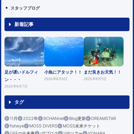
スタッフブログ
新着記事
足が遅いドルフィ
小魚にアタック！！
まだ良きお天気！！
ン・・・
2026年8月6日
2026年8月5日
2026年8月7日
タグ
11月
2022年
9CHANnel
Blog更新
DREAMSTAR
fisheye
MOSS DIVERS
MOSS未来チケット
OFFの出来事
offブログ
VIPツアー
YONARA