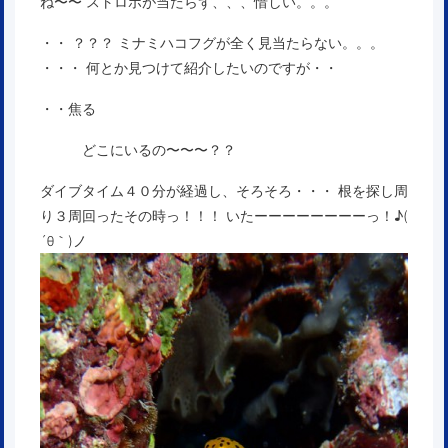
ね〜〜 ストロボが当たらず、、、惜しい。。。
・・ ？？？ ミナミハコフグが全く見当たらない。。。
・・・ 何とか見つけて紹介したいのですが・・
・・焦る
どこにいるの〜〜〜？？
ダイブタイム４０分が経過し、そろそろ・・・ 根を探し周
り３周回ったその時っ！！！ いたーーーーーーーーっ！♪(
´θ｀)ノ