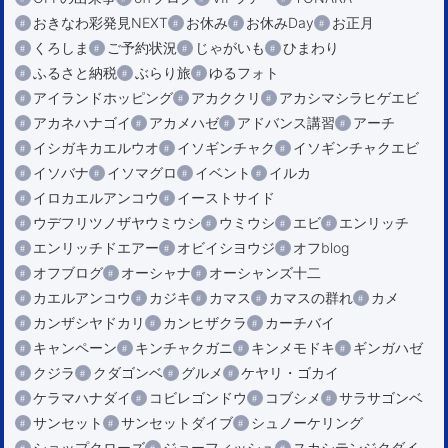
おきなわ彩発見NEXT
お休み
お休みDay
お正月
くろしま
ご予約状況
じゃがいも
ひまわり
ふるさと納税
ぶらり旅
ゆるフォト
アイランドホッピング
アカククリ
アカシマシラヒゲエビ
アカネハナゴイ
アカメハゼ
アドバンス講習
アーチ
イシガキカエルウオ
イソギンチャク
イソギンチャクエビ
イソバナ
イソマグロ
イベント
イルカ
イロカエルアンコウ
イーストサイド
ウデフリツノザヤウミウシ
ウミウシ
エビ
エンリッチ
エンリッチドエアー
オビイシヨウジ
オフblog
オフブログ
オーシャナ
オーシャンズ十二
カエルアンコウ
カジキ
カマス
カマスの群れ
カメ
カンザシヤドカリ
カンヒザクラ
カーチバイ
キャンペーン
キンチャクガニ
キンメモドキ
ギンガハゼ
クジラ
クダゴンベ
グルメ
ケヤリ・ゴカイ
ケラマハナダイ
コビレゴンドウ
コブシメ
サラサゴンベ
サンセット
サンセットダイブ
シュノーケリング
ショップクローズ
ジョーフィッシュ
スカシテンジクダイ