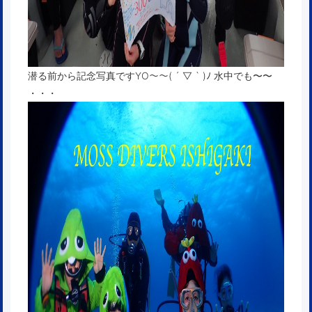
潜る前から記念写真ですYO〜〜( ´ ▽ ` )ﾉ 水中でも〜〜
・・・