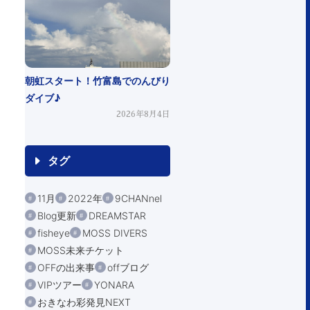
朝虹スタート！竹富島でのんびり
ダイブ♪
2026年8月4日
タグ
11月
2022年
9CHANnel
Blog更新
DREAMSTAR
fisheye
MOSS DIVERS
MOSS未来チケット
OFFの出来事
offブログ
VIPツアー
YONARA
おきなわ彩発見NEXT