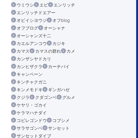
ウミウシ
エビ
エンリッチ
エンリッチドエアー
オビイシヨウジ
オフblog
オフブログ
オーシャナ
オーシャンズ十二
カエルアンコウ
カジキ
カマス
カマスの群れ
カメ
カンザシヤドカリ
カンヒザクラ
カーチバイ
キャンペーン
キンチャクガニ
キンメモドキ
ギンガハゼ
クジラ
クダゴンベ
グルメ
ケヤリ・ゴカイ
ケラマハナダイ
コビレゴンドウ
コブシメ
サラサゴンベ
サンセット
サンセットダイブ