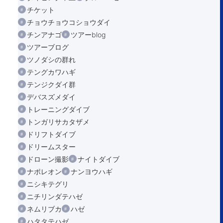
チケット
チョウチョウコショウダイ
チンアナゴ
ツアーblog
ツアーブログ
ツノダシの群れ
テングカワハギ
テンジクダイ群
デバスズメダイ
トレーニングダイブ
トンガリサカタザメ
ドリフトダイブ
ドリームスター
ドローン撮影
ナイトダイブ
ナポレオン
ナンヨウハギ
ニシキテグリ
ニチリンダテハゼ
ネムリブカ
ハゼ
ハタタテハゼ