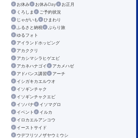
お休み
お休みDay
お正月
くろしま
ご予約状況
じゃがいも
ひまわり
ふるさと納税
ぶらり旅
ゆるフォト
アイランドホッピング
アカククリ
アカシマシラヒゲエビ
アカネハナゴイ
アカメハゼ
アドバンス講習
アーチ
イシガキカエルウオ
イソギンチャク
イソギンチャクエビ
イソバナ
イソマグロ
イベント
イルカ
イロカエルアンコウ
イーストサイド
ウデフリツノザヤウミウシ