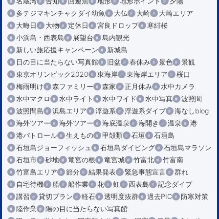
名蔵湾
告知
回遊魚
地形
地形ポイント
夕陽
多テジマキンチャクダイ幼魚
大仏
大崎
大崎エリア
大晦日
大物
定休日
宮良ドロップ
寒緋桜
小浜島・西表島
展望台
島内観光
新しい旅応援キャンペーン
新城島
日の目に当たらない写真館
旧盆
春休み
景色
景観
東京オリンピック2020
東海岸
東海岸エリア
桜口
梅雨明け
森ファミリー
森家
正月休み
水中カメラ
水中マクロ
水中ライト
水中ワイド
水中写真
波照間
波照間島
浜島エリア
浮遊系
浮遊系ダイブ
海なしblog
海外ツアー
海外ツアー
海底温泉
海開き
温泉
港
港パトロール
生えもの
甲殻類
石垣
石垣島
石垣島ジョーフィッシュ
石垣島ダイビング
石垣島マラソン
石垣市
砂地
竜宮の根
竜宮城
竹富北
竹富南
竹富島エリア
節分
結果発表
緊急事態宣言
群れ
自宅待機
船
船作業
花
虹
西表島
記念ダイブ
講習
貸切プラン
軽石
透明度抜群
過去PIC
防寒対策
陸作業
陽の目に当たらない写真館