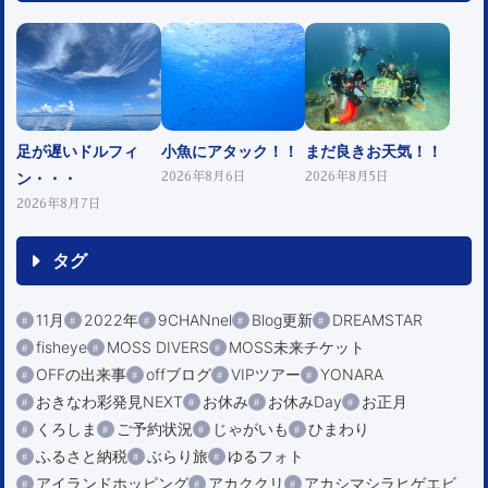
足が遅いドルフィ
小魚にアタック！！
まだ良きお天気！！
ン・・・
2026年8月6日
2026年8月5日
2026年8月7日
タグ
11月
2022年
9CHANnel
Blog更新
DREAMSTAR
fisheye
MOSS DIVERS
MOSS未来チケット
OFFの出来事
offブログ
VIPツアー
YONARA
おきなわ彩発見NEXT
お休み
お休みDay
お正月
くろしま
ご予約状況
じゃがいも
ひまわり
ふるさと納税
ぶらり旅
ゆるフォト
アイランドホッピング
アカククリ
アカシマシラヒゲエビ