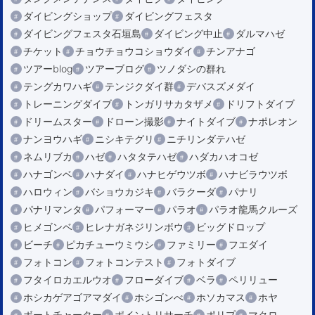
ダイビングショップ
ダイビングフェスタ
ダイビングフェスタ石垣島
ダイビング中止
ダルマハゼ
チケット
チョウチョウコショウダイ
チンアナゴ
ツアーblog
ツアーブログ
ツノダシの群れ
テングカワハギ
テンジクダイ群
デバスズメダイ
トレーニングダイブ
トンガリサカタザメ
ドリフトダイブ
ドリームスター
ドローン撮影
ナイトダイブ
ナポレオン
ナンヨウハギ
ニシキテグリ
ニチリンダテハゼ
ネムリブカ
ハゼ
ハタタテハゼ
ハダカハオコゼ
ハナゴンベ
ハナダイ
ハナヒゲウツボ
ハナビラウツボ
ハロウィン
バショウカジキ
バラクーダ
パナリ
パナリマンタ
パフォーマー
パラオ
パラオ龍馬クルーズ
ヒメゴンベ
ヒレナガネジリンボウ
ビッグドロップ
ビーチ
ピカチューウミウシ
ファミリー
フエダイ
フォトコン
フォトコンテスト
フォトダイブ
フタイロカエルウオ
フローダイブ
ベラ
ペリリュー
ホシカゲアゴアマダイ
ホシゴンべ
ホソカマス
ホヤ
ボートチャーター
ポイントリサーチ
ポリプ
マクロ