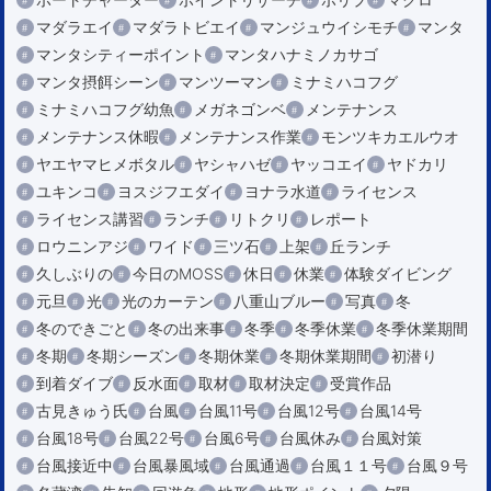
マダラエイ
マダラトビエイ
マンジュウイシモチ
マンタ
マンタシティーポイント
マンタハナミノカサゴ
マンタ摂餌シーン
マンツーマン
ミナミハコフグ
ミナミハコフグ幼魚
メガネゴンベ
メンテナンス
メンテナンス休暇
メンテナンス作業
モンツキカエルウオ
ヤエヤマヒメボタル
ヤシャハゼ
ヤッコエイ
ヤドカリ
ユキンコ
ヨスジフエダイ
ヨナラ水道
ライセンス
ライセンス講習
ランチ
リトクリ
レポート
ロウニンアジ
ワイド
三ツ石
上架
丘ランチ
久しぶりの
今日のMOSS
休日
休業
体験ダイビング
元旦
光
光のカーテン
八重山ブルー
写真
冬
冬のできごと
冬の出来事
冬季
冬季休業
冬季休業期間
冬期
冬期シーズン
冬期休業
冬期休業期間
初潜り
到着ダイブ
反水面
取材
取材決定
受賞作品
古見きゅう氏
台風
台風11号
台風12号
台風14号
台風18号
台風22号
台風6号
台風休み
台風対策
台風接近中
台風暴風域
台風通過
台風１１号
台風９号