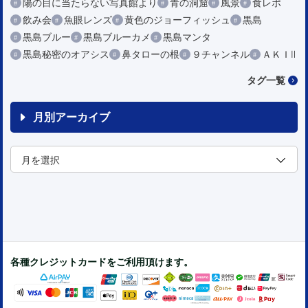
陽の目に当たらない写真館より
青の洞窟
風景
食レポ
飲み会
魚眼レンズ
黄色のジョーフィッシュ
黒島
黒島ブルー
黒島ブルーカメ
黒島マンタ
黒島秘密のオアシス
鼻タローの根
９チャンネル
ＡＫＩⅡ
タグ一覧
月別アーカイブ
各種クレジットカードをご利用頂けます。