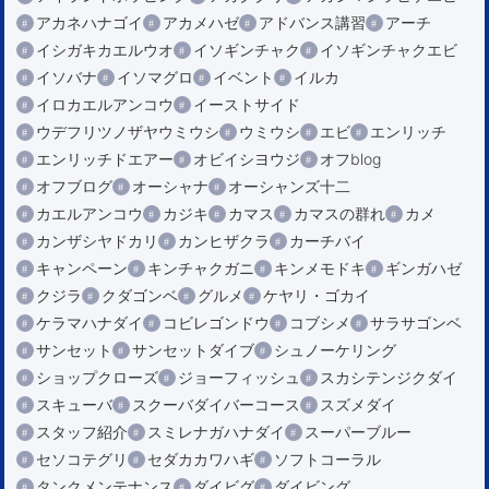
アカネハナゴイ
アカメハゼ
アドバンス講習
アーチ
イシガキカエルウオ
イソギンチャク
イソギンチャクエビ
イソバナ
イソマグロ
イベント
イルカ
イロカエルアンコウ
イーストサイド
ウデフリツノザヤウミウシ
ウミウシ
エビ
エンリッチ
エンリッチドエアー
オビイシヨウジ
オフblog
オフブログ
オーシャナ
オーシャンズ十二
カエルアンコウ
カジキ
カマス
カマスの群れ
カメ
カンザシヤドカリ
カンヒザクラ
カーチバイ
キャンペーン
キンチャクガニ
キンメモドキ
ギンガハゼ
クジラ
クダゴンベ
グルメ
ケヤリ・ゴカイ
ケラマハナダイ
コビレゴンドウ
コブシメ
サラサゴンベ
サンセット
サンセットダイブ
シュノーケリング
ショップクローズ
ジョーフィッシュ
スカシテンジクダイ
スキューバ
スクーバダイバーコース
スズメダイ
スタッフ紹介
スミレナガハナダイ
スーパーブルー
セソコテグリ
セダカカワハギ
ソフトコーラル
タンクメンテナンス
ダイビグ
ダイビング