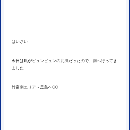
はいさい
今日は風がビュンビュンの北風だったので、南へ行ってき
ました
竹富南エリア～黒島へGO