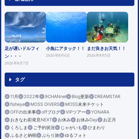
足が遅いドルフィ
小魚にアタック！！
まだ良きお天気！！
ン・・・
2026年8月6日
2026年8月5日
2026年8月7日
タグ
11月
2022年
9CHANnel
Blog更新
DREAMSTAR
fisheye
MOSS DIVERS
MOSS未来チケット
OFFの出来事
offブログ
VIPツアー
YONARA
おきなわ彩発見NEXT
お休み
お休みDay
お正月
くろしま
ご予約状況
じゃがいも
ひまわり
ふるさと納税
ぶらり旅
ゆるフォト