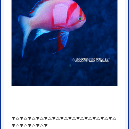
▼△▼△▼△▼△▼△▼△▼△▼△▼△▼△▼△▼△▼△
▼△▼△▼△▼△▼