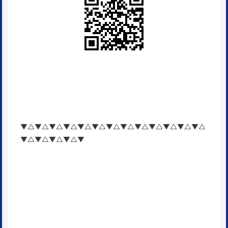
▼△▼△▼△▼△▼△▼△▼△▼△▼△▼△▼△▼△▼△
▼△▼△▼△▼△▼