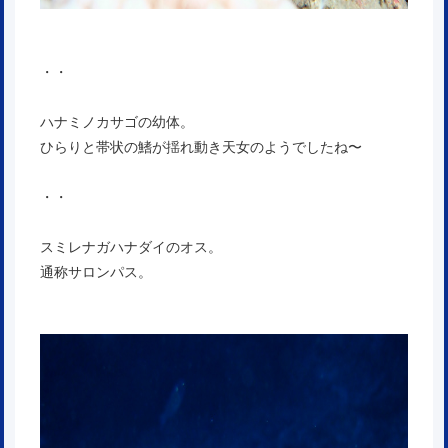
・・
ハナミノカサゴの幼体。
ひらりと帯状の鰭が揺れ動き天女のようでしたね〜
・・
スミレナガハナダイのオス。
通称サロンパス。