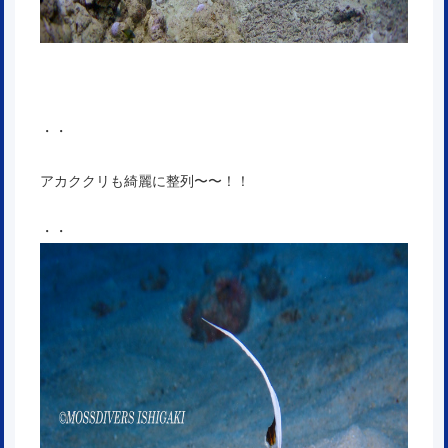
・・
アカククリも綺麗に整列〜〜！！
・・