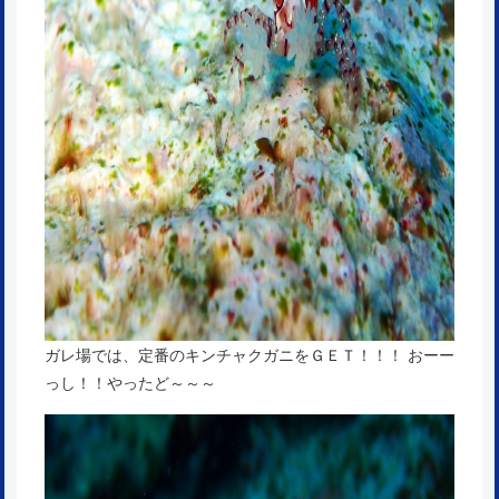
ガレ場では、定番のキンチャクガニをＧＥＴ！！！ おーー
っし！！やったど～～～