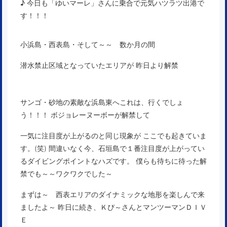
♪ 今日も「ゆいマーレ」さんに乗合で元気ハツラツ出港で
す！！！
小浜島・西表島・そして～～ 数か月の間
潜水禁止区域となっていたエリアが 昨日より解禁
サンゴ・砂地の素敵な浜島東へこれは、行くでしょ
う！！！ ボジョレーヌーボーが解禁して
一気に注目度が上がるのと同じ現象が ここでも起きていま
す。(笑) 間違いなく今、石垣島で１番注目度が上がってい
るダイビングポイントなハズです。 僕らも待ちに待った解
禁でも～～ワクワクでした～
まずは～ 西表エリアのダイナミックな地形を楽しんで来
ましたよ～ 昨日に続き、Ｋぴ～さんとマンツーマンＤＩＶ
Ｅ