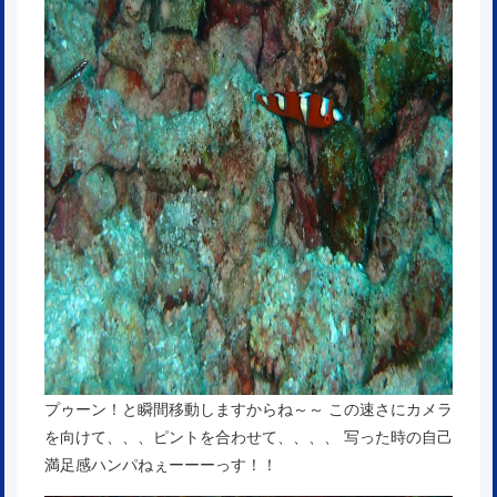
プゥーン！と瞬間移動しますからね～～ この速さにカメラ
を向けて、、、ピントを合わせて、、、、 写った時の自己
満足感ハンパねぇーーーっす！！