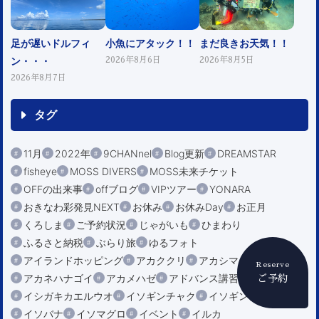
足が遅いドルフィ
小魚にアタック！！
まだ良きお天気！！
ン・・・
2026年8月6日
2026年8月5日
2026年8月7日
タグ
11月
2022年
9CHANnel
Blog更新
DREAMSTAR
fisheye
MOSS DIVERS
MOSS未来チケット
OFFの出来事
offブログ
VIPツアー
YONARA
おきなわ彩発見NEXT
お休み
お休みDay
お正月
くろしま
ご予約状況
じゃがいも
ひまわり
ふるさと納税
ぶらり旅
ゆるフォト
アイランドホッピング
アカククリ
アカシマシラヒゲエビ
Reserve
アカネハナゴイ
アカメハゼ
アドバンス講習
アーチ
ご予約
イシガキカエルウオ
イソギンチャク
イソギンチャクエビ
イソバナ
イソマグロ
イベント
イルカ