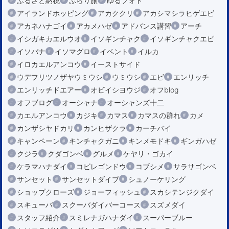
ふるさと納税
ぶらり旅
ゆるフォト
アイランドホッピング
アカククリ
アカシマシラヒゲエビ
アカネハナゴイ
アカメハゼ
アドバンス講習
アーチ
イシガキカエルウオ
イソギンチャク
イソギンチャクエビ
イソバナ
イソマグロ
イベント
イルカ
イロカエルアンコウ
イーストサイド
ウデフリツノザヤウミウシ
ウミウシ
エビ
エンリッチ
エンリッチドエアー
オビイシヨウジ
オフblog
オフブログ
オーシャナ
オーシャンズ十二
カエルアンコウ
カジキ
カマス
カマスの群れ
カメ
カンザシヤドカリ
カンヒザクラ
カーチバイ
キャンペーン
キンチャクガニ
キンメモドキ
ギンガハゼ
クジラ
クダゴンベ
グルメ
ケヤリ・ゴカイ
ケラマハナダイ
コビレゴンドウ
コブシメ
サラサゴンベ
サンセット
サンセットダイブ
シュノーケリング
ショップクローズ
ジョーフィッシュ
スカシテンジクダイ
スキューバ
スクーバダイバーコース
スズメダイ
スタッフ紹介
スミレナガハナダイ
スーパーブルー