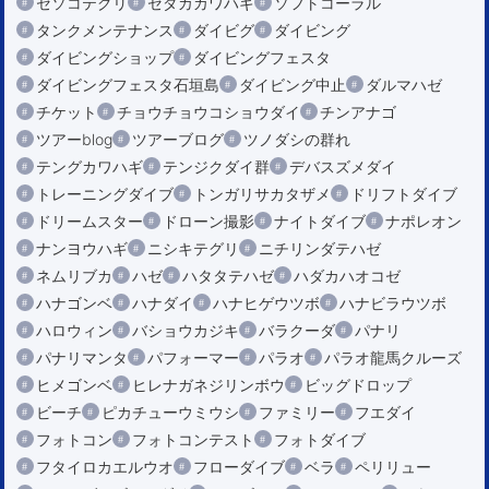
セソコテグリ
セダカカワハギ
ソフトコーラル
タンクメンテナンス
ダイビグ
ダイビング
ダイビングショップ
ダイビングフェスタ
ダイビングフェスタ石垣島
ダイビング中止
ダルマハゼ
チケット
チョウチョウコショウダイ
チンアナゴ
ツアーblog
ツアーブログ
ツノダシの群れ
テングカワハギ
テンジクダイ群
デバスズメダイ
トレーニングダイブ
トンガリサカタザメ
ドリフトダイブ
ドリームスター
ドローン撮影
ナイトダイブ
ナポレオン
ナンヨウハギ
ニシキテグリ
ニチリンダテハゼ
ネムリブカ
ハゼ
ハタタテハゼ
ハダカハオコゼ
ハナゴンベ
ハナダイ
ハナヒゲウツボ
ハナビラウツボ
ハロウィン
バショウカジキ
バラクーダ
パナリ
パナリマンタ
パフォーマー
パラオ
パラオ龍馬クルーズ
ヒメゴンベ
ヒレナガネジリンボウ
ビッグドロップ
ビーチ
ピカチューウミウシ
ファミリー
フエダイ
フォトコン
フォトコンテスト
フォトダイブ
フタイロカエルウオ
フローダイブ
ベラ
ペリリュー