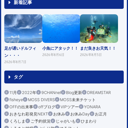
新着記事
足が遅いドルフィ
小魚にアタック！！
まだ良きお天気！！
ン・・・
2026年8月6日
2026年8月5日
2026年8月7日
タグ
11月
2022年
9CHANnel
Blog更新
DREAMSTAR
fisheye
MOSS DIVERS
MOSS未来チケット
OFFの出来事
offブログ
VIPツアー
YONARA
おきなわ彩発見NEXT
お休み
お休みDay
お正月
くろしま
ご予約状況
じゃがいも
ひまわり