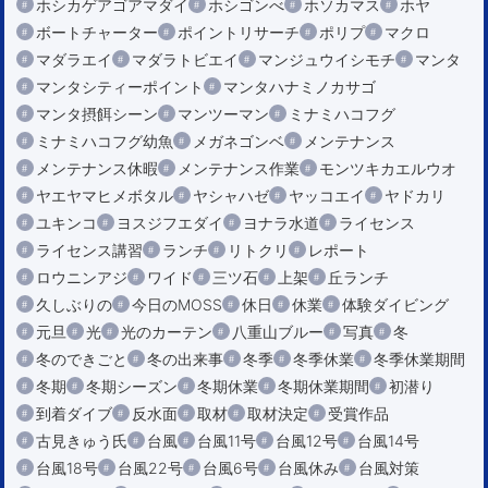
ホシカゲアゴアマダイ
ホシゴンべ
ホソカマス
ホヤ
ボートチャーター
ポイントリサーチ
ポリプ
マクロ
マダラエイ
マダラトビエイ
マンジュウイシモチ
マンタ
マンタシティーポイント
マンタハナミノカサゴ
マンタ摂餌シーン
マンツーマン
ミナミハコフグ
ミナミハコフグ幼魚
メガネゴンベ
メンテナンス
メンテナンス休暇
メンテナンス作業
モンツキカエルウオ
ヤエヤマヒメボタル
ヤシャハゼ
ヤッコエイ
ヤドカリ
ユキンコ
ヨスジフエダイ
ヨナラ水道
ライセンス
ライセンス講習
ランチ
リトクリ
レポート
ロウニンアジ
ワイド
三ツ石
上架
丘ランチ
久しぶりの
今日のMOSS
休日
休業
体験ダイビング
元旦
光
光のカーテン
八重山ブルー
写真
冬
冬のできごと
冬の出来事
冬季
冬季休業
冬季休業期間
冬期
冬期シーズン
冬期休業
冬期休業期間
初潜り
到着ダイブ
反水面
取材
取材決定
受賞作品
古見きゅう氏
台風
台風11号
台風12号
台風14号
台風18号
台風22号
台風6号
台風休み
台風対策