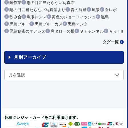
陸作業
陽の目に当たらない写真館
陽の目に当たらない写真館より
青の洞窟
風景
食レポ
飲み会
魚眼レンズ
黄色のジョーフィッシュ
黒島
黒島ブルー
黒島ブルーカメ
黒島マンタ
黒島秘密のオアシス
鼻タローの根
９チャンネル
ＡＫＩⅡ
タグ一覧
月別アーカイブ
各種クレジットカードをご利用頂けます。