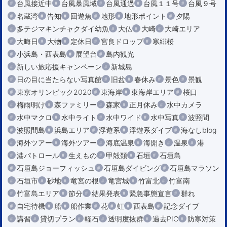
台風接近中
台風暴風域
台風通過
台風１１号
台風９号
名蔵湾
告知
回遊魚
地形
地形ポイント
夕陽
多テジマキンチャクダイ幼魚
大仏
大崎
大崎エリア
大晦日
大物
定休日
宮良ドロップ
寒緋桜
小浜島・西表島
展望台
島内観光
新しい旅応援キャンペーン
新城島
日の目に当たらない写真館
旧盆
春休み
景色
景観
東京オリンピック2020
東海岸
東海岸エリア
桜口
梅雨明け
森ファミリー
森家
正月休み
水中カメラ
水中マクロ
水中ライト
水中ワイド
水中写真
波照間
波照間島
浜島エリア
浮遊系
浮遊系ダイブ
海なしblog
海外ツアー
海外ツアー
海底温泉
海開き
温泉
港
港パトロール
生えもの
甲殻類
石垣
石垣島
石垣島ジョーフィッシュ
石垣島ダイビング
石垣島マラソン
石垣市
砂地
竜宮の根
竜宮城
竹富北
竹富南
竹富島エリア
節分
結果発表
緊急事態宣言
群れ
自宅待機
船
船作業
花
虹
西表島
記念ダイブ
講習
貸切プラン
軽石
透明度抜群
過去PIC
防寒対策