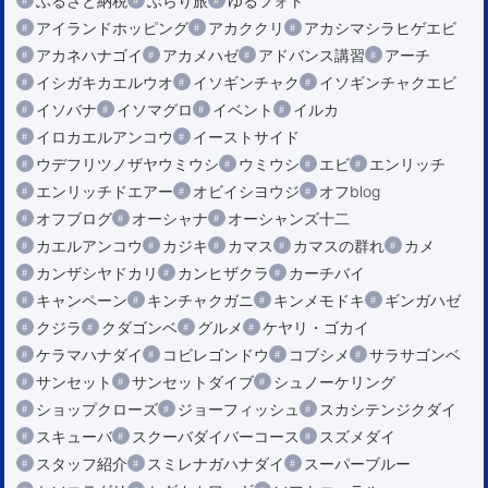
ふるさと納税
ぶらり旅
ゆるフォト
アイランドホッピング
アカククリ
アカシマシラヒゲエビ
アカネハナゴイ
アカメハゼ
アドバンス講習
アーチ
イシガキカエルウオ
イソギンチャク
イソギンチャクエビ
イソバナ
イソマグロ
イベント
イルカ
イロカエルアンコウ
イーストサイド
ウデフリツノザヤウミウシ
ウミウシ
エビ
エンリッチ
エンリッチドエアー
オビイシヨウジ
オフblog
オフブログ
オーシャナ
オーシャンズ十二
カエルアンコウ
カジキ
カマス
カマスの群れ
カメ
カンザシヤドカリ
カンヒザクラ
カーチバイ
キャンペーン
キンチャクガニ
キンメモドキ
ギンガハゼ
クジラ
クダゴンベ
グルメ
ケヤリ・ゴカイ
ケラマハナダイ
コビレゴンドウ
コブシメ
サラサゴンベ
サンセット
サンセットダイブ
シュノーケリング
ショップクローズ
ジョーフィッシュ
スカシテンジクダイ
スキューバ
スクーバダイバーコース
スズメダイ
スタッフ紹介
スミレナガハナダイ
スーパーブルー