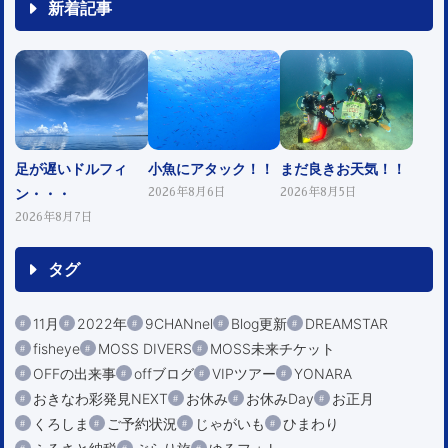
新着記事
足が遅いドルフィ
小魚にアタック！！
まだ良きお天気！！
ン・・・
2026年8月6日
2026年8月5日
2026年8月7日
タグ
11月
2022年
9CHANnel
Blog更新
DREAMSTAR
fisheye
MOSS DIVERS
MOSS未来チケット
OFFの出来事
offブログ
VIPツアー
YONARA
おきなわ彩発見NEXT
お休み
お休みDay
お正月
くろしま
ご予約状況
じゃがいも
ひまわり