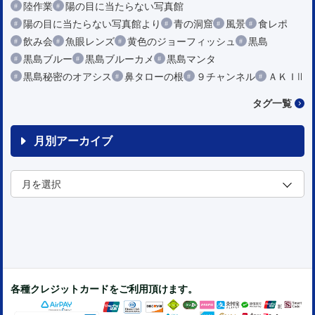
陸作業
陽の目に当たらない写真館
陽の目に当たらない写真館より
青の洞窟
風景
食レポ
飲み会
魚眼レンズ
黄色のジョーフィッシュ
黒島
黒島ブルー
黒島ブルーカメ
黒島マンタ
黒島秘密のオアシス
鼻タローの根
９チャンネル
ＡＫＩⅡ
タグ一覧
月別アーカイブ
各種クレジットカードをご利用頂けます。