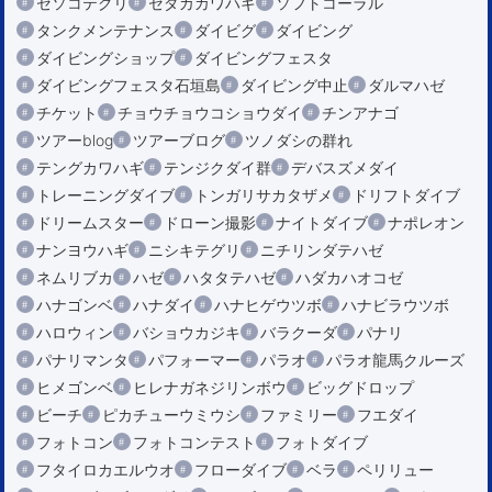
セソコテグリ
セダカカワハギ
ソフトコーラル
タンクメンテナンス
ダイビグ
ダイビング
ダイビングショップ
ダイビングフェスタ
ダイビングフェスタ石垣島
ダイビング中止
ダルマハゼ
チケット
チョウチョウコショウダイ
チンアナゴ
ツアーblog
ツアーブログ
ツノダシの群れ
テングカワハギ
テンジクダイ群
デバスズメダイ
トレーニングダイブ
トンガリサカタザメ
ドリフトダイブ
ドリームスター
ドローン撮影
ナイトダイブ
ナポレオン
ナンヨウハギ
ニシキテグリ
ニチリンダテハゼ
ネムリブカ
ハゼ
ハタタテハゼ
ハダカハオコゼ
ハナゴンベ
ハナダイ
ハナヒゲウツボ
ハナビラウツボ
ハロウィン
バショウカジキ
バラクーダ
パナリ
パナリマンタ
パフォーマー
パラオ
パラオ龍馬クルーズ
ヒメゴンベ
ヒレナガネジリンボウ
ビッグドロップ
ビーチ
ピカチューウミウシ
ファミリー
フエダイ
フォトコン
フォトコンテスト
フォトダイブ
フタイロカエルウオ
フローダイブ
ベラ
ペリリュー