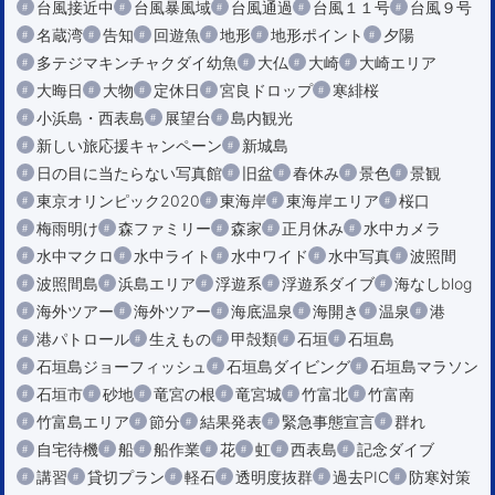
台風接近中
台風暴風域
台風通過
台風１１号
台風９号
名蔵湾
告知
回遊魚
地形
地形ポイント
夕陽
多テジマキンチャクダイ幼魚
大仏
大崎
大崎エリア
大晦日
大物
定休日
宮良ドロップ
寒緋桜
小浜島・西表島
展望台
島内観光
新しい旅応援キャンペーン
新城島
日の目に当たらない写真館
旧盆
春休み
景色
景観
東京オリンピック2020
東海岸
東海岸エリア
桜口
梅雨明け
森ファミリー
森家
正月休み
水中カメラ
水中マクロ
水中ライト
水中ワイド
水中写真
波照間
波照間島
浜島エリア
浮遊系
浮遊系ダイブ
海なしblog
海外ツアー
海外ツアー
海底温泉
海開き
温泉
港
港パトロール
生えもの
甲殻類
石垣
石垣島
石垣島ジョーフィッシュ
石垣島ダイビング
石垣島マラソン
石垣市
砂地
竜宮の根
竜宮城
竹富北
竹富南
竹富島エリア
節分
結果発表
緊急事態宣言
群れ
自宅待機
船
船作業
花
虹
西表島
記念ダイブ
講習
貸切プラン
軽石
透明度抜群
過去PIC
防寒対策