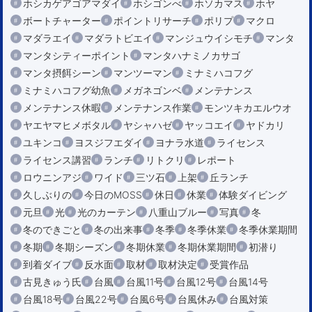
ホシカゲアゴアマダイ
ホシゴンべ
ホソカマス
ホヤ
ボートチャーター
ポイントリサーチ
ポリプ
マクロ
マダラエイ
マダラトビエイ
マンジュウイシモチ
マンタ
マンタシティーポイント
マンタハナミノカサゴ
マンタ摂餌シーン
マンツーマン
ミナミハコフグ
ミナミハコフグ幼魚
メガネゴンベ
メンテナンス
メンテナンス休暇
メンテナンス作業
モンツキカエルウオ
ヤエヤマヒメボタル
ヤシャハゼ
ヤッコエイ
ヤドカリ
ユキンコ
ヨスジフエダイ
ヨナラ水道
ライセンス
ライセンス講習
ランチ
リトクリ
レポート
ロウニンアジ
ワイド
三ツ石
上架
丘ランチ
久しぶりの
今日のMOSS
休日
休業
体験ダイビング
元旦
光
光のカーテン
八重山ブルー
写真
冬
冬のできごと
冬の出来事
冬季
冬季休業
冬季休業期間
冬期
冬期シーズン
冬期休業
冬期休業期間
初潜り
到着ダイブ
反水面
取材
取材決定
受賞作品
古見きゅう氏
台風
台風11号
台風12号
台風14号
台風18号
台風22号
台風6号
台風休み
台風対策