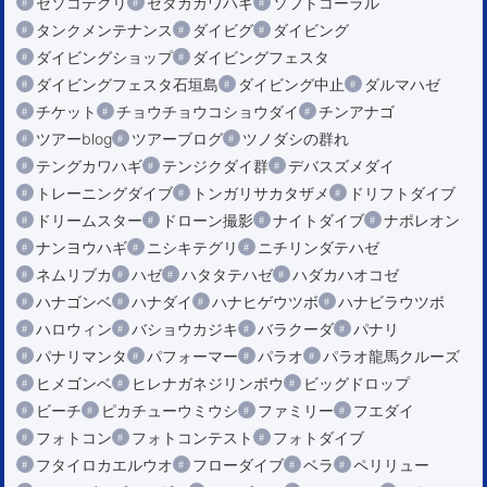
セソコテグリ
セダカカワハギ
ソフトコーラル
タンクメンテナンス
ダイビグ
ダイビング
ダイビングショップ
ダイビングフェスタ
ダイビングフェスタ石垣島
ダイビング中止
ダルマハゼ
チケット
チョウチョウコショウダイ
チンアナゴ
ツアーblog
ツアーブログ
ツノダシの群れ
テングカワハギ
テンジクダイ群
デバスズメダイ
トレーニングダイブ
トンガリサカタザメ
ドリフトダイブ
ドリームスター
ドローン撮影
ナイトダイブ
ナポレオン
ナンヨウハギ
ニシキテグリ
ニチリンダテハゼ
ネムリブカ
ハゼ
ハタタテハゼ
ハダカハオコゼ
ハナゴンベ
ハナダイ
ハナヒゲウツボ
ハナビラウツボ
ハロウィン
バショウカジキ
バラクーダ
パナリ
パナリマンタ
パフォーマー
パラオ
パラオ龍馬クルーズ
ヒメゴンベ
ヒレナガネジリンボウ
ビッグドロップ
ビーチ
ピカチューウミウシ
ファミリー
フエダイ
フォトコン
フォトコンテスト
フォトダイブ
フタイロカエルウオ
フローダイブ
ベラ
ペリリュー