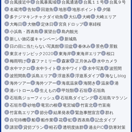
台風接近中
台風暴風域
台風通過
台風１１号
台風９号
名蔵湾
告知
回遊魚
地形
地形ポイント
夕陽
多テジマキンチャクダイ幼魚
大仏
大崎
大崎エリア
大晦日
大物
定休日
宮良ドロップ
寒緋桜
小浜島・西表島
展望台
島内観光
新しい旅応援キャンペーン
新城島
日の目に当たらない写真館
旧盆
春休み
景色
景観
東京オリンピック2020
東海岸
東海岸エリア
桜口
梅雨明け
森ファミリー
森家
正月休み
水中カメラ
水中マクロ
水中ライト
水中ワイド
水中写真
波照間
波照間島
浜島エリア
浮遊系
浮遊系ダイブ
海なしblog
海外ツアー
海外ツアー
海底温泉
海開き
温泉
港
港パトロール
生えもの
甲殻類
石垣
石垣島
石垣島ジョーフィッシュ
石垣島ダイビング
石垣島マラソン
石垣市
砂地
竜宮の根
竜宮城
竹富北
竹富南
竹富島エリア
節分
結果発表
緊急事態宣言
群れ
自宅待機
船
船作業
花
虹
西表島
記念ダイブ
講習
貸切プラン
軽石
透明度抜群
過去PIC
防寒対策