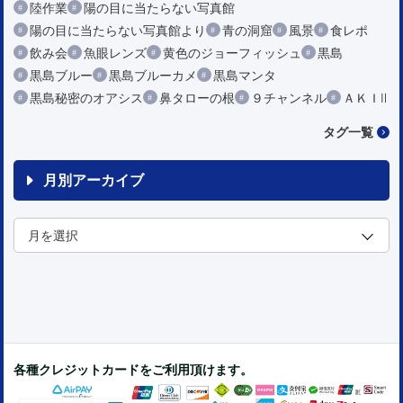
陸作業
陽の目に当たらない写真館
陽の目に当たらない写真館より
青の洞窟
風景
食レポ
飲み会
魚眼レンズ
黄色のジョーフィッシュ
黒島
黒島ブルー
黒島ブルーカメ
黒島マンタ
黒島秘密のオアシス
鼻タローの根
９チャンネル
ＡＫＩⅡ
タグ一覧
月別アーカイブ
各種クレジットカードをご利用頂けます。