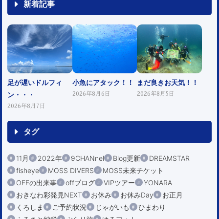
新着記事
足が遅いドルフィ
小魚にアタック！！
まだ良きお天気！！
ン・・・
2026年8月6日
2026年8月5日
2026年8月7日
タグ
11月
2022年
9CHANnel
Blog更新
DREAMSTAR
fisheye
MOSS DIVERS
MOSS未来チケット
OFFの出来事
offブログ
VIPツアー
YONARA
おきなわ彩発見NEXT
お休み
お休みDay
お正月
くろしま
ご予約状況
じゃがいも
ひまわり