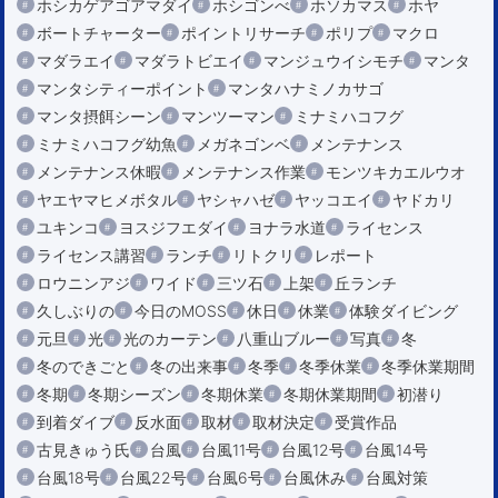
ホシカゲアゴアマダイ
ホシゴンべ
ホソカマス
ホヤ
ボートチャーター
ポイントリサーチ
ポリプ
マクロ
マダラエイ
マダラトビエイ
マンジュウイシモチ
マンタ
マンタシティーポイント
マンタハナミノカサゴ
マンタ摂餌シーン
マンツーマン
ミナミハコフグ
ミナミハコフグ幼魚
メガネゴンベ
メンテナンス
メンテナンス休暇
メンテナンス作業
モンツキカエルウオ
ヤエヤマヒメボタル
ヤシャハゼ
ヤッコエイ
ヤドカリ
ユキンコ
ヨスジフエダイ
ヨナラ水道
ライセンス
ライセンス講習
ランチ
リトクリ
レポート
ロウニンアジ
ワイド
三ツ石
上架
丘ランチ
久しぶりの
今日のMOSS
休日
休業
体験ダイビング
元旦
光
光のカーテン
八重山ブルー
写真
冬
冬のできごと
冬の出来事
冬季
冬季休業
冬季休業期間
冬期
冬期シーズン
冬期休業
冬期休業期間
初潜り
到着ダイブ
反水面
取材
取材決定
受賞作品
古見きゅう氏
台風
台風11号
台風12号
台風14号
台風18号
台風22号
台風6号
台風休み
台風対策