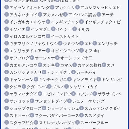
ふるさと納税
ぶらり旅
ゆるフォト
アイランドホッピング
アカククリ
アカシマシラヒゲエビ
アカネハナゴイ
アカメハゼ
アドバンス講習
アーチ
イシガキカエルウオ
イソギンチャク
イソギンチャクエビ
イソバナ
イソマグロ
イベント
イルカ
イロカエルアンコウ
イーストサイド
ウデフリツノザヤウミウシ
ウミウシ
エビ
エンリッチ
エンリッチドエアー
オビイシヨウジ
オフblog
オフブログ
オーシャナ
オーシャンズ十二
カエルアンコウ
カジキ
カマス
カマスの群れ
カメ
カンザシヤドカリ
カンヒザクラ
カーチバイ
キャンペーン
キンチャクガニ
キンメモドキ
ギンガハゼ
クジラ
クダゴンベ
グルメ
ケヤリ・ゴカイ
ケラマハナダイ
コビレゴンドウ
コブシメ
サラサゴンベ
サンセット
サンセットダイブ
シュノーケリング
ショップクローズ
ジョーフィッシュ
スカシテンジクダイ
スキューバ
スクーバダイバーコース
スズメダイ
スタッフ紹介
スミレナガハナダイ
スーパーブルー