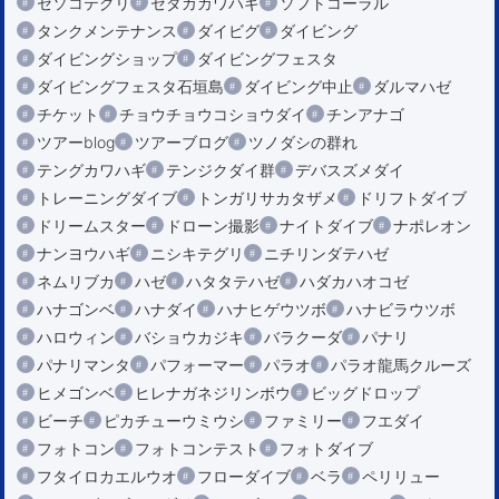
セソコテグリ
セダカカワハギ
ソフトコーラル
タンクメンテナンス
ダイビグ
ダイビング
ダイビングショップ
ダイビングフェスタ
ダイビングフェスタ石垣島
ダイビング中止
ダルマハゼ
チケット
チョウチョウコショウダイ
チンアナゴ
ツアーblog
ツアーブログ
ツノダシの群れ
テングカワハギ
テンジクダイ群
デバスズメダイ
トレーニングダイブ
トンガリサカタザメ
ドリフトダイブ
ドリームスター
ドローン撮影
ナイトダイブ
ナポレオン
ナンヨウハギ
ニシキテグリ
ニチリンダテハゼ
ネムリブカ
ハゼ
ハタタテハゼ
ハダカハオコゼ
ハナゴンベ
ハナダイ
ハナヒゲウツボ
ハナビラウツボ
ハロウィン
バショウカジキ
バラクーダ
パナリ
パナリマンタ
パフォーマー
パラオ
パラオ龍馬クルーズ
ヒメゴンベ
ヒレナガネジリンボウ
ビッグドロップ
ビーチ
ピカチューウミウシ
ファミリー
フエダイ
フォトコン
フォトコンテスト
フォトダイブ
フタイロカエルウオ
フローダイブ
ベラ
ペリリュー