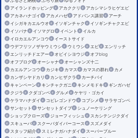
ふるさと納税
ぶらり旅
ゆるフォト
アイランドホッピング
アカククリ
アカシマシラヒゲエビ
アカネハナゴイ
アカメハゼ
アドバンス講習
アーチ
イシガキカエルウオ
イソギンチャク
イソギンチャクエビ
イソバナ
イソマグロ
イベント
イルカ
イロカエルアンコウ
イーストサイド
ウデフリツノザヤウミウシ
ウミウシ
エビ
エンリッチ
エンリッチドエアー
オビイシヨウジ
オフblog
オフブログ
オーシャナ
オーシャンズ十二
カエルアンコウ
カジキ
カマス
カマスの群れ
カメ
カンザシヤドカリ
カンヒザクラ
カーチバイ
キャンペーン
キンチャクガニ
キンメモドキ
ギンガハゼ
クジラ
クダゴンベ
グルメ
ケヤリ・ゴカイ
ケラマハナダイ
コビレゴンドウ
コブシメ
サラサゴンベ
サンセット
サンセットダイブ
シュノーケリング
ショップクローズ
ジョーフィッシュ
スカシテンジクダイ
スキューバ
スクーバダイバーコース
スズメダイ
スタッフ紹介
スミレナガハナダイ
スーパーブルー