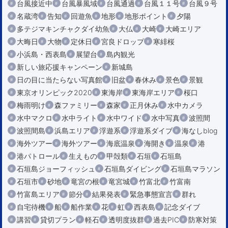
台風接近中
台風暴風域
台風通過
台風１１号
台風９号
名蔵湾
告知
回遊魚
地形
地形ポイント
夕陽
多テジマキンチャクダイ幼魚
大仏
大崎
大崎エリア
大晦日
大物
定休日
宮良ドロップ
寒緋桜
小浜島・西表島
展望台
島内観光
新しい旅応援キャンペーン
新城島
日の目に当たらない写真館
旧盆
春休み
景色
景観
東京オリンピック2020
東海岸
東海岸エリア
桜口
梅雨明け
森ファミリー
森家
正月休み
水中カメラ
水中マクロ
水中ライト
水中ワイド
水中写真
波照間
波照間島
浜島エリア
浮遊系
浮遊系ダイブ
海なしblog
海外ツアー
海外ツアー
海底温泉
海開き
温泉
港
港パトロール
生えもの
甲殻類
石垣
石垣島
石垣島ジョーフィッシュ
石垣島ダイビング
石垣島マラソン
石垣市
砂地
竜宮の根
竜宮城
竹富北
竹富南
竹富島エリア
節分
結果発表
緊急事態宣言
群れ
自宅待機
船
船作業
花
虹
西表島
記念ダイブ
講習
貸切プラン
軽石
透明度抜群
過去PIC
防寒対策