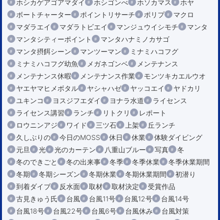
ホシカゲアゴアマダイ
ホシゴンべ
ホソカマス
ホヤ
ボートチャーター
ポイントリサーチ
ポリプ
マクロ
マダラエイ
マダラトビエイ
マンジュウイシモチ
マンタ
マンタシティーポイント
マンタハナミノカサゴ
マンタ摂餌シーン
マンツーマン
ミナミハコフグ
ミナミハコフグ幼魚
メガネゴンベ
メンテナンス
メンテナンス休暇
メンテナンス作業
モンツキカエルウオ
ヤエヤマヒメボタル
ヤシャハゼ
ヤッコエイ
ヤドカリ
ユキンコ
ヨスジフエダイ
ヨナラ水道
ライセンス
ライセンス講習
ランチ
リトクリ
レポート
ロウニンアジ
ワイド
三ツ石
上架
丘ランチ
久しぶりの
今日のMOSS
休日
休業
体験ダイビング
元旦
光
光のカーテン
八重山ブルー
写真
冬
冬のできごと
冬の出来事
冬季
冬季休業
冬季休業期間
冬期
冬期シーズン
冬期休業
冬期休業期間
初潜り
到着ダイブ
反水面
取材
取材決定
受賞作品
古見きゅう氏
台風
台風11号
台風12号
台風14号
台風18号
台風22号
台風6号
台風休み
台風対策