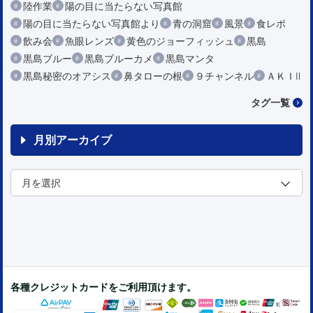
陸作業
陽の目に当たらない写真館
陽の目に当たらない写真館より
青の洞窟
風景
食レポ
飲み会
魚眼レンズ
黄色のジョーフィッシュ
黒島
黒島ブルー
黒島ブルーカメ
黒島マンタ
黒島秘密のオアシス
鼻タローの根
９チャンネル
ＡＫＩⅡ
タグ一覧
月別アーカイブ
各種クレジットカードをご利用頂けます。