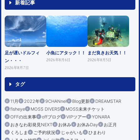
新着記事
足が遅いドルフィ
小魚にアタック！！
まだ良きお天気！！
ン・・・
2026年8月6日
2026年8月5日
2026年8月7日
タグ
11月
2022年
9CHANnel
Blog更新
DREAMSTAR
fisheye
MOSS DIVERS
MOSS未来チケット
OFFの出来事
offブログ
VIPツアー
YONARA
おきなわ彩発見NEXT
お休み
お休みDay
お正月
くろしま
ご予約状況
じゃがいも
ひまわり