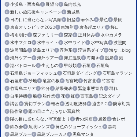
小浜島・西表島
展望台
島内観光
新しい旅応援キャンペーン
新城島
日の目に当たらない写真館
旧盆
春休み
景色
景観
東京オリンピック2020
東海岸
東海岸エリア
桜口
梅雨明け
森ファミリー
森家
正月休み
水中カメラ
水中マクロ
水中ライト
水中ワイド
水中写真
波照間
波照間島
浜島エリア
浮遊系
浮遊系ダイブ
海なしblog
海外ツアー
海外ツアー
海底温泉
海開き
温泉
港
港パトロール
生えもの
甲殻類
石垣
石垣島
石垣島ジョーフィッシュ
石垣島ダイビング
石垣島マラソン
石垣市
砂地
竜宮の根
竜宮城
竹富北
竹富南
竹富島エリア
節分
結果発表
緊急事態宣言
群れ
自宅待機
船
船作業
花
虹
西表島
記念ダイブ
講習
貸切プラン
軽石
透明度抜群
過去PIC
防寒対策
陸作業
陽の目に当たらない写真館
陽の目に当たらない写真館より
青の洞窟
風景
食レポ
飲み会
魚眼レンズ
黄色のジョーフィッシュ
黒島
黒島ブルー
黒島ブルーカメ
黒島マンタ