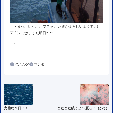
・・まっ、いっか。 ププッ。 お後がよろしいようで。( ´
▽ ` )ﾉ では、また明日〜〜
]]>
YONARA
マンタ
完璧な１日！！
まだまだ続くよ〜夏っ！（≧∇≦）