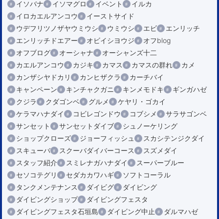
イソバナ
イソマグロ
イベント
イルカ
イロカエルアンコウ
イーストサイド
ウデフリツノザヤウミウシ
ウミウシ
エビ
エンリッチ
エンリッチドエアー
オビイシヨウジ
オフblog
オフブログ
オーシャナ
オーシャンズ十二
カエルアンコウ
カジキ
カマス
カマスの群れ
カメ
カンザシヤドカリ
カンヒザクラ
カーチバイ
キャンペーン
キンチャクガニ
キンメモドキ
ギンガハゼ
クジラ
クダゴンベ
グルメ
ケヤリ・ゴカイ
ケラマハナダイ
コビレゴンドウ
コブシメ
サラサゴンベ
サンセット
サンセットダイブ
シュノーケリング
ショップクローズ
ジョーフィッシュ
スカシテンジクダイ
スキューバ
スクーバダイバーコース
スズメダイ
スタッフ紹介
スミレナガハナダイ
スーパーブルー
セソコテグリ
セダカカワハギ
ソフトコーラル
タンクメンテナンス
ダイビグ
ダイビング
ダイビングショップ
ダイビングフェスタ
ダイビングフェスタ石垣島
ダイビング中止
ダルマハゼ