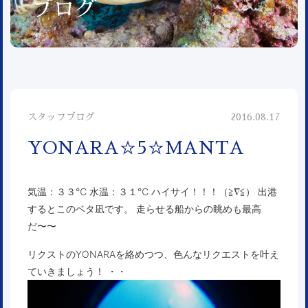
ブログ
スタッフブログ
2016.08.17
YONARA☆5☆MANTA
気温：３３℃ 水温：３１℃ ハイサイ！！！（≧∇≦） 出港
するとこのベタ凪です。 走らせる船からの眺めも最高
だ〜〜
リクストのYONARAを絡めつつ、色んなリクエストを叶え
ていきましょう！ ・・