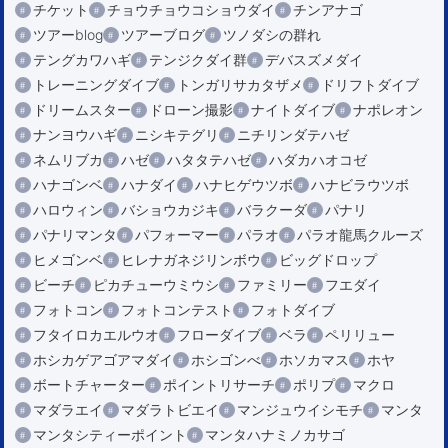
チケット
チョウチョウコショウダイ
チンアナゴ
ツアーblog
ツアーブログ
ツノダシの群れ
テングカワハギ
テンジクダイ群
デバスズメダイ
トレーニングダイブ
トンガリサカタザメ
ドリフトダイブ
ドリームスター
ドローン撮影
ナイトダイブ
ナポレオン
ナンヨウハギ
ニシキテグリ
ニチリンダテハゼ
ネムリブカ
ハゼ
ハタタテハゼ
ハダカハオコゼ
ハナゴンベ
ハナダイ
ハナヒゲウツボ
ハナビラウツボ
ハロウィン
バショウカジキ
バラクーダ
パナリ
パナリマンタ
パフォーマー
パラオ
パラオ龍馬クルーズ
ヒメゴンベ
ヒレナガネジリンボウ
ビッグドロップ
ビーチ
ピカチューウミウシ
ファミリー
フエダイ
フォトコン
フォトコンテスト
フォトダイブ
フタイロカエルウオ
フローダイブ
ベラ
ペリリュー
ホシカゲアゴアマダイ
ホシゴンべ
ホソカマス
ホヤ
ボートチャーター
ポイントリサーチ
ポリプ
マクロ
マダラエイ
マダラトビエイ
マンジュウイシモチ
マンタ
マンタシティーポイント
マンタハナミノカサゴ