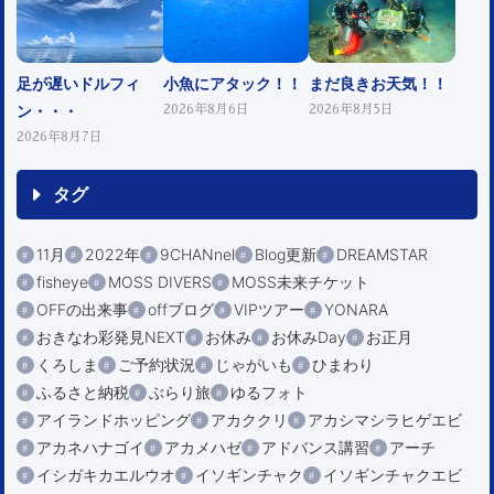
足が遅いドルフィ
小魚にアタック！！
まだ良きお天気！！
ン・・・
2026年8月6日
2026年8月5日
2026年8月7日
タグ
11月
2022年
9CHANnel
Blog更新
DREAMSTAR
fisheye
MOSS DIVERS
MOSS未来チケット
OFFの出来事
offブログ
VIPツアー
YONARA
おきなわ彩発見NEXT
お休み
お休みDay
お正月
くろしま
ご予約状況
じゃがいも
ひまわり
ふるさと納税
ぶらり旅
ゆるフォト
アイランドホッピング
アカククリ
アカシマシラヒゲエビ
アカネハナゴイ
アカメハゼ
アドバンス講習
アーチ
イシガキカエルウオ
イソギンチャク
イソギンチャクエビ