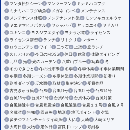
マンタ摂餌シーン
マンツーマン
ミナミハコフグ
ミナミハコフグ幼魚
メガネゴンベ
メンテナンス
メンテナンス休暇
メンテナンス作業
モンツキカエルウオ
ヤエヤマヒメボタル
ヤシャハゼ
ヤッコエイ
ヤドカリ
ユキンコ
ヨスジフエダイ
ヨナラ水道
ライセンス
ライセンス講習
ランチ
リトクリ
レポート
ロウニンアジ
ワイド
三ツ石
上架
丘ランチ
久しぶりの
今日のMOSS
休日
休業
体験ダイビング
元旦
光
光のカーテン
八重山ブルー
写真
冬
冬のできごと
冬の出来事
冬季
冬季休業
冬季休業期間
冬期
冬期シーズン
冬期休業
冬期休業期間
初潜り
到着ダイブ
反水面
取材
取材決定
受賞作品
古見きゅう氏
台風
台風11号
台風12号
台風14号
台風18号
台風22号
台風6号
台風休み
台風対策
台風接近中
台風暴風域
台風通過
台風１１号
台風９号
名蔵湾
告知
回遊魚
地形
地形ポイント
夕陽
多テジマキンチャクダイ幼魚
大仏
大崎
大崎エリア
大晦日
大物
定休日
宮良ドロップ
寒緋桜