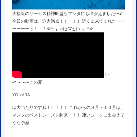
大接近のサービス精神旺盛なマンタにも出会えました〜♪
今日の動画は、迫力満点！！！！！ 近くに来てくれたーー
ーーーーっ！！！☆*:.｡. o(≧▽≦)o .｡.:*☆
い
や〜〜〜この夏
YONARA
は大当たりですね！！！！！ これからの９月・１０月は、
マンタのベストシーズン到来！！！ 凄いシーンに出会えそ
うな予感