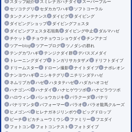
スタッフ紹介
スミレナガハナダイ
スーパーブルー
セソコテグリ
セダカカワハギ
ソフトコーラル
タンクメンテナンス
ダイビグ
ダイビング
ダイビングショップ
ダイビングフェスタ
ダイビングフェスタ石垣島
ダイビング中止
ダルマハゼ
チケット
チョウチョウコショウダイ
チンアナゴ
ツアーblog
ツアーブログ
ツノダシの群れ
テングカワハギ
テンジクダイ群
デバスズメダイ
トレーニングダイブ
トンガリサカタザメ
ドリフトダイブ
ドリームスター
ドローン撮影
ナイトダイブ
ナポレオン
ナンヨウハギ
ニシキテグリ
ニチリンダテハゼ
ネムリブカ
ハゼ
ハタタテハゼ
ハダカハオコゼ
ハナゴンベ
ハナダイ
ハナヒゲウツボ
ハナビラウツボ
ハロウィン
バショウカジキ
バラクーダ
パナリ
パナリマンタ
パフォーマー
パラオ
パラオ龍馬クルーズ
ヒメゴンベ
ヒレナガネジリンボウ
ビッグドロップ
ビーチ
ピカチューウミウシ
ファミリー
フエダイ
フォトコン
フォトコンテスト
フォトダイブ