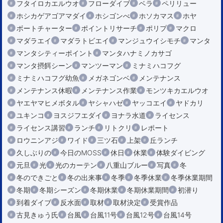
フタイロカエルウオ
フローダイブ
ベラ
ペリリュー
ホシカゲアゴアマダイ
ホシゴンべ
ホソカマス
ホヤ
ボートチャーター
ポイントリサーチ
ポリプ
マクロ
マダラエイ
マダラトビエイ
マンジュウイシモチ
マンタ
マンタシティーポイント
マンタハナミノカサゴ
マンタ摂餌シーン
マンツーマン
ミナミハコフグ
ミナミハコフグ幼魚
メガネゴンベ
メンテナンス
メンテナンス休暇
メンテナンス作業
モンツキカエルウオ
ヤエヤマヒメボタル
ヤシャハゼ
ヤッコエイ
ヤドカリ
ユキンコ
ヨスジフエダイ
ヨナラ水道
ライセンス
ライセンス講習
ランチ
リトクリ
レポート
ロウニンアジ
ワイド
三ツ石
上架
丘ランチ
久しぶりの
今日のMOSS
休日
休業
体験ダイビング
元旦
光
光のカーテン
八重山ブルー
写真
冬
冬のできごと
冬の出来事
冬季
冬季休業
冬季休業期間
冬期
冬期シーズン
冬期休業
冬期休業期間
初潜り
到着ダイブ
反水面
取材
取材決定
受賞作品
古見きゅう氏
台風
台風11号
台風12号
台風14号