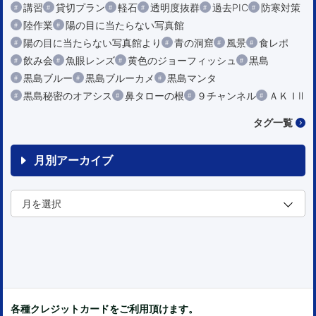
講習
貸切プラン
軽石
透明度抜群
過去PIC
防寒対策
陸作業
陽の目に当たらない写真館
陽の目に当たらない写真館より
青の洞窟
風景
食レポ
飲み会
魚眼レンズ
黄色のジョーフィッシュ
黒島
黒島ブルー
黒島ブルーカメ
黒島マンタ
黒島秘密のオアシス
鼻タローの根
９チャンネル
ＡＫＩⅡ
タグ一覧
月別アーカイブ
各種クレジットカードをご利用頂けます。