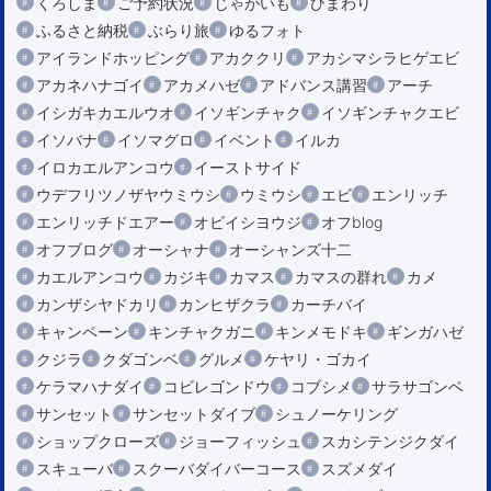
くろしま
ご予約状況
じゃがいも
ひまわり
ふるさと納税
ぶらり旅
ゆるフォト
アイランドホッピング
アカククリ
アカシマシラヒゲエビ
アカネハナゴイ
アカメハゼ
アドバンス講習
アーチ
イシガキカエルウオ
イソギンチャク
イソギンチャクエビ
イソバナ
イソマグロ
イベント
イルカ
イロカエルアンコウ
イーストサイド
ウデフリツノザヤウミウシ
ウミウシ
エビ
エンリッチ
エンリッチドエアー
オビイシヨウジ
オフblog
オフブログ
オーシャナ
オーシャンズ十二
カエルアンコウ
カジキ
カマス
カマスの群れ
カメ
カンザシヤドカリ
カンヒザクラ
カーチバイ
キャンペーン
キンチャクガニ
キンメモドキ
ギンガハゼ
クジラ
クダゴンベ
グルメ
ケヤリ・ゴカイ
ケラマハナダイ
コビレゴンドウ
コブシメ
サラサゴンベ
サンセット
サンセットダイブ
シュノーケリング
ショップクローズ
ジョーフィッシュ
スカシテンジクダイ
スキューバ
スクーバダイバーコース
スズメダイ