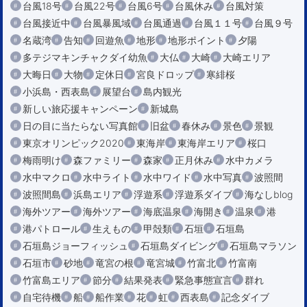
台風18号
台風22号
台風6号
台風休み
台風対策
台風接近中
台風暴風域
台風通過
台風１１号
台風９号
名蔵湾
告知
回遊魚
地形
地形ポイント
夕陽
多テジマキンチャクダイ幼魚
大仏
大崎
大崎エリア
大晦日
大物
定休日
宮良ドロップ
寒緋桜
小浜島・西表島
展望台
島内観光
新しい旅応援キャンペーン
新城島
日の目に当たらない写真館
旧盆
春休み
景色
景観
東京オリンピック2020
東海岸
東海岸エリア
桜口
梅雨明け
森ファミリー
森家
正月休み
水中カメラ
水中マクロ
水中ライト
水中ワイド
水中写真
波照間
波照間島
浜島エリア
浮遊系
浮遊系ダイブ
海なしblog
海外ツアー
海外ツアー
海底温泉
海開き
温泉
港
港パトロール
生えもの
甲殻類
石垣
石垣島
石垣島ジョーフィッシュ
石垣島ダイビング
石垣島マラソン
石垣市
砂地
竜宮の根
竜宮城
竹富北
竹富南
竹富島エリア
節分
結果発表
緊急事態宣言
群れ
自宅待機
船
船作業
花
虹
西表島
記念ダイブ