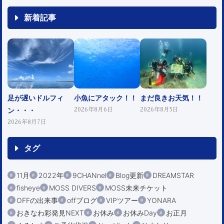
新着記事
足が遅いドルフィ
小魚にアタック！！
まだ良きお天気！！
ン・・・
2026年8月6日
2026年8月5日
2026年8月7日
タグ
11月
2022年
9CHANnel
Blog更新
DREAMSTAR
fisheye
MOSS DIVERS
MOSS未来チケット
OFFの出来事
offブログ
VIPツアー
YONARA
おきなわ彩発見NEXT
お休み
お休みDay
お正月