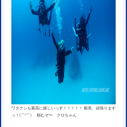
ワタクシも最高に嬉しいっす！！！！！ 船長、頑張ります
っ！(￣^￣)ゞ 頼むぞ〜 クロちゃん