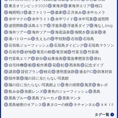
東京オリンピック2020
東海岸
東海岸エリア
桜口
梅雨明け
森ファミリー
森家
正月休み
水中カメラ
水中マクロ
水中ライト
水中ワイド
水中写真
波照間
波照間島
浜島エリア
浮遊系
浮遊系ダイブ
海なしblog
海外ツアー
海外ツアー
海底温泉
海開き
温泉
港
港パトロール
生えもの
甲殻類
石垣
石垣島
石垣島ジョーフィッシュ
石垣島ダイビング
石垣島マラソン
石垣市
砂地
竜宮の根
竜宮城
竹富北
竹富南
竹富島エリア
節分
結果発表
緊急事態宣言
群れ
自宅待機
船
船作業
花
虹
西表島
記念ダイブ
講習
貸切プラン
軽石
透明度抜群
過去PIC
防寒対策
陸作業
陽の目に当たらない写真館
陽の目に当たらない写真館より
青の洞窟
風景
食レポ
飲み会
魚眼レンズ
黄色のジョーフィッシュ
黒島
黒島ブルー
黒島ブルーカメ
黒島マンタ
黒島秘密のオアシス
鼻タローの根
９チャンネル
ＡＫＩⅡ
タグ一覧