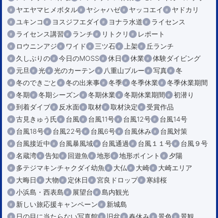
ヤエヤマヒメボタル
ヤシャハゼ
ヤッコエイ
ヤドカリ
ユキンコ
ヨスジフエダイ
ヨナラ水道
ライセンス
ライセンス講習
ランチ
リトクリ
レポート
ロウニンアジ
ワイド
三ツ石
上架
丘ランチ
久しぶりの
今日のMOSS
休日
休業
体験ダイビング
元旦
光
光のカーテン
八重山ブルー
写真
冬
冬のできごと
冬の出来事
冬季
冬季休業
冬季休業期間
冬期
冬期シーズン
冬期休業
冬期休業期間
初潜り
到着ダイブ
反水面
取材
取材決定
受賞作品
古見きゅう氏
台風
台風11号
台風12号
台風14号
台風18号
台風22号
台風6号
台風休み
台風対策
台風接近中
台風暴風域
台風通過
台風１１号
台風９号
名蔵湾
告知
回遊魚
地形
地形ポイント
夕陽
多テジマキンチャクダイ幼魚
大仏
大崎
大崎エリア
大晦日
大物
定休日
宮良ドロップ
寒緋桜
小浜島・西表島
展望台
島内観光
新しい旅応援キャンペーン
新城島
日の目に当たらない写真館
旧盆
春休み
景色
景観