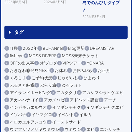
島でのんびりダイブ
2026年8月6日
2026年8月5日
♪
2026年8月4日
タグ
11月
2022年
9CHANnel
Blog更新
DREAMSTAR
fisheye
MOSS DIVERS
MOSS未来チケット
OFFの出来事
offブログ
VIPツアー
YONARA
おきなわ彩発見NEXT
お休み
お休みDay
お正月
くろしま
ご予約状況
じゃがいも
ひまわり
ふるさと納税
ぶらり旅
ゆるフォト
アイランドホッピング
アカククリ
アカシマシラヒゲエビ
アカネハナゴイ
アカメハゼ
アドバンス講習
アーチ
イシガキカエルウオ
イソギンチャク
イソギンチャクエビ
イソバナ
イソマグロ
イベント
イルカ
イロカエルアンコウ
イーストサイド
ウデフリツノザヤウミウシ
ウミウシ
エビ
エンリッチ