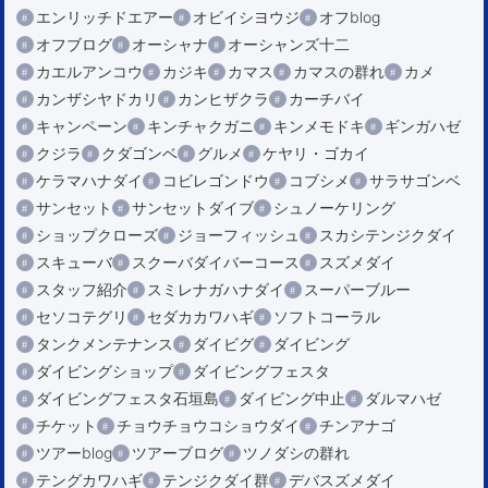
エンリッチドエアー
オビイシヨウジ
オフblog
オフブログ
オーシャナ
オーシャンズ十二
カエルアンコウ
カジキ
カマス
カマスの群れ
カメ
カンザシヤドカリ
カンヒザクラ
カーチバイ
キャンペーン
キンチャクガニ
キンメモドキ
ギンガハゼ
クジラ
クダゴンベ
グルメ
ケヤリ・ゴカイ
ケラマハナダイ
コビレゴンドウ
コブシメ
サラサゴンベ
サンセット
サンセットダイブ
シュノーケリング
ショップクローズ
ジョーフィッシュ
スカシテンジクダイ
スキューバ
スクーバダイバーコース
スズメダイ
スタッフ紹介
スミレナガハナダイ
スーパーブルー
セソコテグリ
セダカカワハギ
ソフトコーラル
タンクメンテナンス
ダイビグ
ダイビング
ダイビングショップ
ダイビングフェスタ
ダイビングフェスタ石垣島
ダイビング中止
ダルマハゼ
チケット
チョウチョウコショウダイ
チンアナゴ
ツアーblog
ツアーブログ
ツノダシの群れ
テングカワハギ
テンジクダイ群
デバスズメダイ