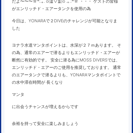
だよ〜〜〜☆*:.｡. o(≧▽≦)o .｡.:*☆ ・・・ ゲストの皆様
がエンリッチド・エアータンクを使用の為
今日は、YONARAで２DIVEのチャレンジが可能となりま
した
ヨナラ水道マンタポイントは、水深が２７ｍあります。 そ
の為、通常のエアーで潜るよりもエンリッチド・エアーが
断然に有効的です。 安全に潜る為にMOSS DIVERSでは、
エンリッチド・エアーのご使用を推奨しております。 通常
のエアータンクで潜るよりも、YONARAマンタポイントで
の水中滞在時間が 長くなり
マンタ
に出会うチャンスが増えるからです
余裕を持って安全に楽しみましょう