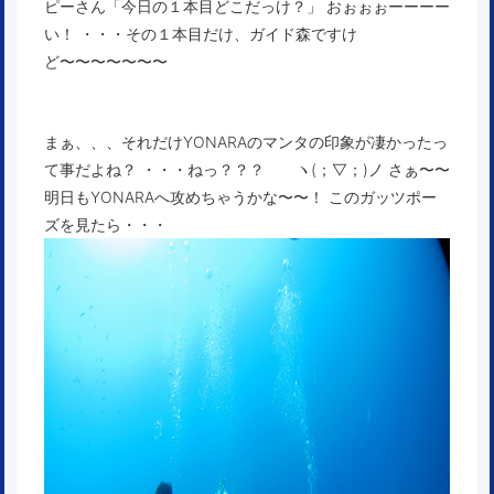
ピーさん「今日の１本目どこだっけ？」 おぉぉぉーーーー
い！ ・・・その１本目だけ、ガイド森ですけ
ど〜〜〜〜〜〜〜
まぁ、、、それだけYONARAのマンタの印象が凄かったっ
て事だよね？ ・・・ねっ？？？ ヽ(；▽；)ノ さぁ〜〜
明日もYONARAへ攻めちゃうかな〜〜！ このガッツポー
ズを見たら・・・