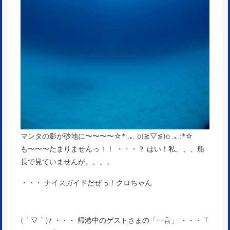
マンタの影が砂地に〜〜〜〜☆*:.｡. o(≧▽≦)o .｡.:*☆
も〜〜〜たまりませんっ！！ ・・・？ はい！私、、、船
長で見ていませんが。。。。
・・・ ナイスガイドだぜっ！クロちゃん
( ´ ▽ ` )ﾉ ・・・ 帰港中のゲストさまの「一言」 ・・・ T