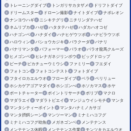
トレーニングダイブ
トンガリサカタザメ
ドリフトダイブ
ドリームスター
ドローン撮影
ナイトダイブ
ナポレオン
ナンヨウハギ
ニシキテグリ
ニチリンダテハゼ
ネムリブカ
ハゼ
ハタタテハゼ
ハダカハオコゼ
ハナゴンベ
ハナダイ
ハナヒゲウツボ
ハナビラウツボ
ハロウィン
バショウカジキ
バラクーダ
パナリ
パナリマンタ
パフォーマー
パラオ
パラオ龍馬クルーズ
ヒメゴンベ
ヒレナガネジリンボウ
ビッグドロップ
ビーチ
ピカチューウミウシ
ファミリー
フエダイ
フォトコン
フォトコンテスト
フォトダイブ
フタイロカエルウオ
フローダイブ
ベラ
ペリリュー
ホシカゲアゴアマダイ
ホシゴンべ
ホソカマス
ホヤ
ボートチャーター
ポイントリサーチ
ポリプ
マクロ
マダラエイ
マダラトビエイ
マンジュウイシモチ
マンタ
マンタシティーポイント
マンタハナミノカサゴ
マンタ摂餌シーン
マンツーマン
ミナミハコフグ
ミナミハコフグ幼魚
メガネゴンベ
メンテナンス
メンテナンス休暇
メンテナンス作業
モンツキカエルウオ