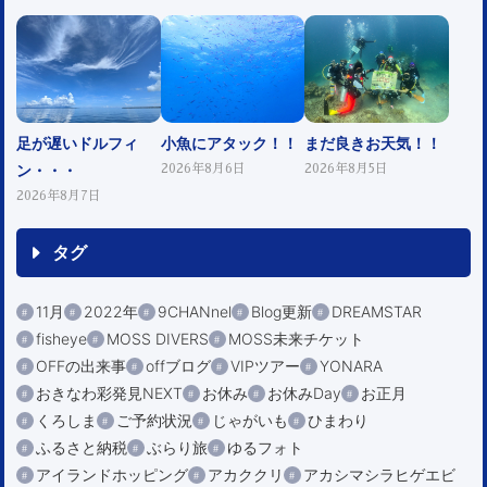
足が遅いドルフィ
小魚にアタック！！
まだ良きお天気！！
ン・・・
2026年8月6日
2026年8月5日
2026年8月7日
タグ
11月
2022年
9CHANnel
Blog更新
DREAMSTAR
fisheye
MOSS DIVERS
MOSS未来チケット
OFFの出来事
offブログ
VIPツアー
YONARA
おきなわ彩発見NEXT
お休み
お休みDay
お正月
くろしま
ご予約状況
じゃがいも
ひまわり
ふるさと納税
ぶらり旅
ゆるフォト
アイランドホッピング
アカククリ
アカシマシラヒゲエビ