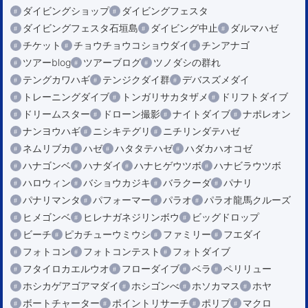
ダイビングショップ
ダイビングフェスタ
ダイビングフェスタ石垣島
ダイビング中止
ダルマハゼ
チケット
チョウチョウコショウダイ
チンアナゴ
ツアーblog
ツアーブログ
ツノダシの群れ
テングカワハギ
テンジクダイ群
デバスズメダイ
トレーニングダイブ
トンガリサカタザメ
ドリフトダイブ
ドリームスター
ドローン撮影
ナイトダイブ
ナポレオン
ナンヨウハギ
ニシキテグリ
ニチリンダテハゼ
ネムリブカ
ハゼ
ハタタテハゼ
ハダカハオコゼ
ハナゴンベ
ハナダイ
ハナヒゲウツボ
ハナビラウツボ
ハロウィン
バショウカジキ
バラクーダ
パナリ
パナリマンタ
パフォーマー
パラオ
パラオ龍馬クルーズ
ヒメゴンベ
ヒレナガネジリンボウ
ビッグドロップ
ビーチ
ピカチューウミウシ
ファミリー
フエダイ
フォトコン
フォトコンテスト
フォトダイブ
フタイロカエルウオ
フローダイブ
ベラ
ペリリュー
ホシカゲアゴアマダイ
ホシゴンべ
ホソカマス
ホヤ
ボートチャーター
ポイントリサーチ
ポリプ
マクロ