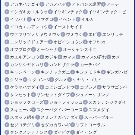
アカネハナゴイ
アカメハゼ
アドバンス講習
アーチ
イシガキカエルウオ
イソギンチャク
イソギンチャクエビ
イソバナ
イソマグロ
イベント
イルカ
イロカエルアンコウ
イーストサイド
ウデフリツノザヤウミウシ
ウミウシ
エビ
エンリッチ
エンリッチドエアー
オビイシヨウジ
オフblog
オフブログ
オーシャナ
オーシャンズ十二
カエルアンコウ
カジキ
カマス
カマスの群れ
カメ
カンザシヤドカリ
カンヒザクラ
カーチバイ
キャンペーン
キンチャクガニ
キンメモドキ
ギンガハゼ
クジラ
クダゴンベ
グルメ
ケヤリ・ゴカイ
ケラマハナダイ
コビレゴンドウ
コブシメ
サラサゴンベ
サンセット
サンセットダイブ
シュノーケリング
ショップクローズ
ジョーフィッシュ
スカシテンジクダイ
スキューバ
スクーバダイバーコース
スズメダイ
スタッフ紹介
スミレナガハナダイ
スーパーブルー
セソコテグリ
セダカカワハギ
ソフトコーラル
タンクメンテナンス
ダイビグ
ダイビング