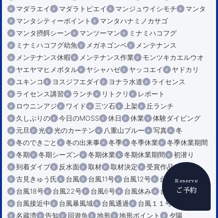
マダラエイ
マダラトビエイ
マンジュウイシモチ
マンタ
マンタシティーポイント
マンタハナミノカサゴ
マンタ摂餌シーン
マンツーマン
ミナミハコフグ
ミナミハコフグ幼魚
メガネゴンベ
メンテナンス
メンテナンス休暇
メンテナンス作業
モンツキカエルウオ
ヤエヤマヒメボタル
ヤシャハゼ
ヤッコエイ
ヤドカリ
ユキンコ
ヨスジフエダイ
ヨナラ水道
ライセンス
ライセンス講習
ランチ
リトクリ
レポート
ロウニンアジ
ワイド
三ツ石
上架
丘ランチ
久しぶりの
今日のMOSS
休日
休業
体験ダイビング
元旦
光
光のカーテン
八重山ブルー
写真
冬
冬のできごと
冬の出来事
冬季
冬季休業
冬季休業期間
冬期
冬期シーズン
冬期休業
冬期休業期間
初潜り
到着ダイブ
反水面
取材
取材決定
受賞作品
古見きゅう氏
台風
台風11号
台風12号
台風14号
Reserve
ご予約
台風18号
台風22号
台風6号
台風休み
台風対策
台風接近中
台風暴風域
台風通過
台風１１号
台風９号
名蔵湾
告知
回遊魚
地形
地形ポイント
夕陽