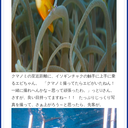
クマノミの至近距離に、イソギンチャクの触手に上手に乗
るエビちゃん。 「クマノミ撮ってたらエビがいたねん！
一緒に撮れへんかな～思って頑張ったわ。」っとUさん。
さすが、良い目持ってますね～！！ たっぷりじっくり写
真を撮って、さぁ上がろう～と思ったら、先客が。