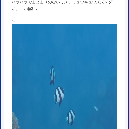
バラバラでまとまりのないミスジリュウキュウスズメダ
イ。 ＜整列～
＞