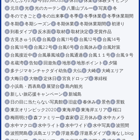
久しぶりの
今日のMOSS
休日
休業
体験ダイビング
元旦
光
光のカーテン
八重山ブルー
写真
冬
冬のできごと
冬の出来事
冬季
冬季休業
冬季休業期間
冬期
冬期シーズン
冬期休業
冬期休業期間
初潜り
到着ダイブ
反水面
取材
取材決定
受賞作品
古見きゅう氏
台風
台風11号
台風12号
台風14号
台風18号
台風22号
台風6号
台風休み
台風対策
台風接近中
台風暴風域
台風通過
台風１１号
台風９号
名蔵湾
告知
回遊魚
地形
地形ポイント
夕陽
多テジマキンチャクダイ幼魚
大仏
大崎
大崎エリア
大晦日
大物
定休日
宮良ドロップ
寒緋桜
小浜島・西表島
展望台
島内観光
新しい旅応援キャンペーン
新城島
日の目に当たらない写真館
旧盆
春休み
景色
景観
東京オリンピック2020
東海岸
東海岸エリア
桜口
梅雨明け
森ファミリー
森家
正月休み
水中カメラ
水中マクロ
水中ライト
水中ワイド
水中写真
波照間
波照間島
浜島エリア
浮遊系
浮遊系ダイブ
海なしblog