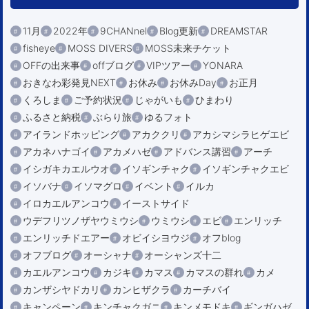
11月
2022年
9CHANnel
Blog更新
DREAMSTAR
fisheye
MOSS DIVERS
MOSS未来チケット
OFFの出来事
offブログ
VIPツアー
YONARA
おきなわ彩発見NEXT
お休み
お休みDay
お正月
くろしま
ご予約状況
じゃがいも
ひまわり
ふるさと納税
ぶらり旅
ゆるフォト
アイランドホッピング
アカククリ
アカシマシラヒゲエビ
アカネハナゴイ
アカメハゼ
アドバンス講習
アーチ
イシガキカエルウオ
イソギンチャク
イソギンチャクエビ
イソバナ
イソマグロ
イベント
イルカ
イロカエルアンコウ
イーストサイド
ウデフリツノザヤウミウシ
ウミウシ
エビ
エンリッチ
エンリッチドエアー
オビイシヨウジ
オフblog
オフブログ
オーシャナ
オーシャンズ十二
カエルアンコウ
カジキ
カマス
カマスの群れ
カメ
カンザシヤドカリ
カンヒザクラ
カーチバイ
キャンペーン
キンチャクガニ
キンメモドキ
ギンガハゼ