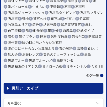
海外ツアー
海外ツアー
海底温泉
海開き
温泉
港
港パトロール
生えもの
甲殻類
石垣
石垣島
石垣島ジョーフィッシュ
石垣島ダイビング
石垣島マラソン
石垣市
砂地
竜宮の根
竜宮城
竹富北
竹富南
竹富島エリア
節分
結果発表
緊急事態宣言
群れ
自宅待機
船
船作業
花
虹
西表島
記念ダイブ
講習
貸切プラン
軽石
透明度抜群
過去PIC
防寒対策
陸作業
陽の目に当たらない写真館
陽の目に当たらない写真館より
青の洞窟
風景
食レポ
飲み会
魚眼レンズ
黄色のジョーフィッシュ
黒島
黒島ブルー
黒島ブルーカメ
黒島マンタ
黒島秘密のオアシス
鼻タローの根
９チャンネル
ＡＫＩⅡ
タグ一覧
月別アーカイブ