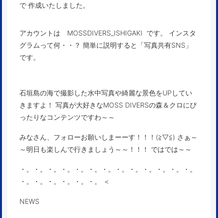
で 作成いたしました。
アカウントは MOSSDIVERS_ISHIGAKI です。 インスタ
グラムって何・・？ 簡単に説明すると「写真共有SNS」
です。
石垣島の海で撮影した水中写真や綺麗な景色をUPしてい
きますよ！ 写真が大好きなMOSS DIVERSの森＆クロにぴ
ったりなコンテンツですわ～～
みなさん、フォローお願いしまーーす！！！(≧▽≦) さぁ～
～明日も楽しんで行きましょう～～！！！ ではでは～～
・。・。・。・。・。・。・。・。・。・。・。・。・。
・。・。・。・。・。・。 ＜
NEWS