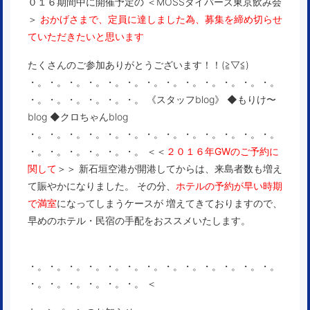
０１６期間中に開催予定の ＜MOSSダイバーズ東京飲み会
＞
おかげさまで、定員に達しました為、募集を締め切らせ
ていただきたいと思います
たくさんのご参加ありがとうございます！！(≧▽≦)
・。・。・。・。・。・。・。・。・。・。・。・。・。
・。・。・。・。・。・。 《スタッフblog》 ◆
もりけ〜
blog
◆
クロちゃんblog
・。・。・。・。・。・。・。・。・。・。・。・。・。
・。・。・。・。・。・。 ＜＜
２０１６年GWのご予約に
関して
＞＞ 新石垣空港が開港してからは、来島者数も増え
て賑やかになりました。 その分、
ホテルの予約が早い時期
で満室
になってしまうケースが 増えてきておりますので、
早めのホテル・民宿の手配をおススメいたします。
・。・。・。・。・。・。・。・。・。・。・。・。・。
・。・。・。・。・。・。 ＜