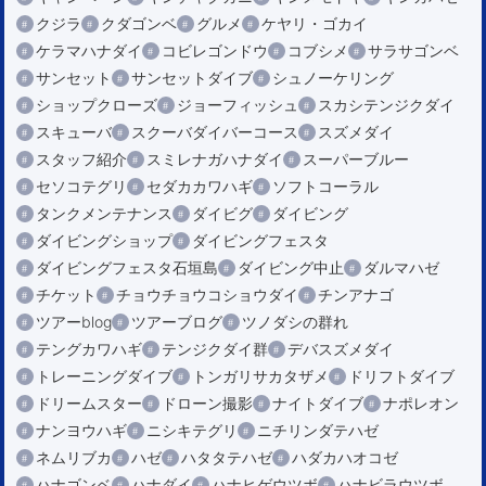
クジラ
クダゴンベ
グルメ
ケヤリ・ゴカイ
ケラマハナダイ
コビレゴンドウ
コブシメ
サラサゴンベ
サンセット
サンセットダイブ
シュノーケリング
ショップクローズ
ジョーフィッシュ
スカシテンジクダイ
スキューバ
スクーバダイバーコース
スズメダイ
スタッフ紹介
スミレナガハナダイ
スーパーブルー
セソコテグリ
セダカカワハギ
ソフトコーラル
タンクメンテナンス
ダイビグ
ダイビング
ダイビングショップ
ダイビングフェスタ
ダイビングフェスタ石垣島
ダイビング中止
ダルマハゼ
チケット
チョウチョウコショウダイ
チンアナゴ
ツアーblog
ツアーブログ
ツノダシの群れ
テングカワハギ
テンジクダイ群
デバスズメダイ
トレーニングダイブ
トンガリサカタザメ
ドリフトダイブ
ドリームスター
ドローン撮影
ナイトダイブ
ナポレオン
ナンヨウハギ
ニシキテグリ
ニチリンダテハゼ
ネムリブカ
ハゼ
ハタタテハゼ
ハダカハオコゼ
ハナゴンベ
ハナダイ
ハナヒゲウツボ
ハナビラウツボ