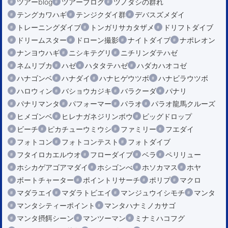
ツアーblog
ツアーブログ
ツノダシの群れ
テングカワハギ
テンジクダイ群
デバスズメダイ
トレーニングダイブ
トンガリサカタザメ
ドリフトダイブ
ドリームスター
ドローン撮影
ナイトダイブ
ナポレオン
ナンヨウハギ
ニシキテグリ
ニチリンダテハゼ
ネムリブカ
ハゼ
ハタタテハゼ
ハダカハオコゼ
ハナゴンベ
ハナダイ
ハナヒゲウツボ
ハナビラウツボ
ハロウィン
バショウカジキ
バラクーダ
パナリ
パナリマンタ
パフォーマー
パラオ
パラオ龍馬クルーズ
ヒメゴンベ
ヒレナガネジリンボウ
ビッグドロップ
ビーチ
ピカチューウミウシ
ファミリー
フエダイ
フォトコン
フォトコンテスト
フォトダイブ
フタイロカエルウオ
フローダイブ
ベラ
ペリリュー
ホシカゲアゴアマダイ
ホシゴンべ
ホソカマス
ホヤ
ボートチャーター
ポイントリサーチ
ポリプ
マクロ
マダラエイ
マダラトビエイ
マンジュウイシモチ
マンタ
マンタシティーポイント
マンタハナミノカサゴ
マンタ摂餌シーン
マンツーマン
ミナミハコフグ