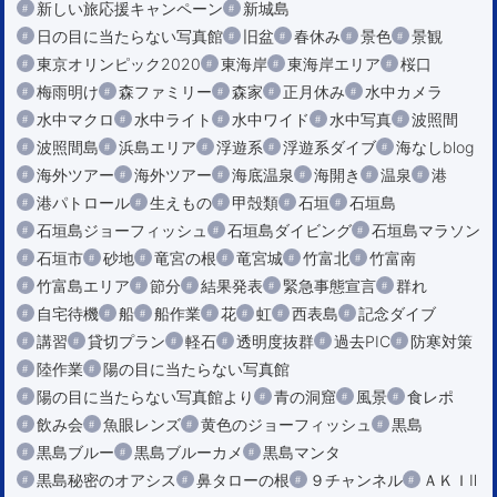
新しい旅応援キャンペーン
新城島
日の目に当たらない写真館
旧盆
春休み
景色
景観
東京オリンピック2020
東海岸
東海岸エリア
桜口
梅雨明け
森ファミリー
森家
正月休み
水中カメラ
水中マクロ
水中ライト
水中ワイド
水中写真
波照間
波照間島
浜島エリア
浮遊系
浮遊系ダイブ
海なしblog
海外ツアー
海外ツアー
海底温泉
海開き
温泉
港
港パトロール
生えもの
甲殻類
石垣
石垣島
石垣島ジョーフィッシュ
石垣島ダイビング
石垣島マラソン
石垣市
砂地
竜宮の根
竜宮城
竹富北
竹富南
竹富島エリア
節分
結果発表
緊急事態宣言
群れ
自宅待機
船
船作業
花
虹
西表島
記念ダイブ
講習
貸切プラン
軽石
透明度抜群
過去PIC
防寒対策
陸作業
陽の目に当たらない写真館
陽の目に当たらない写真館より
青の洞窟
風景
食レポ
飲み会
魚眼レンズ
黄色のジョーフィッシュ
黒島
黒島ブルー
黒島ブルーカメ
黒島マンタ
黒島秘密のオアシス
鼻タローの根
９チャンネル
ＡＫＩⅡ