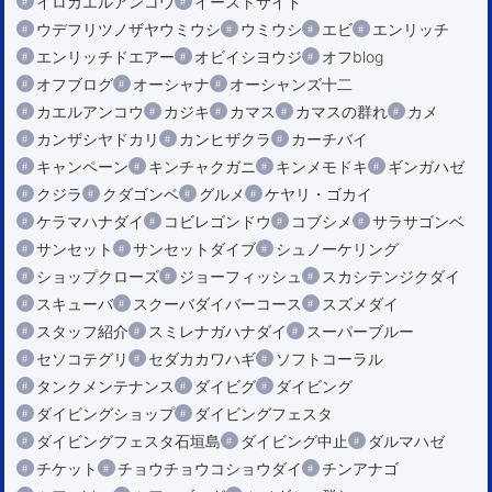
イロカエルアンコウ
イーストサイド
ウデフリツノザヤウミウシ
ウミウシ
エビ
エンリッチ
エンリッチドエアー
オビイシヨウジ
オフblog
オフブログ
オーシャナ
オーシャンズ十二
カエルアンコウ
カジキ
カマス
カマスの群れ
カメ
カンザシヤドカリ
カンヒザクラ
カーチバイ
キャンペーン
キンチャクガニ
キンメモドキ
ギンガハゼ
クジラ
クダゴンベ
グルメ
ケヤリ・ゴカイ
ケラマハナダイ
コビレゴンドウ
コブシメ
サラサゴンベ
サンセット
サンセットダイブ
シュノーケリング
ショップクローズ
ジョーフィッシュ
スカシテンジクダイ
スキューバ
スクーバダイバーコース
スズメダイ
スタッフ紹介
スミレナガハナダイ
スーパーブルー
セソコテグリ
セダカカワハギ
ソフトコーラル
タンクメンテナンス
ダイビグ
ダイビング
ダイビングショップ
ダイビングフェスタ
ダイビングフェスタ石垣島
ダイビング中止
ダルマハゼ
チケット
チョウチョウコショウダイ
チンアナゴ