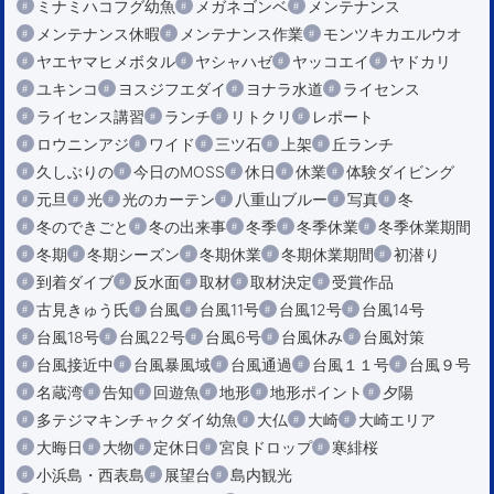
ミナミハコフグ幼魚
メガネゴンベ
メンテナンス
メンテナンス休暇
メンテナンス作業
モンツキカエルウオ
ヤエヤマヒメボタル
ヤシャハゼ
ヤッコエイ
ヤドカリ
ユキンコ
ヨスジフエダイ
ヨナラ水道
ライセンス
ライセンス講習
ランチ
リトクリ
レポート
ロウニンアジ
ワイド
三ツ石
上架
丘ランチ
久しぶりの
今日のMOSS
休日
休業
体験ダイビング
元旦
光
光のカーテン
八重山ブルー
写真
冬
冬のできごと
冬の出来事
冬季
冬季休業
冬季休業期間
冬期
冬期シーズン
冬期休業
冬期休業期間
初潜り
到着ダイブ
反水面
取材
取材決定
受賞作品
古見きゅう氏
台風
台風11号
台風12号
台風14号
台風18号
台風22号
台風6号
台風休み
台風対策
台風接近中
台風暴風域
台風通過
台風１１号
台風９号
名蔵湾
告知
回遊魚
地形
地形ポイント
夕陽
多テジマキンチャクダイ幼魚
大仏
大崎
大崎エリア
大晦日
大物
定休日
宮良ドロップ
寒緋桜
小浜島・西表島
展望台
島内観光