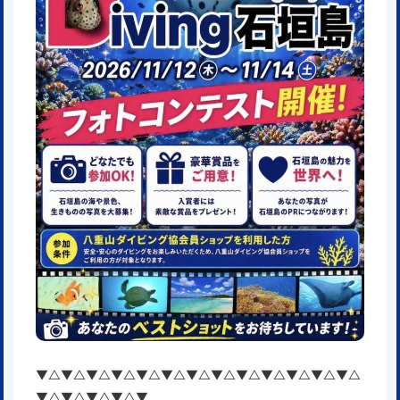
▼△▼△▼△▼△▼△▼△▼△▼△▼△▼△▼△▼△▼△
▼△▼△▼△▼△▼