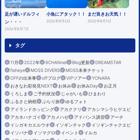
足が遅いドルフィ
小魚にアタック！！
まだ良きお天気！！
ン・・・
2026年8月6日
2026年8月5日
2026年8月7日
タグ
11月
2022年
9CHANnel
Blog更新
DREAMSTAR
fisheye
MOSS DIVERS
MOSS未来チケット
OFFの出来事
offブログ
VIPツアー
YONARA
おきなわ彩発見NEXT
お休み
お休みDay
お正月
くろしま
ご予約状況
じゃがいも
ひまわり
ふるさと納税
ぶらり旅
ゆるフォト
アイランドホッピング
アカククリ
アカシマシラヒゲエビ
アカネハナゴイ
アカメハゼ
アドバンス講習
アーチ
イシガキカエルウオ
イソギンチャク
イソギンチャクエビ
イソバナ
イソマグロ
イベント
イルカ