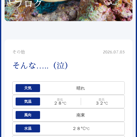
ブログ
その他
2026.07.03
そんな…..（泣）
晴れ
天気
最低
最高
気温
２８
３２
℃
℃
南東
風向
２８℃
水温
℃