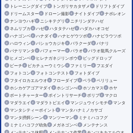
トレーニングダイブ
トンガリサカタザメ
ドリフトダイブ
ドリームスター
ドローン撮影
ナイトダイブ
ナポレオン
ナンヨウハギ
ニシキテグリ
ニチリンダテハゼ
ネムリブカ
ハゼ
ハタタテハゼ
ハダカハオコゼ
ハナゴンベ
ハナダイ
ハナヒゲウツボ
ハナビラウツボ
ハロウィン
バショウカジキ
バラクーダ
パナリ
パナリマンタ
パフォーマー
パラオ
パラオ龍馬クルーズ
ヒメゴンベ
ヒレナガネジリンボウ
ビッグドロップ
ビーチ
ピカチューウミウシ
ファミリー
フエダイ
フォトコン
フォトコンテスト
フォトダイブ
フタイロカエルウオ
フローダイブ
ベラ
ペリリュー
ホシカゲアゴアマダイ
ホシゴンべ
ホソカマス
ホヤ
ボートチャーター
ポイントリサーチ
ポリプ
マクロ
マダラエイ
マダラトビエイ
マンジュウイシモチ
マンタ
マンタシティーポイント
マンタハナミノカサゴ
マンタ摂餌シーン
マンツーマン
ミナミハコフグ
ミナミハコフグ幼魚
メガネゴンベ
メンテナンス
メンテナンス休暇
メンテナンス作業
モンツキカエルウオ