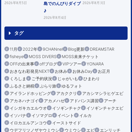
島でのんびりダイブ
2026年8月5日
2026年8月3日
♪
2026年8月4日
タグ
11月
2022年
9CHANnel
Blog更新
DREAMSTAR
fisheye
MOSS DIVERS
MOSS未来チケット
OFFの出来事
offブログ
VIPツアー
YONARA
おきなわ彩発見NEXT
お休み
お休みDay
お正月
くろしま
ご予約状況
じゃがいも
ひまわり
ふるさと納税
ぶらり旅
ゆるフォト
アイランドホッピング
アカククリ
アカシマシラヒゲエビ
アカネハナゴイ
アカメハゼ
アドバンス講習
アーチ
イシガキカエルウオ
イソギンチャク
イソギンチャクエビ
イソバナ
イソマグロ
イベント
イルカ
イロカエルアンコウ
イーストサイド
ウデフリツノザヤウミウシ
ウミウシ
エビ
エンリッチ