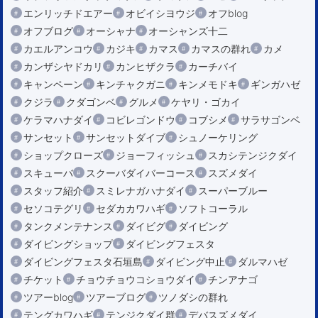
エンリッチドエアー
オビイシヨウジ
オフblog
オフブログ
オーシャナ
オーシャンズ十二
カエルアンコウ
カジキ
カマス
カマスの群れ
カメ
カンザシヤドカリ
カンヒザクラ
カーチバイ
キャンペーン
キンチャクガニ
キンメモドキ
ギンガハゼ
クジラ
クダゴンベ
グルメ
ケヤリ・ゴカイ
ケラマハナダイ
コビレゴンドウ
コブシメ
サラサゴンベ
サンセット
サンセットダイブ
シュノーケリング
ショップクローズ
ジョーフィッシュ
スカシテンジクダイ
スキューバ
スクーバダイバーコース
スズメダイ
スタッフ紹介
スミレナガハナダイ
スーパーブルー
セソコテグリ
セダカカワハギ
ソフトコーラル
タンクメンテナンス
ダイビグ
ダイビング
ダイビングショップ
ダイビングフェスタ
ダイビングフェスタ石垣島
ダイビング中止
ダルマハゼ
チケット
チョウチョウコショウダイ
チンアナゴ
ツアーblog
ツアーブログ
ツノダシの群れ
テングカワハギ
テンジクダイ群
デバスズメダイ