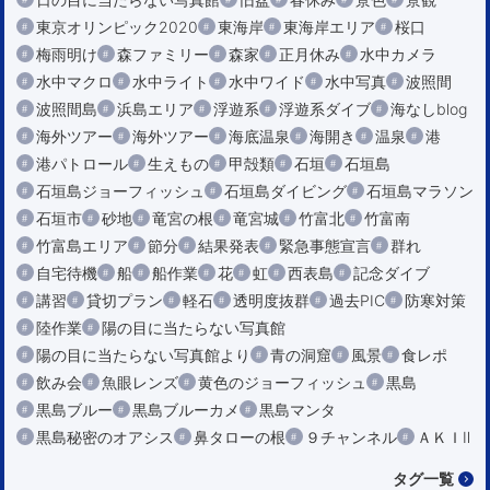
東京オリンピック2020
東海岸
東海岸エリア
桜口
梅雨明け
森ファミリー
森家
正月休み
水中カメラ
水中マクロ
水中ライト
水中ワイド
水中写真
波照間
波照間島
浜島エリア
浮遊系
浮遊系ダイブ
海なしblog
海外ツアー
海外ツアー
海底温泉
海開き
温泉
港
港パトロール
生えもの
甲殻類
石垣
石垣島
石垣島ジョーフィッシュ
石垣島ダイビング
石垣島マラソン
石垣市
砂地
竜宮の根
竜宮城
竹富北
竹富南
竹富島エリア
節分
結果発表
緊急事態宣言
群れ
自宅待機
船
船作業
花
虹
西表島
記念ダイブ
講習
貸切プラン
軽石
透明度抜群
過去PIC
防寒対策
陸作業
陽の目に当たらない写真館
陽の目に当たらない写真館より
青の洞窟
風景
食レポ
飲み会
魚眼レンズ
黄色のジョーフィッシュ
黒島
黒島ブルー
黒島ブルーカメ
黒島マンタ
黒島秘密のオアシス
鼻タローの根
９チャンネル
ＡＫＩⅡ
タグ一覧