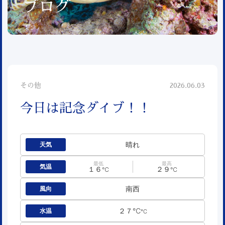
ブログ
その他
2026.06.03
今日は記念ダイブ！！
晴れ
天気
最低
最高
気温
１６
２９
℃
℃
南西
風向
２７℃
水温
℃