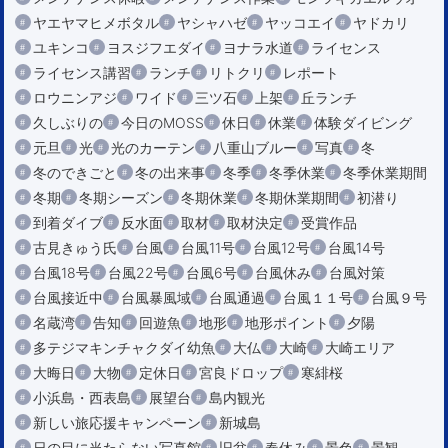
ヤエヤマヒメボタル
ヤシャハゼ
ヤッコエイ
ヤドカリ
ユキンコ
ヨスジフエダイ
ヨナラ水道
ライセンス
ライセンス講習
ランチ
リトクリ
レポート
ロウニンアジ
ワイド
三ツ石
上架
丘ランチ
久しぶりの
今日のMOSS
休日
休業
体験ダイビング
元旦
光
光のカーテン
八重山ブルー
写真
冬
冬のできごと
冬の出来事
冬季
冬季休業
冬季休業期間
冬期
冬期シーズン
冬期休業
冬期休業期間
初潜り
到着ダイブ
反水面
取材
取材決定
受賞作品
古見きゅう氏
台風
台風11号
台風12号
台風14号
台風18号
台風22号
台風6号
台風休み
台風対策
台風接近中
台風暴風域
台風通過
台風１１号
台風９号
名蔵湾
告知
回遊魚
地形
地形ポイント
夕陽
多テジマキンチャクダイ幼魚
大仏
大崎
大崎エリア
大晦日
大物
定休日
宮良ドロップ
寒緋桜
小浜島・西表島
展望台
島内観光
新しい旅応援キャンペーン
新城島
日の目に当たらない写真館
旧盆
春休み
景色
景観