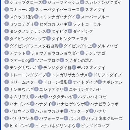
ショップクローズ
ジョーフィッシュ
スカシテンジクダイ
スキューバ
スクーバダイバーコース
スズメダイ
スタッフ紹介
スミレナガハナダイ
スーパーブルー
セソコテグリ
セダカカワハギ
ソフトコーラル
タンクメンテナンス
ダイビグ
ダイビング
ダイビングショップ
ダイビングフェスタ
ダイビングフェスタ石垣島
ダイビング中止
ダルマハゼ
チケット
チョウチョウコショウダイ
チンアナゴ
ツアーblog
ツアーブログ
ツノダシの群れ
テングカワハギ
テンジクダイ群
デバスズメダイ
トレーニングダイブ
トンガリサカタザメ
ドリフトダイブ
ドリームスター
ドローン撮影
ナイトダイブ
ナポレオン
ナンヨウハギ
ニシキテグリ
ニチリンダテハゼ
ネムリブカ
ハゼ
ハタタテハゼ
ハダカハオコゼ
ハナゴンベ
ハナダイ
ハナヒゲウツボ
ハナビラウツボ
ハロウィン
バショウカジキ
バラクーダ
パナリ
パナリマンタ
パフォーマー
パラオ
パラオ龍馬クルーズ
ヒメゴンベ
ヒレナガネジリンボウ
ビッグドロップ