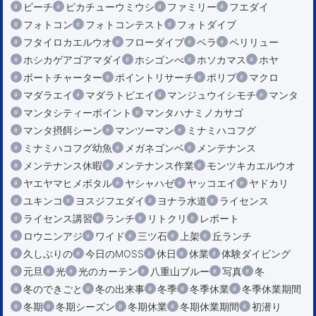
ビーチ
ピカチューウミウシ
ファミリー
フエダイ
フォトコン
フォトコンテスト
フォトダイブ
フタイロカエルウオ
フローダイブ
ベラ
ペリリュー
ホシカゲアゴアマダイ
ホシゴンべ
ホソカマス
ホヤ
ボートチャーター
ポイントリサーチ
ポリプ
マクロ
マダラエイ
マダラトビエイ
マンジュウイシモチ
マンタ
マンタシティーポイント
マンタハナミノカサゴ
マンタ摂餌シーン
マンツーマン
ミナミハコフグ
ミナミハコフグ幼魚
メガネゴンベ
メンテナンス
メンテナンス休暇
メンテナンス作業
モンツキカエルウオ
ヤエヤマヒメボタル
ヤシャハゼ
ヤッコエイ
ヤドカリ
ユキンコ
ヨスジフエダイ
ヨナラ水道
ライセンス
ライセンス講習
ランチ
リトクリ
レポート
ロウニンアジ
ワイド
三ツ石
上架
丘ランチ
久しぶりの
今日のMOSS
休日
休業
体験ダイビング
元旦
光
光のカーテン
八重山ブルー
写真
冬
冬のできごと
冬の出来事
冬季
冬季休業
冬季休業期間
冬期
冬期シーズン
冬期休業
冬期休業期間
初潜り