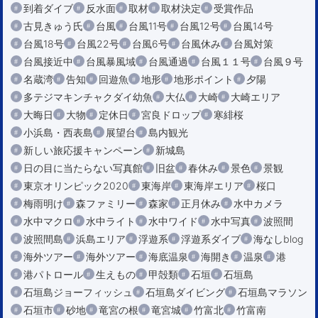
到着ダイブ
反水面
取材
取材決定
受賞作品
古見きゅう氏
台風
台風11号
台風12号
台風14号
台風18号
台風22号
台風6号
台風休み
台風対策
台風接近中
台風暴風域
台風通過
台風１１号
台風９号
名蔵湾
告知
回遊魚
地形
地形ポイント
夕陽
多テジマキンチャクダイ幼魚
大仏
大崎
大崎エリア
大晦日
大物
定休日
宮良ドロップ
寒緋桜
小浜島・西表島
展望台
島内観光
新しい旅応援キャンペーン
新城島
日の目に当たらない写真館
旧盆
春休み
景色
景観
東京オリンピック2020
東海岸
東海岸エリア
桜口
梅雨明け
森ファミリー
森家
正月休み
水中カメラ
水中マクロ
水中ライト
水中ワイド
水中写真
波照間
波照間島
浜島エリア
浮遊系
浮遊系ダイブ
海なしblog
海外ツアー
海外ツアー
海底温泉
海開き
温泉
港
港パトロール
生えもの
甲殻類
石垣
石垣島
石垣島ジョーフィッシュ
石垣島ダイビング
石垣島マラソン
石垣市
砂地
竜宮の根
竜宮城
竹富北
竹富南