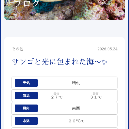
ブログ
その他
2026.05.24
サンゴと光に包まれた海〜✨
晴れ
天気
最低
最高
気温
２７
３１
℃
℃
南西
風向
２６℃
水温
℃