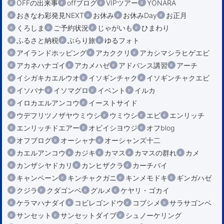
OFFの出来事
offブログ
VIPツアー
YONARA
おきなわ彩発見NEXT
お休み
お休みDay
お正月
くろしま
ご予約状況
じゃがいも
ひまわり
ふるさと納税
ぶらり旅
ゆるフォト
アイランドホッピング
アカククリ
アカシマシラヒゲエビ
アカネハナゴイ
アカメハゼ
アドバンス講習
アーチ
イシガキカエルウオ
イソギンチャク
イソギンチャクエビ
イソバナ
イソマグロ
イベント
イルカ
イロカエルアンコウ
イーストサイド
ウデフリツノザヤウミウシ
ウミウシ
エビ
エンリッチ
エンリッチドエアー
オビイシヨウジ
オフblog
オフブログ
オーシャナ
オーシャンズ十二
カエルアンコウ
カジキ
カマス
カマスの群れ
カメ
カンザシヤドカリ
カンヒザクラ
カーチバイ
キャンペーン
キンチャクガニ
キンメモドキ
ギンガハゼ
クジラ
クダゴンベ
グルメ
ケヤリ・ゴカイ
ケラマハナダイ
コビレゴンドウ
コブシメ
サラサゴンベ
サンセット
サンセットダイブ
シュノーケリング