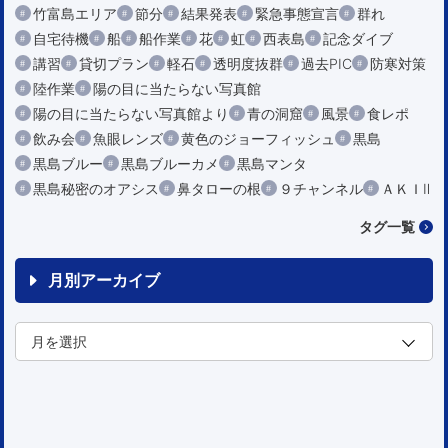
竹富島エリア
節分
結果発表
緊急事態宣言
群れ
自宅待機
船
船作業
花
虹
西表島
記念ダイブ
講習
貸切プラン
軽石
透明度抜群
過去PIC
防寒対策
陸作業
陽の目に当たらない写真館
陽の目に当たらない写真館より
青の洞窟
風景
食レポ
飲み会
魚眼レンズ
黄色のジョーフィッシュ
黒島
黒島ブルー
黒島ブルーカメ
黒島マンタ
黒島秘密のオアシス
鼻タローの根
９チャンネル
ＡＫＩⅡ
タグ一覧
月別アーカイブ