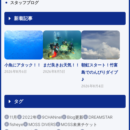
スタッフブログ
新着記事
小魚にアタック！！
まだ良きお天気！！
朝虹スタート！竹富
島でのんびりダイブ
2026年8月6日
2026年8月5日
♪
2026年8月4日
タグ
11月
2022年
9CHANnel
Blog更新
DREAMSTAR
fisheye
MOSS DIVERS
MOSS未来チケット