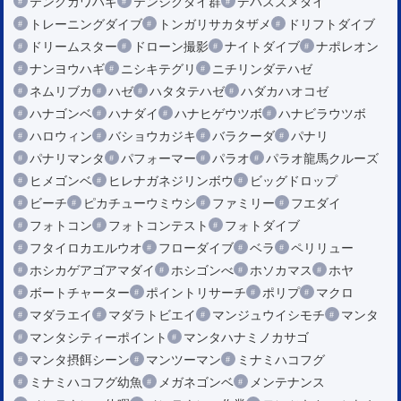
テングカワハギ
テンジクダイ群
デバスズメダイ
トレーニングダイブ
トンガリサカタザメ
ドリフトダイブ
ドリームスター
ドローン撮影
ナイトダイブ
ナポレオン
ナンヨウハギ
ニシキテグリ
ニチリンダテハゼ
ネムリブカ
ハゼ
ハタタテハゼ
ハダカハオコゼ
ハナゴンベ
ハナダイ
ハナヒゲウツボ
ハナビラウツボ
ハロウィン
バショウカジキ
バラクーダ
パナリ
パナリマンタ
パフォーマー
パラオ
パラオ龍馬クルーズ
ヒメゴンベ
ヒレナガネジリンボウ
ビッグドロップ
ビーチ
ピカチューウミウシ
ファミリー
フエダイ
フォトコン
フォトコンテスト
フォトダイブ
フタイロカエルウオ
フローダイブ
ベラ
ペリリュー
ホシカゲアゴアマダイ
ホシゴンべ
ホソカマス
ホヤ
ボートチャーター
ポイントリサーチ
ポリプ
マクロ
マダラエイ
マダラトビエイ
マンジュウイシモチ
マンタ
マンタシティーポイント
マンタハナミノカサゴ
マンタ摂餌シーン
マンツーマン
ミナミハコフグ
ミナミハコフグ幼魚
メガネゴンベ
メンテナンス