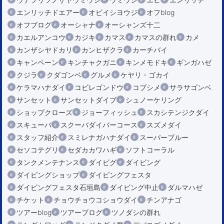
エンリッチドエアー
オビイシヨウジ
オフblog
オフブログ
オーシャナ
オーシャンズ十二
カエルアンコウ
カジキ
カマス
カマスの群れ
カメ
カンザシヤドカリ
カンヒザクラ
カーチバイ
キャンペーン
キンチャクガニ
キンメモドキ
ギンガハゼ
クジラ
クダゴンベ
グルメ
ケヤリ・ゴカイ
ケラマハナダイ
コビレゴンドウ
コブシメ
サラサゴンベ
サンセット
サンセットダイブ
シュノーケリング
ショップクローズ
ジョーフィッシュ
スカシテンジクダイ
スキューバ
スクーバダイバーコース
スズメダイ
スタッフ紹介
スミレナガハナダイ
スーパーブルー
セソコテグリ
セダカカワハギ
ソフトコーラル
タンクメンテナンス
ダイビグ
ダイビング
ダイビングショップ
ダイビングフェスタ
ダイビングフェスタ石垣島
ダイビング中止
ダルマハゼ
チケット
チョウチョウコショウダイ
チンアナゴ
ツアーblog
ツアーブログ
ツノダシの群れ