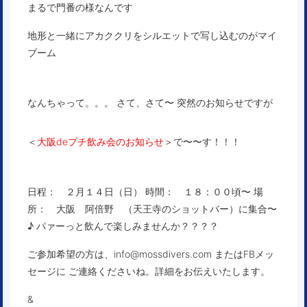
まるで門番の様なんです
地形と一緒にアカククリをシルエットで写し込むのがマイ
ブーム
なんちゃって。。。 さて、さて〜 突然のお知らせですが
＜
大阪deプチ飲み会のお知らせ
＞で〜〜す！！！
日程： ２月１４日（日） 時間： １８：００頃〜 場
所： 大阪 阿倍野 （天王寺のショットバー）に集合〜
♪ パァーっと飲んで楽しみませんか？？？？
ご参加希望の方は、info@mossdivers.com またはFBメッ
セージに ご連絡くださいね。詳細をお伝えいたします。
&