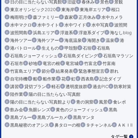
日の目に当たらない写真館
旧盆
春休み
景色
景観
東京オリンピック2020
東海岸
東海岸エリア
桜口
梅雨明け
森ファミリー
森家
正月休み
水中カメラ
水中マクロ
水中ライト
水中ワイド
水中写真
波照間
波照間島
浜島エリア
浮遊系
浮遊系ダイブ
海なしblog
海外ツアー
海外ツアー
海底温泉
海開き
温泉
港
港パトロール
生えもの
甲殻類
石垣
石垣島
石垣島ジョーフィッシュ
石垣島ダイビング
石垣島マラソン
石垣市
砂地
竜宮の根
竜宮城
竹富北
竹富南
竹富島エリア
節分
結果発表
緊急事態宣言
群れ
自宅待機
船
船作業
花
虹
西表島
記念ダイブ
講習
貸切プラン
軽石
透明度抜群
過去PIC
防寒対策
陸作業
陽の目に当たらない写真館
陽の目に当たらない写真館より
青の洞窟
風景
食レポ
飲み会
魚眼レンズ
黄色のジョーフィッシュ
黒島
黒島ブルー
黒島ブルーカメ
黒島マンタ
黒島秘密のオアシス
鼻タローの根
９チャンネル
ＡＫＩⅡ
タグ一覧