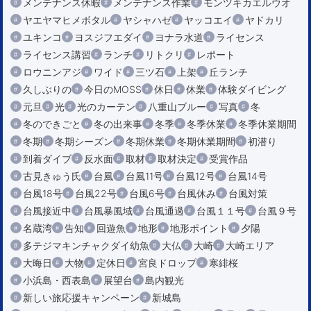
メンテナンス休暇
メンテナンス作業
モンツキカエルウオ
ヤエヤマヒメボタル
ヤシャハゼ
ヤッコエイ
ヤドカリ
ユキンコ
ヨスジフエダイ
ヨナラ水道
ライセンス
ライセンス講習
ランチ
リトクリ
レポート
ロウニンアジ
ワイド
三ツ石
上架
丘ランチ
久しぶりの
今日のMOSS
休日
休業
体験ダイビング
元旦
光
光のカーテン
八重山ブルー
写真
冬
冬のできごと
冬の出来事
冬季
冬季休業
冬季休業期間
冬期
冬期シーズン
冬期休業
冬期休業期間
初潜り
到着ダイブ
反水面
取材
取材決定
受賞作品
古見きゅう氏
台風
台風11号
台風12号
台風14号
台風18号
台風22号
台風6号
台風休み
台風対策
台風接近中
台風暴風域
台風通過
台風１１号
台風９号
名蔵湾
告知
回遊魚
地形
地形ポイント
夕陽
多テジマキンチャクダイ幼魚
大仏
大崎
大崎エリア
大晦日
大物
定休日
宮良ドロップ
寒緋桜
小浜島・西表島
展望台
島内観光
新しい旅応援キャンペーン
新城島