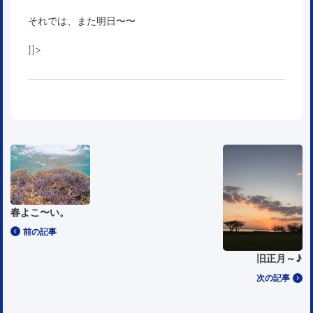
それでは、また明日〜〜
]]>
春よこ〜い。
前の記事
旧正月～♪
次の記事