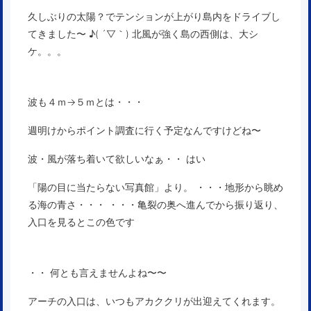
久しぶりの太陽？でテンションが上がり島内をドライブし
てきました〜 ♪( ´▽｀) 北風が強く島の西側は、大シ
ケ。。。
波も４ｍ→５ｍとは・・・
週明けからポイント調査に行く予定なんですけどね〜
波・風が落ち着いて欲しいなぁ・・ はい
「陽の目に当たらない写真館」より。 ・・・地形から眺め
る海の青さ・・・ ・・・亀裂の奥へ進んでから振り返り、
入口を見るとこの色です
・・ 何とも言えませんよね〜〜
アーチの入口は、いつもアカククリが出迎えてくれます。