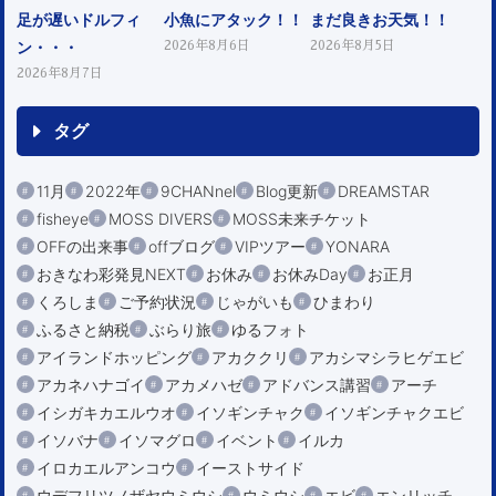
足が遅いドルフィ
小魚にアタック！！
まだ良きお天気！！
ン・・・
2026年8月6日
2026年8月5日
2026年8月7日
タグ
11月
2022年
9CHANnel
Blog更新
DREAMSTAR
fisheye
MOSS DIVERS
MOSS未来チケット
OFFの出来事
offブログ
VIPツアー
YONARA
おきなわ彩発見NEXT
お休み
お休みDay
お正月
くろしま
ご予約状況
じゃがいも
ひまわり
ふるさと納税
ぶらり旅
ゆるフォト
アイランドホッピング
アカククリ
アカシマシラヒゲエビ
アカネハナゴイ
アカメハゼ
アドバンス講習
アーチ
イシガキカエルウオ
イソギンチャク
イソギンチャクエビ
イソバナ
イソマグロ
イベント
イルカ
イロカエルアンコウ
イーストサイド
ウデフリツノザヤウミウシ
ウミウシ
エビ
エンリッチ