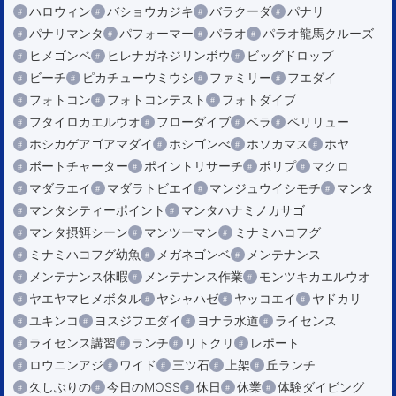
ハロウィン
バショウカジキ
バラクーダ
パナリ
パナリマンタ
パフォーマー
パラオ
パラオ龍馬クルーズ
ヒメゴンベ
ヒレナガネジリンボウ
ビッグドロップ
ビーチ
ピカチューウミウシ
ファミリー
フエダイ
フォトコン
フォトコンテスト
フォトダイブ
フタイロカエルウオ
フローダイブ
ベラ
ペリリュー
ホシカゲアゴアマダイ
ホシゴンべ
ホソカマス
ホヤ
ボートチャーター
ポイントリサーチ
ポリプ
マクロ
マダラエイ
マダラトビエイ
マンジュウイシモチ
マンタ
マンタシティーポイント
マンタハナミノカサゴ
マンタ摂餌シーン
マンツーマン
ミナミハコフグ
ミナミハコフグ幼魚
メガネゴンベ
メンテナンス
メンテナンス休暇
メンテナンス作業
モンツキカエルウオ
ヤエヤマヒメボタル
ヤシャハゼ
ヤッコエイ
ヤドカリ
ユキンコ
ヨスジフエダイ
ヨナラ水道
ライセンス
ライセンス講習
ランチ
リトクリ
レポート
ロウニンアジ
ワイド
三ツ石
上架
丘ランチ
久しぶりの
今日のMOSS
休日
休業
体験ダイビング