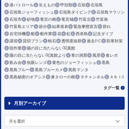
港パトロール
生えもの
甲殻類
石垣
石垣島
石垣島ジョーフィッシュ
石垣島ダイビング
石垣島マラソン
石垣市
砂地
竜宮の根
竜宮城
竹富北
竹富南
竹富島エリア
節分
結果発表
緊急事態宣言
群れ
自宅待機
船
船作業
花
虹
西表島
記念ダイブ
講習
貸切プラン
軽石
透明度抜群
過去PIC
防寒対策
陸作業
陽の目に当たらない写真館
陽の目に当たらない写真館より
青の洞窟
風景
食レポ
飲み会
魚眼レンズ
黄色のジョーフィッシュ
黒島
黒島ブルー
黒島ブルーカメ
黒島マンタ
黒島秘密のオアシス
鼻タローの根
９チャンネル
ＡＫＩⅡ
タグ一覧
月別アーカイブ