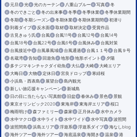
元旦
光
光のカーテン
八重山ブルー
写真
冬
冬のできごと
冬の出来事
冬季
冬季休業
冬季休業期間
冬期
冬期シーズン
冬期休業
冬期休業期間
初潜り
到着ダイブ
反水面
取材
取材決定
受賞作品
古見きゅう氏
台風
台風11号
台風12号
台風14号
台風18号
台風22号
台風6号
台風休み
台風対策
台風接近中
台風暴風域
台風通過
台風１１号
台風９号
名蔵湾
告知
回遊魚
地形
地形ポイント
夕陽
多テジマキンチャクダイ幼魚
大仏
大崎
大崎エリア
大晦日
大物
定休日
宮良ドロップ
寒緋桜
小浜島・西表島
展望台
島内観光
新しい旅応援キャンペーン
新城島
日の目に当たらない写真館
旧盆
春休み
景色
景観
東京オリンピック2020
東海岸
東海岸エリア
桜口
梅雨明け
森ファミリー
森家
正月休み
水中カメラ
水中マクロ
水中ライト
水中ワイド
水中写真
波照間
波照間島
浜島エリア
浮遊系
浮遊系ダイブ
海なしblog
海外ツアー
海外ツアー
海底温泉
海開き
温泉
港