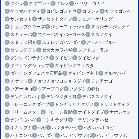
クジラ
クダゴンベ
グルメ
ケヤリ・ゴカイ
ケラマハナダイ
コビレゴンドウ
コブシメ
サラサゴンベ
サンセット
サンセットダイブ
シュノーケリング
ショップクローズ
ジョーフィッシュ
スカシテンジクダイ
スキューバ
スクーバダイバーコース
スズメダイ
スタッフ紹介
スミレナガハナダイ
スーパーブルー
セソコテグリ
セダカカワハギ
ソフトコーラル
タンクメンテナンス
ダイビグ
ダイビング
ダイビングショップ
ダイビングフェスタ
ダイビングフェスタ石垣島
ダイビング中止
ダルマハゼ
チケット
チョウチョウコショウダイ
チンアナゴ
ツアーblog
ツアーブログ
ツノダシの群れ
テングカワハギ
テンジクダイ群
デバスズメダイ
トレーニングダイブ
トンガリサカタザメ
ドリフトダイブ
ドリームスター
ドローン撮影
ナイトダイブ
ナポレオン
ナンヨウハギ
ニシキテグリ
ニチリンダテハゼ
ネムリブカ
ハゼ
ハタタテハゼ
ハダカハオコゼ
ハナゴンベ
ハナダイ
ハナヒゲウツボ
ハナビラウツボ