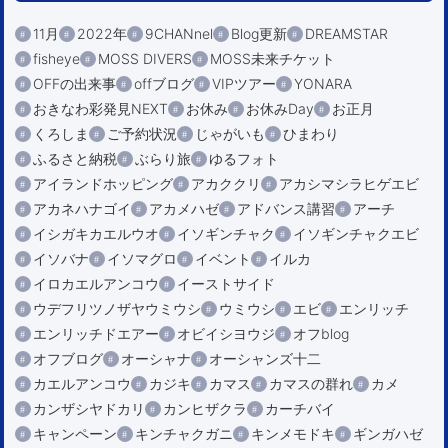
11月
2022年
9CHANnel
Blog更新
DREAMSTAR
fisheye
MOSS DIVERS
MOSS未来チケット
OFFの出来事
offブログ
VIPツアー
YONARA
おきなわ彩発見NEXT
お休み
お休みDay
お正月
くろしま
ご予約状況
じゃがいも
ひまわり
ふるさと納税
ぶらり旅
ゆるフォト
アイランドホッピング
アカククリ
アカシマシラヒゲエビ
アカネハナゴイ
アカメハゼ
アドバンス講習
アーチ
イシガキカエルウオ
イソギンチャク
イソギンチャクエビ
イソバナ
イソマグロ
イベント
イルカ
イロカエルアンコウ
イーストサイド
ウデフリツノザヤウミウシ
ウミウシ
エビ
エンリッチ
エンリッチドエアー
オビイシヨウジ
オフblog
オフブログ
オーシャナ
オーシャンズ十二
カエルアンコウ
カジキ
カマス
カマスの群れ
カメ
カンザシヤドカリ
カンヒザクラ
カーチバイ
キャンペーン
キンチャクガニ
キンメモドキ
ギンガハゼ