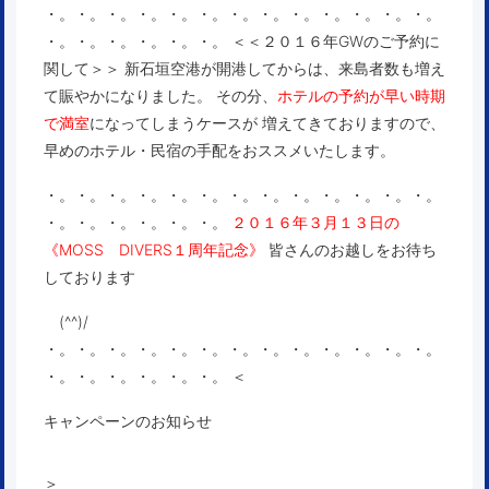
・。・。・。・。・。・。・。・。・。・。・。・。・。
・。・。・。・。・。・。 ＜＜２０１６年GWのご予約に
関して＞＞ 新石垣空港が開港してからは、来島者数も増え
て賑やかになりました。 その分、
ホテルの予約が早い時期
で満室
になってしまうケースが 増えてきておりますので、
早めのホテル・民宿の手配をおススメいたします。
・。・。・。・。・。・。・。・。・。・。・。・。・。
・。・。・。・。・。・。
２０１６年３月１３日の
《MOSS DIVERS１周年記念》
皆さんのお越しをお待ち
しております
(^^)/
・。・。・。・。・。・。・。・。・。・。・。・。・。
・。・。・。・。・。・。 ＜
キャンペーンのお知らせ
＞