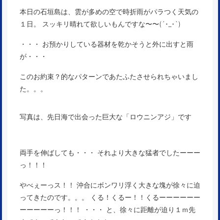
本日の石垣島は、雲が多めの空で時折雨がパラつく天気の
１日。 スッキリ晴れて欲しいもんですな〜〜(´･_･`)
・・・ お預かりしている器材を乾かそうと外に出すと雨
が・・・
このお約束？的なパターンであたふたさせられちゃいまし
た。。。
写真は、先日海で出会った巨大な「ロウニンアジ」です
両手を伸ばしても・・・ それより大きな猛者でしたーーー
っ！！！
やべぇーっス！！ 沖合にボンワリ浮く大きな塊が徐々に迫
ってきたのです。。。 くる！くるー！！くるーーーーーー
ーーーーーっ！！！ ・・・ と、徐々に距離が迫り１ｍ先