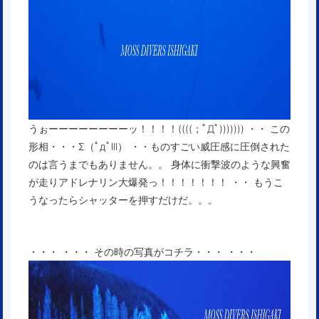
うぉーーーーーーーーッ！！！！((((；ﾟДﾟ))))))) ・・ この
形相・・・Σ（ﾟдﾟlll） ・・ものすごい威圧感に圧倒された
のは言うまでもありません。。 身体に衝撃波のような興奮
が走りアドレナリン大爆発っ！！！！！！！ ・・ もうこ
うなったらシャッターを押すだけだ。。。
・・・ ・・・ その時の写真がコチラ・・・ ・・・