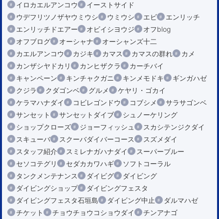
イロカエルアンコウ
イーストサイド
ウデフリツノザヤウミウシ
ウミウシ
エビ
エンリッチ
エンリッチドエアー
オビイシヨウジ
オフblog
オフブログ
オーシャナ
オーシャンズ十二
カエルアンコウ
カジキ
カマス
カマスの群れ
カメ
カンザシヤドカリ
カンヒザクラ
カーチバイ
キャンペーン
キンチャクガニ
キンメモドキ
ギンガハゼ
クジラ
クダゴンベ
グルメ
ケヤリ・ゴカイ
ケラマハナダイ
コビレゴンドウ
コブシメ
サラサゴンベ
サンセット
サンセットダイブ
シュノーケリング
ショップクローズ
ジョーフィッシュ
スカシテンジクダイ
スキューバ
スクーバダイバーコース
スズメダイ
スタッフ紹介
スミレナガハナダイ
スーパーブルー
セソコテグリ
セダカカワハギ
ソフトコーラル
タンクメンテナンス
ダイビグ
ダイビング
ダイビングショップ
ダイビングフェスタ
ダイビングフェスタ石垣島
ダイビング中止
ダルマハゼ
チケット
チョウチョウコショウダイ
チンアナゴ