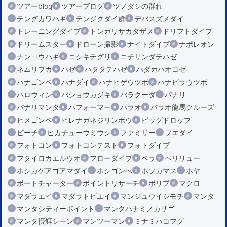
ツアーblog
ツアーブログ
ツノダシの群れ
テングカワハギ
テンジクダイ群
デバスズメダイ
トレーニングダイブ
トンガリサカタザメ
ドリフトダイブ
ドリームスター
ドローン撮影
ナイトダイブ
ナポレオン
ナンヨウハギ
ニシキテグリ
ニチリンダテハゼ
ネムリブカ
ハゼ
ハタタテハゼ
ハダカハオコゼ
ハナゴンベ
ハナダイ
ハナヒゲウツボ
ハナビラウツボ
ハロウィン
バショウカジキ
バラクーダ
パナリ
パナリマンタ
パフォーマー
パラオ
パラオ龍馬クルーズ
ヒメゴンベ
ヒレナガネジリンボウ
ビッグドロップ
ビーチ
ピカチューウミウシ
ファミリー
フエダイ
フォトコン
フォトコンテスト
フォトダイブ
フタイロカエルウオ
フローダイブ
ベラ
ペリリュー
ホシカゲアゴアマダイ
ホシゴンべ
ホソカマス
ホヤ
ボートチャーター
ポイントリサーチ
ポリプ
マクロ
マダラエイ
マダラトビエイ
マンジュウイシモチ
マンタ
マンタシティーポイント
マンタハナミノカサゴ
マンタ摂餌シーン
マンツーマン
ミナミハコフグ