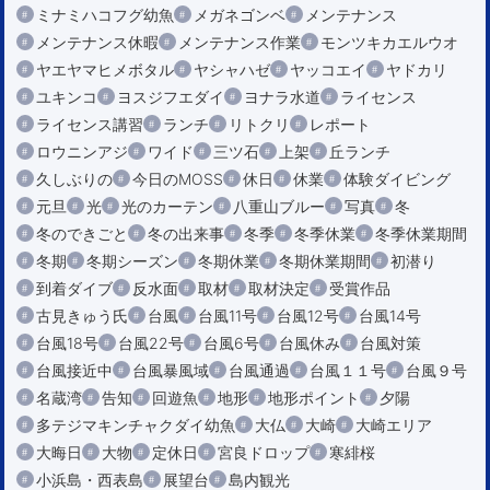
ミナミハコフグ幼魚
メガネゴンベ
メンテナンス
メンテナンス休暇
メンテナンス作業
モンツキカエルウオ
ヤエヤマヒメボタル
ヤシャハゼ
ヤッコエイ
ヤドカリ
ユキンコ
ヨスジフエダイ
ヨナラ水道
ライセンス
ライセンス講習
ランチ
リトクリ
レポート
ロウニンアジ
ワイド
三ツ石
上架
丘ランチ
久しぶりの
今日のMOSS
休日
休業
体験ダイビング
元旦
光
光のカーテン
八重山ブルー
写真
冬
冬のできごと
冬の出来事
冬季
冬季休業
冬季休業期間
冬期
冬期シーズン
冬期休業
冬期休業期間
初潜り
到着ダイブ
反水面
取材
取材決定
受賞作品
古見きゅう氏
台風
台風11号
台風12号
台風14号
台風18号
台風22号
台風6号
台風休み
台風対策
台風接近中
台風暴風域
台風通過
台風１１号
台風９号
名蔵湾
告知
回遊魚
地形
地形ポイント
夕陽
多テジマキンチャクダイ幼魚
大仏
大崎
大崎エリア
大晦日
大物
定休日
宮良ドロップ
寒緋桜
小浜島・西表島
展望台
島内観光