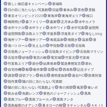
新しい旅応援キャンペーン
新城島
日の目に当たらない写真館
旧盆
春休み
景色
景観
東京オリンピック2020
東海岸
東海岸エリア
桜口
梅雨明け
森ファミリー
森家
正月休み
水中カメラ
水中マクロ
水中ライト
水中ワイド
水中写真
波照間
波照間島
浜島エリア
浮遊系
浮遊系ダイブ
海なしblog
海外ツアー
海外ツアー
海底温泉
海開き
温泉
港
港パトロール
生えもの
甲殻類
石垣
石垣島
石垣島ジョーフィッシュ
石垣島ダイビング
石垣島マラソン
石垣市
砂地
竜宮の根
竜宮城
竹富北
竹富南
竹富島エリア
節分
結果発表
緊急事態宣言
群れ
自宅待機
船
船作業
花
虹
西表島
記念ダイブ
講習
貸切プラン
軽石
透明度抜群
過去PIC
防寒対策
陸作業
陽の目に当たらない写真館
陽の目に当たらない写真館より
青の洞窟
風景
食レポ
飲み会
魚眼レンズ
黄色のジョーフィッシュ
黒島
黒島ブルー
黒島ブルーカメ
黒島マンタ
黒島秘密のオアシス
鼻タローの根
９チャンネル
ＡＫＩⅡ