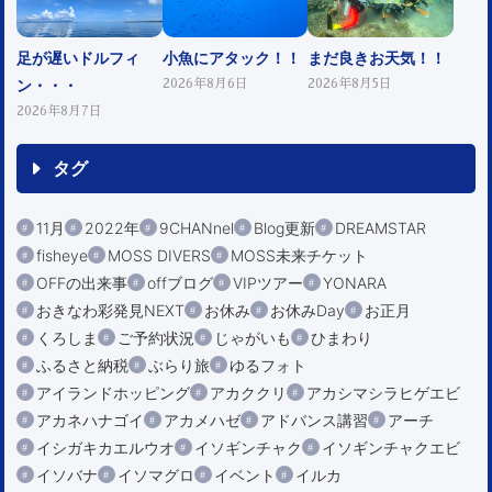
足が遅いドルフィ
小魚にアタック！！
まだ良きお天気！！
ン・・・
2026年8月6日
2026年8月5日
2026年8月7日
タグ
11月
2022年
9CHANnel
Blog更新
DREAMSTAR
fisheye
MOSS DIVERS
MOSS未来チケット
OFFの出来事
offブログ
VIPツアー
YONARA
おきなわ彩発見NEXT
お休み
お休みDay
お正月
くろしま
ご予約状況
じゃがいも
ひまわり
ふるさと納税
ぶらり旅
ゆるフォト
アイランドホッピング
アカククリ
アカシマシラヒゲエビ
アカネハナゴイ
アカメハゼ
アドバンス講習
アーチ
イシガキカエルウオ
イソギンチャク
イソギンチャクエビ
イソバナ
イソマグロ
イベント
イルカ