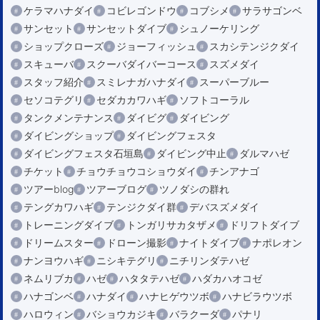
ケラマハナダイ
コビレゴンドウ
コブシメ
サラサゴンベ
サンセット
サンセットダイブ
シュノーケリング
ショップクローズ
ジョーフィッシュ
スカシテンジクダイ
スキューバ
スクーバダイバーコース
スズメダイ
スタッフ紹介
スミレナガハナダイ
スーパーブルー
セソコテグリ
セダカカワハギ
ソフトコーラル
タンクメンテナンス
ダイビグ
ダイビング
ダイビングショップ
ダイビングフェスタ
ダイビングフェスタ石垣島
ダイビング中止
ダルマハゼ
チケット
チョウチョウコショウダイ
チンアナゴ
ツアーblog
ツアーブログ
ツノダシの群れ
テングカワハギ
テンジクダイ群
デバスズメダイ
トレーニングダイブ
トンガリサカタザメ
ドリフトダイブ
ドリームスター
ドローン撮影
ナイトダイブ
ナポレオン
ナンヨウハギ
ニシキテグリ
ニチリンダテハゼ
ネムリブカ
ハゼ
ハタタテハゼ
ハダカハオコゼ
ハナゴンベ
ハナダイ
ハナヒゲウツボ
ハナビラウツボ
ハロウィン
バショウカジキ
バラクーダ
パナリ