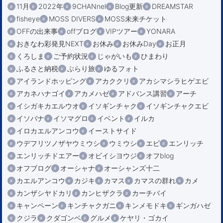
11月
2022年
9CHANnel
Blog更新
DREAMSTAR
fisheye
MOSS DIVERS
MOSS未来チケット
OFFの出来事
offブログ
VIPツアー
YONARA
おきなわ彩発見NEXT
お休み
お休みDay
お正月
くろしま
ご予約状況
じゃがいも
ひまわり
ふるさと納税
ぶらり旅
ゆるフォト
アイランドホッピング
アカククリ
アカシマシラヒゲエビ
アカネハナゴイ
アカメハゼ
アドバンス講習
アーチ
イシガキカエルウオ
イソギンチャク
イソギンチャクエビ
イソバナ
イソマグロ
イベント
イルカ
イロカエルアンコウ
イーストサイド
ウデフリツノザヤウミウシ
ウミウシ
エビ
エンリッチ
エンリッチドエアー
オビイシヨウジ
オフblog
オフブログ
オーシャナ
オーシャンズ十二
カエルアンコウ
カジキ
カマス
カマスの群れ
カメ
カンザシヤドカリ
カンヒザクラ
カーチバイ
キャンペーン
キンチャクガニ
キンメモドキ
ギンガハゼ
クジラ
クダゴンベ
グルメ
ケヤリ・ゴカイ