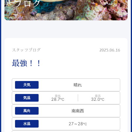
ブログ
スタッフブログ
2025.06.16
最強！！
晴れ
天気
最低
最高
気温
28.7
32.0
℃
℃
南南西
風向
27～28
水温
℃