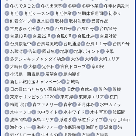
冬のできごと
冬の出来事
冬季
冬季休業
冬季休業期間
冬期
冬期シーズン
冬期休業
冬期休業期間
初潜り
到着ダイブ
反水面
取材
取材決定
受賞作品
古見きゅう氏
台風
台風11号
台風12号
台風14号
台風18号
台風22号
台風6号
台風休み
台風対策
台風接近中
台風暴風域
台風通過
台風１１号
台風９号
名蔵湾
告知
回遊魚
地形
地形ポイント
夕陽
多テジマキンチャクダイ幼魚
大仏
大崎
大崎エリア
大晦日
大物
定休日
宮良ドロップ
寒緋桜
小浜島・西表島
展望台
島内観光
新しい旅応援キャンペーン
新城島
日の目に当たらない写真館
旧盆
春休み
景色
景観
東京オリンピック2020
東海岸
東海岸エリア
桜口
梅雨明け
森ファミリー
森家
正月休み
水中カメラ
水中マクロ
水中ライト
水中ワイド
水中写真
波照間
波照間島
浜島エリア
浮遊系
浮遊系ダイブ
海なしblog
海外ツアー
海外ツアー
海底温泉
海開き
温泉
港
港パトロール
生えもの
甲殻類
石垣
石垣島