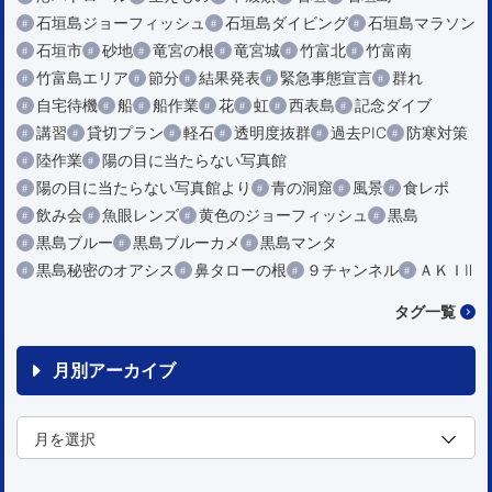
石垣島ジョーフィッシュ
石垣島ダイビング
石垣島マラソン
石垣市
砂地
竜宮の根
竜宮城
竹富北
竹富南
竹富島エリア
節分
結果発表
緊急事態宣言
群れ
自宅待機
船
船作業
花
虹
西表島
記念ダイブ
講習
貸切プラン
軽石
透明度抜群
過去PIC
防寒対策
陸作業
陽の目に当たらない写真館
陽の目に当たらない写真館より
青の洞窟
風景
食レポ
飲み会
魚眼レンズ
黄色のジョーフィッシュ
黒島
黒島ブルー
黒島ブルーカメ
黒島マンタ
黒島秘密のオアシス
鼻タローの根
９チャンネル
ＡＫＩⅡ
タグ一覧
月別アーカイブ