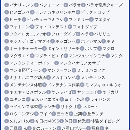
パナリマンタ
パフォーマー
パラオ
パラオ龍馬クルーズ
ヒメゴンベ
ヒレナガネジリンボウ
ビッグドロップ
ビーチ
ピカチューウミウシ
ファミリー
フエダイ
フォトコン
フォトコンテスト
フォトダイブ
フタイロカエルウオ
フローダイブ
ベラ
ペリリュー
ホシカゲアゴアマダイ
ホシゴンべ
ホソカマス
ホヤ
ボートチャーター
ポイントリサーチ
ポリプ
マクロ
マダラエイ
マダラトビエイ
マンジュウイシモチ
マンタ
マンタシティーポイント
マンタハナミノカサゴ
マンタ摂餌シーン
マンツーマン
ミナミハコフグ
ミナミハコフグ幼魚
メガネゴンベ
メンテナンス
メンテナンス休暇
メンテナンス作業
モンツキカエルウオ
ヤエヤマヒメボタル
ヤシャハゼ
ヤッコエイ
ヤドカリ
ユキンコ
ヨスジフエダイ
ヨナラ水道
ライセンス
ライセンス講習
ランチ
リトクリ
レポート
ロウニンアジ
ワイド
三ツ石
上架
丘ランチ
久しぶりの
今日のMOSS
休日
休業
体験ダイビング
元旦
光
光のカーテン
八重山ブルー
写真
冬