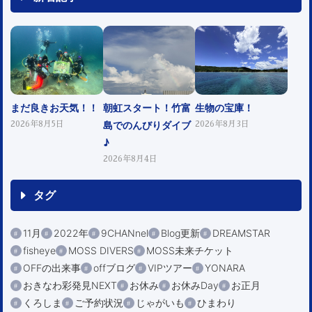
まだ良きお天気！！
朝虹スタート！竹富
生物の宝庫！
島でのんびりダイブ
2026年8月5日
2026年8月3日
♪
2026年8月4日
タグ
11月
2022年
9CHANnel
Blog更新
DREAMSTAR
fisheye
MOSS DIVERS
MOSS未来チケット
OFFの出来事
offブログ
VIPツアー
YONARA
おきなわ彩発見NEXT
お休み
お休みDay
お正月
くろしま
ご予約状況
じゃがいも
ひまわり