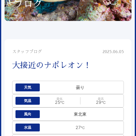
ブログ
スタッフブログ
2025.06.05
大接近のナポレオン！
曇り
天気
最低
最高
気温
25
29
℃
℃
東北東
風向
27
水温
℃