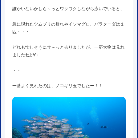
誰かいないかしら～っとワクワクしながら泳いでいると、
急に現れたツムブリの群れやイソマグロ、バラクーダは１
匹・・・
どれも忙しそうにサ～っと去りましたが、一応大物は見れ
ましたね(;’∀’)
・・
一番よく見れたのは、ノコギリ玉でしたー！！