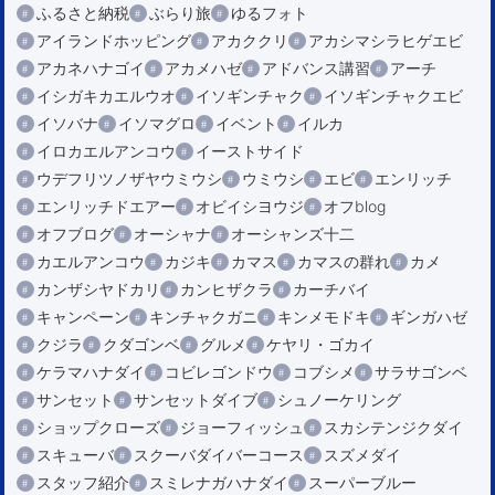
ふるさと納税
ぶらり旅
ゆるフォト
アイランドホッピング
アカククリ
アカシマシラヒゲエビ
アカネハナゴイ
アカメハゼ
アドバンス講習
アーチ
イシガキカエルウオ
イソギンチャク
イソギンチャクエビ
イソバナ
イソマグロ
イベント
イルカ
イロカエルアンコウ
イーストサイド
ウデフリツノザヤウミウシ
ウミウシ
エビ
エンリッチ
エンリッチドエアー
オビイシヨウジ
オフblog
オフブログ
オーシャナ
オーシャンズ十二
カエルアンコウ
カジキ
カマス
カマスの群れ
カメ
カンザシヤドカリ
カンヒザクラ
カーチバイ
キャンペーン
キンチャクガニ
キンメモドキ
ギンガハゼ
クジラ
クダゴンベ
グルメ
ケヤリ・ゴカイ
ケラマハナダイ
コビレゴンドウ
コブシメ
サラサゴンベ
サンセット
サンセットダイブ
シュノーケリング
ショップクローズ
ジョーフィッシュ
スカシテンジクダイ
スキューバ
スクーバダイバーコース
スズメダイ
スタッフ紹介
スミレナガハナダイ
スーパーブルー