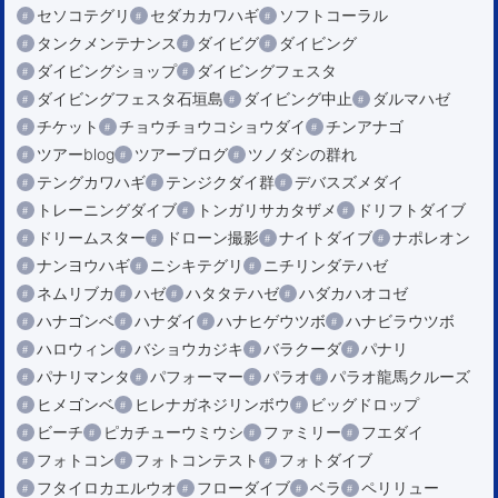
セソコテグリ
セダカカワハギ
ソフトコーラル
タンクメンテナンス
ダイビグ
ダイビング
ダイビングショップ
ダイビングフェスタ
ダイビングフェスタ石垣島
ダイビング中止
ダルマハゼ
チケット
チョウチョウコショウダイ
チンアナゴ
ツアーblog
ツアーブログ
ツノダシの群れ
テングカワハギ
テンジクダイ群
デバスズメダイ
トレーニングダイブ
トンガリサカタザメ
ドリフトダイブ
ドリームスター
ドローン撮影
ナイトダイブ
ナポレオン
ナンヨウハギ
ニシキテグリ
ニチリンダテハゼ
ネムリブカ
ハゼ
ハタタテハゼ
ハダカハオコゼ
ハナゴンベ
ハナダイ
ハナヒゲウツボ
ハナビラウツボ
ハロウィン
バショウカジキ
バラクーダ
パナリ
パナリマンタ
パフォーマー
パラオ
パラオ龍馬クルーズ
ヒメゴンベ
ヒレナガネジリンボウ
ビッグドロップ
ビーチ
ピカチューウミウシ
ファミリー
フエダイ
フォトコン
フォトコンテスト
フォトダイブ
フタイロカエルウオ
フローダイブ
ベラ
ペリリュー