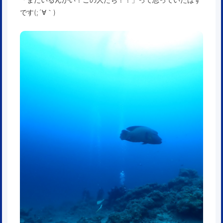
です(;´∀｀)