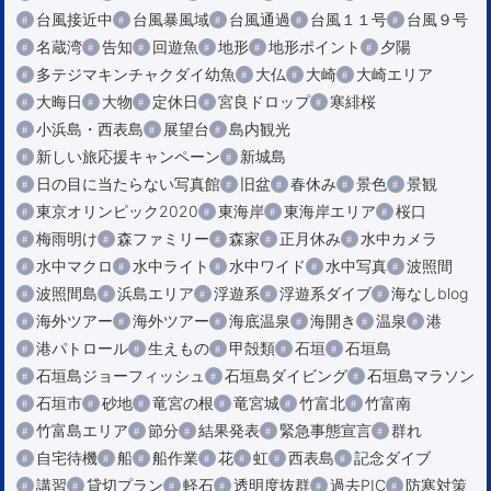
台風接近中
台風暴風域
台風通過
台風１１号
台風９号
名蔵湾
告知
回遊魚
地形
地形ポイント
夕陽
多テジマキンチャクダイ幼魚
大仏
大崎
大崎エリア
大晦日
大物
定休日
宮良ドロップ
寒緋桜
小浜島・西表島
展望台
島内観光
新しい旅応援キャンペーン
新城島
日の目に当たらない写真館
旧盆
春休み
景色
景観
東京オリンピック2020
東海岸
東海岸エリア
桜口
梅雨明け
森ファミリー
森家
正月休み
水中カメラ
水中マクロ
水中ライト
水中ワイド
水中写真
波照間
波照間島
浜島エリア
浮遊系
浮遊系ダイブ
海なしblog
海外ツアー
海外ツアー
海底温泉
海開き
温泉
港
港パトロール
生えもの
甲殻類
石垣
石垣島
石垣島ジョーフィッシュ
石垣島ダイビング
石垣島マラソン
石垣市
砂地
竜宮の根
竜宮城
竹富北
竹富南
竹富島エリア
節分
結果発表
緊急事態宣言
群れ
自宅待機
船
船作業
花
虹
西表島
記念ダイブ
講習
貸切プラン
軽石
透明度抜群
過去PIC
防寒対策