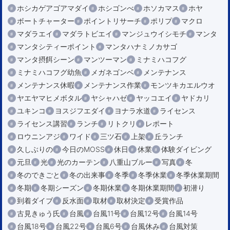
ホシカゲアゴアマダイ
ホシゴンべ
ホソカマス
ホヤ
ボートチャーター
ポイントリサーチ
ポリプ
マクロ
マダラエイ
マダラトビエイ
マンジュウイシモチ
マンタ
マンタシティーポイント
マンタハナミノカサゴ
マンタ摂餌シーン
マンツーマン
ミナミハコフグ
ミナミハコフグ幼魚
メガネゴンベ
メンテナンス
メンテナンス休暇
メンテナンス作業
モンツキカエルウオ
ヤエヤマヒメボタル
ヤシャハゼ
ヤッコエイ
ヤドカリ
ユキンコ
ヨスジフエダイ
ヨナラ水道
ライセンス
ライセンス講習
ランチ
リトクリ
レポート
ロウニンアジ
ワイド
三ツ石
上架
丘ランチ
久しぶりの
今日のMOSS
休日
休業
体験ダイビング
元旦
光
光のカーテン
八重山ブルー
写真
冬
冬のできごと
冬の出来事
冬季
冬季休業
冬季休業期間
冬期
冬期シーズン
冬期休業
冬期休業期間
初潜り
到着ダイブ
反水面
取材
取材決定
受賞作品
古見きゅう氏
台風
台風11号
台風12号
台風14号
台風18号
台風22号
台風6号
台風休み
台風対策