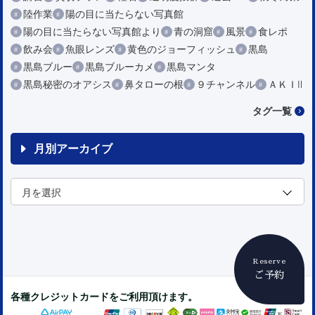
陸作業
陽の目に当たらない写真館
陽の目に当たらない写真館より
青の洞窟
風景
食レポ
飲み会
魚眼レンズ
黄色のジョーフィッシュ
黒島
黒島ブルー
黒島ブルーカメ
黒島マンタ
黒島秘密のオアシス
鼻タローの根
９チャンネル
ＡＫＩⅡ
タグ一覧
月別アーカイブ
Reserve
ご予約
各種クレジットカードをご利用頂けます。