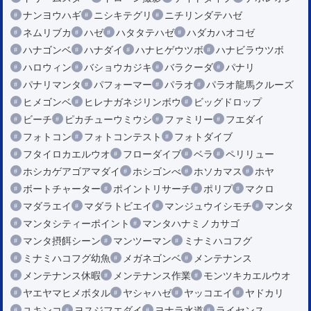
ナンヨウハギ
ニシキテグリ
ニチリンダテハゼ
ネムリブカ
ハゼ
ハタタテハゼ
ハダカハオコゼ
ハナゴンベ
ハナダイ
ハナヒゲウツボ
ハナビラウツボ
ハロウィン
バショウカジキ
バラクーダ
パナリ
パナリマンタ
パフォーマー
パラオ
パラオ龍馬クルーズ
ヒメゴンベ
ヒレナガネジリンボウ
ビッグドロップ
ビーチ
ピカチューウミウシ
ファミリー
フエダイ
フォトコン
フォトコンテスト
フォトダイブ
フタイロカエルウオ
フローダイブ
ベラ
ペリリュー
ホシカゲアゴアマダイ
ホシゴンべ
ホソカマス
ホヤ
ボートチャーター
ポイントリサーチ
ポリプ
マクロ
マダラエイ
マダラトビエイ
マンジュウイシモチ
マンタ
マンタシティーポイント
マンタハナミノカサゴ
マンタ摂餌シーン
マンツーマン
ミナミハコフグ
ミナミハコフグ幼魚
メガネゴンベ
メンテナンス
メンテナンス休暇
メンテナンス作業
モンツキカエルウオ
ヤエヤマヒメボタル
ヤシャハゼ
ヤッコエイ
ヤドカリ
ユキンコ
ヨスジフエダイ
ヨナラ水道
ライセンス