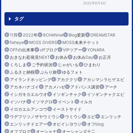
2026年8月4日
タグ
11月
2022年
9CHANnel
Blog更新
DREAMSTAR
fisheye
MOSS DIVERS
MOSS未来チケット
OFFの出来事
offブログ
VIPツアー
YONARA
おきなわ彩発見NEXT
お休み
お休みDay
お正月
くろしま
ご予約状況
じゃがいも
ひまわり
ふるさと納税
ぶらり旅
ゆるフォト
アイランドホッピング
アカククリ
アカシマシラヒゲエビ
アカネハナゴイ
アカメハゼ
アドバンス講習
アーチ
イシガキカエルウオ
イソギンチャク
イソギンチャクエビ
イソバナ
イソマグロ
イベント
イルカ
イロカエルアンコウ
イーストサイド
ウデフリツノザヤウミウシ
ウミウシ
エビ
エンリッチ
エンリッチドエアー
オビイシヨウジ
オフblog
オフブログ
オーシャナ
オーシャンズ十二