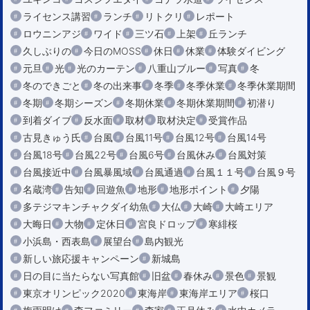
ライセンス講習
ランチ
リトクリ
レポート
ロウニンアジ
ワイド
三ツ石
上架
丘ランチ
久しぶりの
今日のMOSS
休日
休業
体験ダイビング
元旦
光
光のカーテン
八重山ブルー
写真
冬
冬のできごと
冬の出来事
冬季
冬季休業
冬季休業期間
冬期
冬期シーズン
冬期休業
冬期休業期間
初潜り
到着ダイブ
反水面
取材
取材決定
受賞作品
古見きゅう氏
台風
台風11号
台風12号
台風14号
台風18号
台風22号
台風6号
台風休み
台風対策
台風接近中
台風暴風域
台風通過
台風１１号
台風９号
名蔵湾
告知
回遊魚
地形
地形ポイント
夕陽
多テジマキンチャクダイ幼魚
大仏
大崎
大崎エリア
大晦日
大物
定休日
宮良ドロップ
寒緋桜
小浜島・西表島
展望台
島内観光
新しい旅応援キャンペーン
新城島
日の目に当たらない写真館
旧盆
春休み
景色
景観
東京オリンピック2020
東海岸
東海岸エリア
桜口