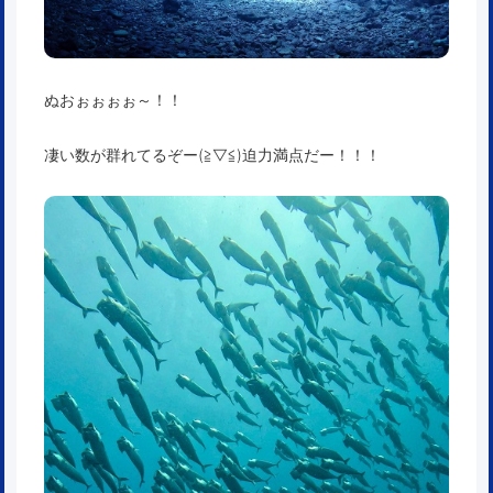
ぬおぉぉぉぉ～！！
凄い数が群れてるぞー(≧▽≦)迫力満点だー！！！