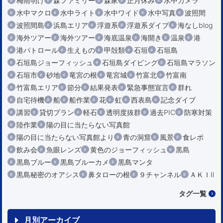
梅雨明け
森ファミリー
森家
正月休み
水中カメラ
水中マクロ
水中ライト
水中ワイド
水中写真
波照間
波照間島
浜島エリア
浮遊系
浮遊系ダイブ
海なしblog
海外ツアー
海外ツアー
海底温泉
海開き
温泉
港
港パトロール
生えもの
甲殻類
石垣
石垣島
石垣島ジョーフィッシュ
石垣島ダイビング
石垣島マラソン
石垣市
砂地
竜宮の根
竜宮城
竹富北
竹富南
竹富島エリア
節分
結果発表
緊急事態宣言
群れ
自宅待機
船
船作業
花
虹
西表島
記念ダイブ
講習
貸切プラン
軽石
透明度抜群
過去PIC
防寒対策
陸作業
陽の目に当たらない写真館
陽の目に当たらない写真館より
青の洞窟
風景
食レポ
飲み会
魚眼レンズ
黄色のジョーフィッシュ
黒島
黒島ブルー
黒島ブルーカメ
黒島マンタ
黒島秘密のオアシス
鼻タローの根
９チャンネル
ＡＫＩⅡ
タグ一覧
月別アーカイブ