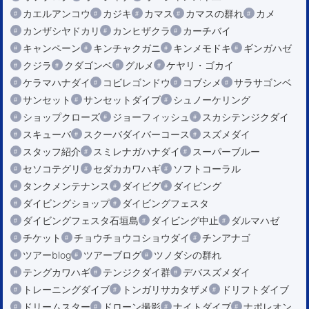
カエルアンコウ
カジキ
カマス
カマスの群れ
カメ
カンザシヤドカリ
カンヒザクラ
カーチバイ
キャンペーン
キンチャクガニ
キンメモドキ
ギンガハゼ
クジラ
クダゴンベ
グルメ
ケヤリ・ゴカイ
ケラマハナダイ
コビレゴンドウ
コブシメ
サラサゴンベ
サンセット
サンセットダイブ
シュノーケリング
ショップクローズ
ジョーフィッシュ
スカシテンジクダイ
スキューバ
スクーバダイバーコース
スズメダイ
スタッフ紹介
スミレナガハナダイ
スーパーブルー
セソコテグリ
セダカカワハギ
ソフトコーラル
タンクメンテナンス
ダイビグ
ダイビング
ダイビングショップ
ダイビングフェスタ
ダイビングフェスタ石垣島
ダイビング中止
ダルマハゼ
チケット
チョウチョウコショウダイ
チンアナゴ
ツアーblog
ツアーブログ
ツノダシの群れ
テングカワハギ
テンジクダイ群
デバスズメダイ
トレーニングダイブ
トンガリサカタザメ
ドリフトダイブ
ドリームスター
ドローン撮影
ナイトダイブ
ナポレオン