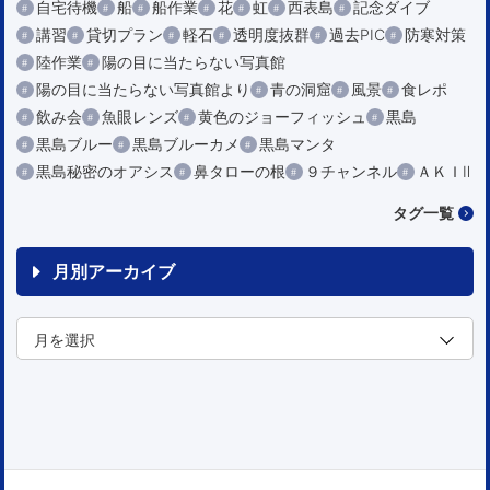
自宅待機
船
船作業
花
虹
西表島
記念ダイブ
講習
貸切プラン
軽石
透明度抜群
過去PIC
防寒対策
陸作業
陽の目に当たらない写真館
陽の目に当たらない写真館より
青の洞窟
風景
食レポ
飲み会
魚眼レンズ
黄色のジョーフィッシュ
黒島
黒島ブルー
黒島ブルーカメ
黒島マンタ
黒島秘密のオアシス
鼻タローの根
９チャンネル
ＡＫＩⅡ
タグ一覧
月別アーカイブ