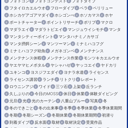
フォトコン
フォトコンテスト
フォトダイブ
フタイロカエルウオ
フローダイブ
ベラ
ペリリュー
ホシカゲアゴアマダイ
ホシゴンべ
ホソカマス
ホヤ
ボートチャーター
ポイントリサーチ
ポリプ
マクロ
マダラエイ
マダラトビエイ
マンジュウイシモチ
マンタ
マンタシティーポイント
マンタハナミノカサゴ
マンタ摂餌シーン
マンツーマン
ミナミハコフグ
ミナミハコフグ幼魚
メガネゴンベ
メンテナンス
メンテナンス休暇
メンテナンス作業
モンツキカエルウオ
ヤエヤマヒメボタル
ヤシャハゼ
ヤッコエイ
ヤドカリ
ユキンコ
ヨスジフエダイ
ヨナラ水道
ライセンス
ライセンス講習
ランチ
リトクリ
レポート
ロウニンアジ
ワイド
三ツ石
上架
丘ランチ
久しぶりの
今日のMOSS
休日
休業
体験ダイビング
元旦
光
光のカーテン
八重山ブルー
写真
冬
冬のできごと
冬の出来事
冬季
冬季休業
冬季休業期間
冬期
冬期シーズン
冬期休業
冬期休業期間
初潜り
到着ダイブ
反水面
取材
取材決定
受賞作品