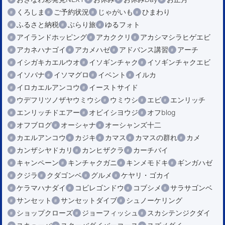
くろしま
ご予約状況
じゃがいも
ひまわり
ふるさと納税
ぶらり旅
ゆるフォト
アイランドホッピング
アカククリ
アカシマシラヒゲエビ
アカネハナゴイ
アカメハゼ
アドバンス講習
アーチ
イシガキカエルウオ
イソギンチャク
イソギンチャクエビ
イソバナ
イソマグロ
イベント
イルカ
イロカエルアンコウ
イーストサイド
ウデフリツノザヤウミウシ
ウミウシ
エビ
エンリッチ
エンリッチドエアー
オビイシヨウジ
オフblog
オフブログ
オーシャナ
オーシャンズ十二
カエルアンコウ
カジキ
カマス
カマスの群れ
カメ
カンザシヤドカリ
カンヒザクラ
カーチバイ
キャンペーン
キンチャクガニ
キンメモドキ
ギンガハゼ
クジラ
クダゴンベ
グルメ
ケヤリ・ゴカイ
ケラマハナダイ
コビレゴンドウ
コブシメ
サラサゴンベ
サンセット
サンセットダイブ
シュノーケリング
ショップクローズ
ジョーフィッシュ
スカシテンジクダイ