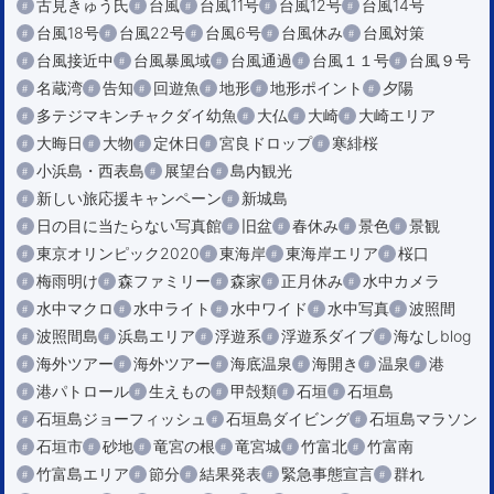
古見きゅう氏
台風
台風11号
台風12号
台風14号
台風18号
台風22号
台風6号
台風休み
台風対策
台風接近中
台風暴風域
台風通過
台風１１号
台風９号
名蔵湾
告知
回遊魚
地形
地形ポイント
夕陽
多テジマキンチャクダイ幼魚
大仏
大崎
大崎エリア
大晦日
大物
定休日
宮良ドロップ
寒緋桜
小浜島・西表島
展望台
島内観光
新しい旅応援キャンペーン
新城島
日の目に当たらない写真館
旧盆
春休み
景色
景観
東京オリンピック2020
東海岸
東海岸エリア
桜口
梅雨明け
森ファミリー
森家
正月休み
水中カメラ
水中マクロ
水中ライト
水中ワイド
水中写真
波照間
波照間島
浜島エリア
浮遊系
浮遊系ダイブ
海なしblog
海外ツアー
海外ツアー
海底温泉
海開き
温泉
港
港パトロール
生えもの
甲殻類
石垣
石垣島
石垣島ジョーフィッシュ
石垣島ダイビング
石垣島マラソン
石垣市
砂地
竜宮の根
竜宮城
竹富北
竹富南
竹富島エリア
節分
結果発表
緊急事態宣言
群れ