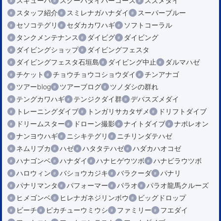
スキューバ
スクーバダイバーコース
スズメダイ
スタッフ紹介
スミレナガハナダイ
スーパーブルー
セソコテグリ
セダカカワハギ
ソフトコーラル
タンクメンテナンス
ダイビグ
ダイビング
ダイビングショップ
ダイビングフェスタ
ダイビングフェスタ石垣島
ダイビング中止
ダルマハゼ
チケット
チョウチョウコショウダイ
チンアナゴ
ツアーblog
ツアーブログ
ツノダシの群れ
テングカワハギ
テンジクダイ群
デバスズメダイ
トレーニングダイブ
トンガリサカタザメ
ドリフトダイブ
ドリームスター
ドローン撮影
ナイトダイブ
ナポレオン
ナンヨウハギ
ニシキテグリ
ニチリンダテハゼ
ネムリブカ
ハゼ
ハタタテハゼ
ハダカハオコゼ
ハナゴンベ
ハナダイ
ハナヒゲウツボ
ハナビラウツボ
ハロウィン
バショウカジキ
バラクーダ
パナリ
パナリマンタ
パフォーマー
パラオ
パラオ龍馬クルーズ
ヒメゴンベ
ヒレナガネジリンボウ
ビッグドロップ
ビーチ
ピカチューウミウシ
ファミリー
フエダイ