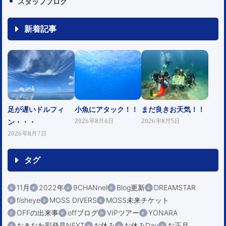
スタッフブログ
新着記事
足が遅いドルフィ
小魚にアタック！！
まだ良きお天気！！
ン・・・
2026年8月6日
2026年8月5日
2026年8月7日
タグ
11月
2022年
9CHANnel
Blog更新
DREAMSTAR
fisheye
MOSS DIVERS
MOSS未来チケット
OFFの出来事
offブログ
VIPツアー
YONARA
おきなわ彩発見NEXT
お休み
お休みDay
お正月