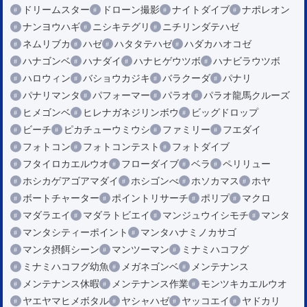
ドリームスター
ドローン撮影
ナイトダイブ
ナポレオン
ナンヨウハギ
ニシキテグリ
ニチリンダテハゼ
ネムリブカ
ハゼ
ハタタテハゼ
ハダカハオコゼ
ハナゴンベ
ハナダイ
ハナヒゲウツボ
ハナビラウツボ
ハロウィン
バショウカジキ
バラクーダ
パナリ
パナリマンタ
パフォーマー
パラオ
パラオ龍馬クルーズ
ヒメゴンベ
ヒレナガネジリンボウ
ビッグドロップ
ビーチ
ピカチューウミウシ
ファミリー
フエダイ
フォトコン
フォトコンテスト
フォトダイブ
フタイロカエルウオ
フローダイブ
ベラ
ペリリュー
ホシカゲアゴアマダイ
ホシゴンべ
ホソカマス
ホヤ
ボートチャーター
ポイントリサーチ
ポリプ
マクロ
マダラエイ
マダラトビエイ
マンジュウイシモチ
マンタ
マンタシティーポイント
マンタハナミノカサゴ
マンタ摂餌シーン
マンツーマン
ミナミハコフグ
ミナミハコフグ幼魚
メガネゴンベ
メンテナンス
メンテナンス休暇
メンテナンス作業
モンツキカエルウオ
ヤエヤマヒメボタル
ヤシャハゼ
ヤッコエイ
ヤドカリ