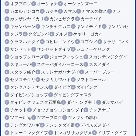
オフブログ
オーシャナ
オーシャンズ十二
カエルアンコウ
カジキ
カマス
カマスの群れ
カメ
カンザシヤドカリ
カンヒザクラ
カーチバイ
キャンペーン
キンチャクガニ
キンメモドキ
ギンガハゼ
クジラ
クダゴンベ
グルメ
ケヤリ・ゴカイ
ケラマハナダイ
コビレゴンドウ
コブシメ
サラサゴンベ
サンセット
サンセットダイブ
シュノーケリング
ショップクローズ
ジョーフィッシュ
スカシテンジクダイ
スキューバ
スクーバダイバーコース
スズメダイ
スタッフ紹介
スミレナガハナダイ
スーパーブルー
セソコテグリ
セダカカワハギ
ソフトコーラル
タンクメンテナンス
ダイビグ
ダイビング
ダイビングショップ
ダイビングフェスタ
ダイビングフェスタ石垣島
ダイビング中止
ダルマハゼ
チケット
チョウチョウコショウダイ
チンアナゴ
ツアーblog
ツアーブログ
ツノダシの群れ
テングカワハギ
テンジクダイ群
デバスズメダイ
トレーニングダイブ
トンガリサカタザメ
ドリフトダイブ