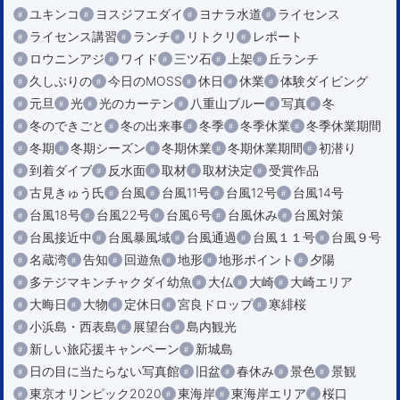
ユキンコ
ヨスジフエダイ
ヨナラ水道
ライセンス
ライセンス講習
ランチ
リトクリ
レポート
ロウニンアジ
ワイド
三ツ石
上架
丘ランチ
久しぶりの
今日のMOSS
休日
休業
体験ダイビング
元旦
光
光のカーテン
八重山ブルー
写真
冬
冬のできごと
冬の出来事
冬季
冬季休業
冬季休業期間
冬期
冬期シーズン
冬期休業
冬期休業期間
初潜り
到着ダイブ
反水面
取材
取材決定
受賞作品
古見きゅう氏
台風
台風11号
台風12号
台風14号
台風18号
台風22号
台風6号
台風休み
台風対策
台風接近中
台風暴風域
台風通過
台風１１号
台風９号
名蔵湾
告知
回遊魚
地形
地形ポイント
夕陽
多テジマキンチャクダイ幼魚
大仏
大崎
大崎エリア
大晦日
大物
定休日
宮良ドロップ
寒緋桜
小浜島・西表島
展望台
島内観光
新しい旅応援キャンペーン
新城島
日の目に当たらない写真館
旧盆
春休み
景色
景観
東京オリンピック2020
東海岸
東海岸エリア
桜口