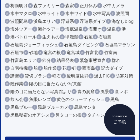
梅雨明け
森ファミリー
森家
正月休み
水中カメラ
水中マクロ
水中ライト
水中ワイド
水中写真
波照間
波照間島
浜島エリア
浮遊系
浮遊系ダイブ
海なしblog
海外ツアー
海外ツアー
海底温泉
海開き
温泉
港
港パトロール
生えもの
甲殻類
石垣
石垣島
石垣島ジョーフィッシュ
石垣島ダイビング
石垣島マラソン
石垣市
砂地
竜宮の根
竜宮城
竹富北
竹富南
竹富島エリア
節分
結果発表
緊急事態宣言
群れ
自宅待機
船
船作業
花
虹
西表島
記念ダイブ
講習
貸切プラン
軽石
透明度抜群
過去PIC
防寒対策
陸作業
陽の目に当たらない写真館
陽の目に当たらない写真館より
青の洞窟
風景
食レポ
飲み会
魚眼レンズ
黄色のジョーフィッシュ
黒島
黒島ブルー
黒島ブルーカメ
黒島マンタ
黒島秘密のオアシス
鼻タローの根
９チャンネル
ＡＫＩⅡ
Reserve
ご予約
タグ一覧