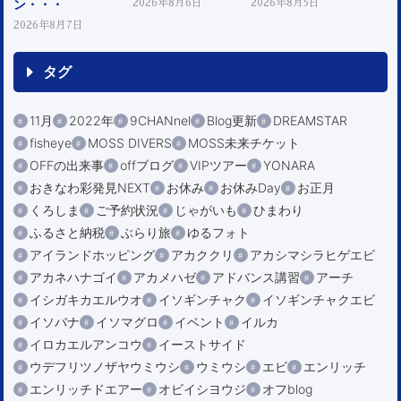
ン・・・
2026年8月6日
2026年8月5日
2026年8月7日
タグ
11月
2022年
9CHANnel
Blog更新
DREAMSTAR
fisheye
MOSS DIVERS
MOSS未来チケット
OFFの出来事
offブログ
VIPツアー
YONARA
おきなわ彩発見NEXT
お休み
お休みDay
お正月
くろしま
ご予約状況
じゃがいも
ひまわり
ふるさと納税
ぶらり旅
ゆるフォト
アイランドホッピング
アカククリ
アカシマシラヒゲエビ
アカネハナゴイ
アカメハゼ
アドバンス講習
アーチ
イシガキカエルウオ
イソギンチャク
イソギンチャクエビ
イソバナ
イソマグロ
イベント
イルカ
イロカエルアンコウ
イーストサイド
ウデフリツノザヤウミウシ
ウミウシ
エビ
エンリッチ
エンリッチドエアー
オビイシヨウジ
オフblog