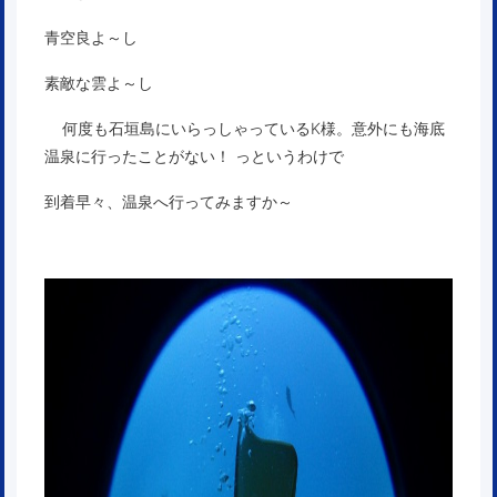
青空良よ～し
素敵な雲よ～し
何度も石垣島にいらっしゃっているK様。意外にも海底
温泉に行ったことがない！ っというわけで
到着早々、温泉へ行ってみますか～