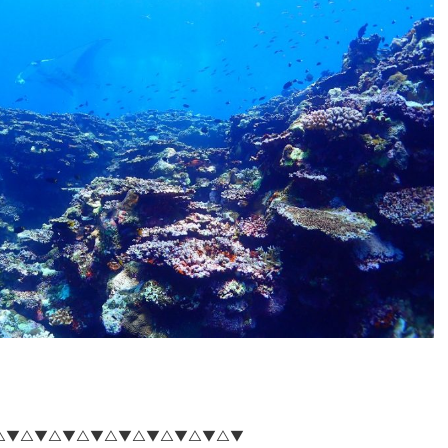
△▼△▼△▼△▼△▼△▼△▼△▼△▼