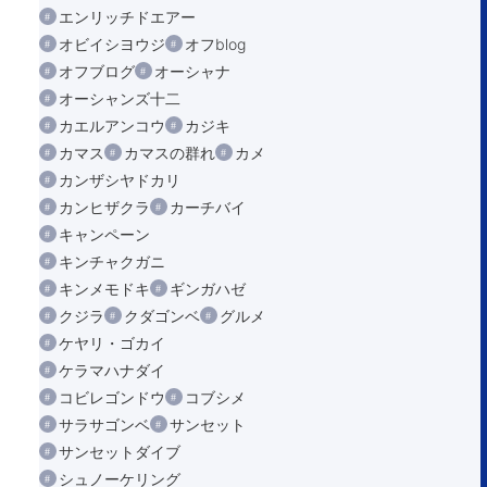
エンリッチドエアー
オビイシヨウジ
オフblog
オフブログ
オーシャナ
オーシャンズ十二
カエルアンコウ
カジキ
カマス
カマスの群れ
カメ
カンザシヤドカリ
カンヒザクラ
カーチバイ
キャンペーン
キンチャクガニ
キンメモドキ
ギンガハゼ
クジラ
クダゴンベ
グルメ
ケヤリ・ゴカイ
ケラマハナダイ
コビレゴンドウ
コブシメ
サラサゴンベ
サンセット
サンセットダイブ
シュノーケリング