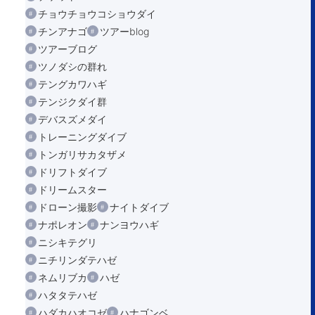
チョウチョウコショウダイ
チンアナゴ
ツアーblog
ツアーブログ
ツノダシの群れ
テングカワハギ
テンジクダイ群
デバスズメダイ
トレーニングダイブ
トンガリサカタザメ
ドリフトダイブ
ドリームスター
ドローン撮影
ナイトダイブ
ナポレオン
ナンヨウハギ
ニシキテグリ
ニチリンダテハゼ
ネムリブカ
ハゼ
ハタタテハゼ
ハダカハオコゼ
ハナゴンベ