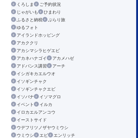
くろしま
ご予約状況
じゃがいも
ひまわり
ふるさと納税
ぶらり旅
ゆるフォト
アイランドホッピング
アカククリ
アカシマシラヒゲエビ
アカネハナゴイ
アカメハゼ
アドバンス講習
アーチ
イシガキカエルウオ
イソギンチャク
イソギンチャクエビ
イソバナ
イソマグロ
イベント
イルカ
イロカエルアンコウ
イーストサイド
ウデフリツノザヤウミウシ
ウミウシ
エビ
エンリッチ