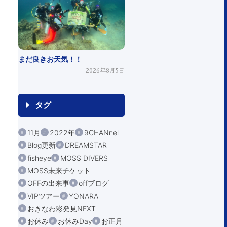
まだ良きお天気！！
2026年8月5日
タグ
11月
2022年
9CHANnel
Blog更新
DREAMSTAR
fisheye
MOSS DIVERS
MOSS未来チケット
OFFの出来事
offブログ
VIPツアー
YONARA
おきなわ彩発見NEXT
お休み
お休みDay
お正月