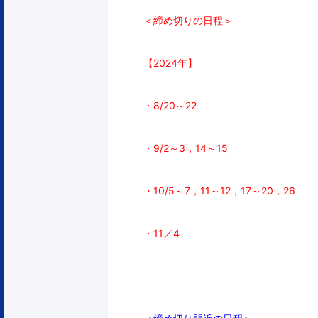
＜締め切りの日程＞
【2024年】
・8/20～22
・9/2～3，14～15
・10/5～7，11～12，17～20，
26
・11／4