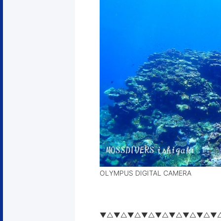
OLYMPUS DIGITAL CAMERA
▼△▼△▼△▼△▼△▼△▼△▼△▼