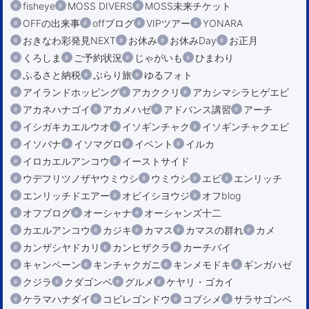
fisheye
MOSS DIVERS
MOSS未来チケット
OFFの出来事
offブログ
VIPツアー
YONARA
おきなわ彩発見NEXT
お休み
お休みDay
お正月
くろしま
ご予約状況
じゃがいも
ひまわり
ふるさと納税
ぶらり旅
ゆるフォト
アイランドホッピング
アカククリ
アカシマシラヒゲエビ
アカネハナゴイ
アカメハゼ
アドバンス講習
アーチ
イシガキカエルウオ
イソギンチャク
イソギンチャクエビ
イソバナ
イソマグロ
イベント
イルカ
イロカエルアンコウ
イーストサイド
ウデフリツノザヤウミウシ
ウミウシ
エビ
エンリッチ
エンリッチドエアー
オビイシヨウジ
オフblog
オフブログ
オーシャナ
オーシャンズ十二
カエルアンコウ
カジキ
カマス
カマスの群れ
カメ
カンザシヤドカリ
カンヒザクラ
カーチバイ
キャンペーン
キンチャクガニ
キンメモドキ
ギンガハゼ
クジラ
クダゴンベ
グルメ
ケヤリ・ゴカイ
ケラマハナダイ
コビレゴンドウ
コブシメ
サラサゴンベ