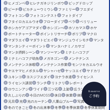
ヒメゴンベ
ヒレナガネジリンボウ
ビッグドロップ
ビーチ
ピカチューウミウシ
ファミリー
フエダイ
フォトコン
フォトコンテスト
フォトダイブ
フタイロカエルウオ
フローダイブ
ベラ
ペリリュー
ホシカゲアゴアマダイ
ホシゴンべ
ホソカマス
ホヤ
ボートチャーター
ポイントリサーチ
ポリプ
マクロ
マダラエイ
マダラトビエイ
マンジュウイシモチ
マンタ
マンタシティーポイント
マンタハナミノカサゴ
マンタ摂餌シーン
マンツーマン
ミナミハコフグ
ミナミハコフグ幼魚
メガネゴンベ
メンテナンス
メンテナンス休暇
メンテナンス作業
モンツキカエルウオ
ヤエヤマヒメボタル
ヤシャハゼ
ヤッコエイ
ヤドカリ
ユキンコ
ヨスジフエダイ
ヨナラ水道
ライセンス
ライセンス講習
ランチ
リトクリ
レポート
ロウニンアジ
ワイド
三ツ石
上架
丘ランチ
Reserve
久しぶりの
今日のMOSS
休日
休業
体験ダイビング
ご予約
元旦
光
光のカーテン
八重山ブルー
写真
冬
冬のできごと
冬の出来事
冬季
冬季休業
冬季休業期間