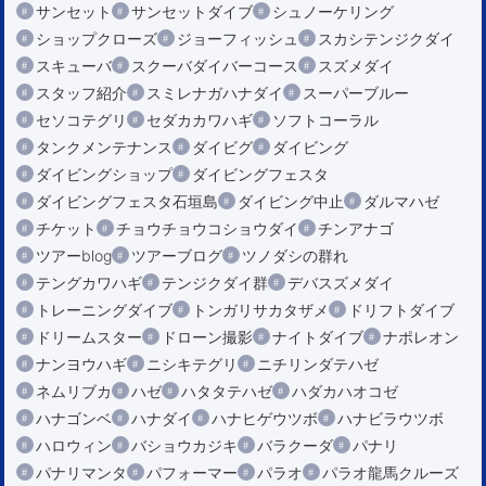
サンセット
サンセットダイブ
シュノーケリング
ショップクローズ
ジョーフィッシュ
スカシテンジクダイ
スキューバ
スクーバダイバーコース
スズメダイ
スタッフ紹介
スミレナガハナダイ
スーパーブルー
セソコテグリ
セダカカワハギ
ソフトコーラル
タンクメンテナンス
ダイビグ
ダイビング
ダイビングショップ
ダイビングフェスタ
ダイビングフェスタ石垣島
ダイビング中止
ダルマハゼ
チケット
チョウチョウコショウダイ
チンアナゴ
ツアーblog
ツアーブログ
ツノダシの群れ
テングカワハギ
テンジクダイ群
デバスズメダイ
トレーニングダイブ
トンガリサカタザメ
ドリフトダイブ
ドリームスター
ドローン撮影
ナイトダイブ
ナポレオン
ナンヨウハギ
ニシキテグリ
ニチリンダテハゼ
ネムリブカ
ハゼ
ハタタテハゼ
ハダカハオコゼ
ハナゴンベ
ハナダイ
ハナヒゲウツボ
ハナビラウツボ
ハロウィン
バショウカジキ
バラクーダ
パナリ
パナリマンタ
パフォーマー
パラオ
パラオ龍馬クルーズ