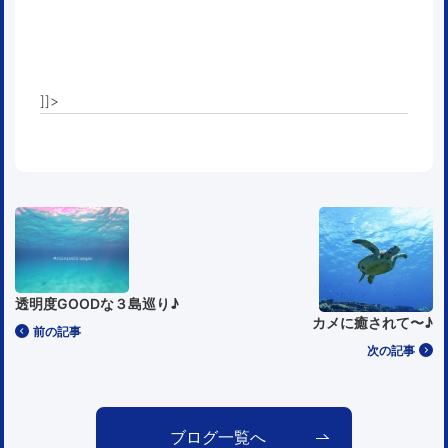
]]>
透明度GOODな３島巡り♪
カメに癒されて〜♪
前の記事
次の記事
ブログ一覧へ