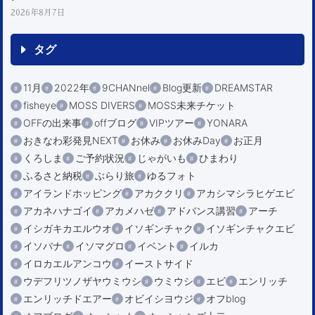
2026年8月7日
タグ
11月
2022年
9CHANnel
Blog更新
DREAMSTAR
fisheye
MOSS DIVERS
MOSS未来チケット
OFFの出来事
offブログ
VIPツアー
YONARA
おきなわ彩発見NEXT
お休み
お休みDay
お正月
くろしま
ご予約状況
じゃがいも
ひまわり
ふるさと納税
ぶらり旅
ゆるフォト
アイランドホッピング
アカククリ
アカシマシラヒゲエビ
アカネハナゴイ
アカメハゼ
アドバンス講習
アーチ
イシガキカエルウオ
イソギンチャク
イソギンチャクエビ
イソバナ
イソマグロ
イベント
イルカ
イロカエルアンコウ
イーストサイド
ウデフリツノザヤウミウシ
ウミウシ
エビ
エンリッチ
エンリッチドエアー
オビイシヨウジ
オフblog