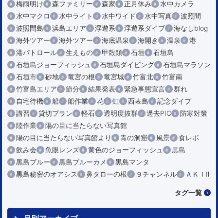
梅雨明け
森ファミリー
森家
正月休み
水中カメラ
水中マクロ
水中ライト
水中ワイド
水中写真
波照間
波照間島
浜島エリア
浮遊系
浮遊系ダイブ
海なしblog
海外ツアー
海外ツアー
海底温泉
海開き
温泉
港
港パトロール
生えもの
甲殻類
石垣
石垣島
石垣島ジョーフィッシュ
石垣島ダイビング
石垣島マラソン
石垣市
砂地
竜宮の根
竜宮城
竹富北
竹富南
竹富島エリア
節分
結果発表
緊急事態宣言
群れ
自宅待機
船
船作業
花
虹
西表島
記念ダイブ
講習
貸切プラン
軽石
透明度抜群
過去PIC
防寒対策
陸作業
陽の目に当たらない写真館
陽の目に当たらない写真館より
青の洞窟
風景
食レポ
飲み会
魚眼レンズ
黄色のジョーフィッシュ
黒島
黒島ブルー
黒島ブルーカメ
黒島マンタ
黒島秘密のオアシス
鼻タローの根
９チャンネル
ＡＫＩⅡ
タグ一覧