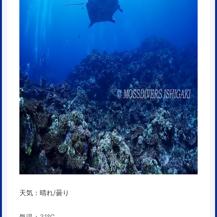
天気：晴れ/曇り
気温：31℃