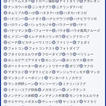
ドリームスター
ドローン撮影
ナイトダイブ
ナポレオン
ナンヨウハギ
ニシキテグリ
ニチリンダテハゼ
ネムリブカ
ハゼ
ハタタテハゼ
ハダカハオコゼ
ハナゴンベ
ハナダイ
ハナヒゲウツボ
ハナビラウツボ
ハロウィン
バショウカジキ
バラクーダ
パナリ
パナリマンタ
パフォーマー
パラオ
パラオ龍馬クルーズ
ヒメゴンベ
ヒレナガネジリンボウ
ビッグドロップ
ビーチ
ピカチューウミウシ
ファミリー
フエダイ
フォトコン
フォトコンテスト
フォトダイブ
フタイロカエルウオ
フローダイブ
ベラ
ペリリュー
ホシカゲアゴアマダイ
ホシゴンべ
ホソカマス
ホヤ
ボートチャーター
ポイントリサーチ
ポリプ
マクロ
マダラエイ
マダラトビエイ
マンジュウイシモチ
マンタ
マンタシティーポイント
マンタハナミノカサゴ
マンタ摂餌シーン
マンツーマン
ミナミハコフグ
ミナミハコフグ幼魚
メガネゴンベ
メンテナンス
メンテナンス休暇
メンテナンス作業
モンツキカエルウオ
ヤエヤマヒメボタル
ヤシャハゼ
ヤッコエイ
ヤドカリ