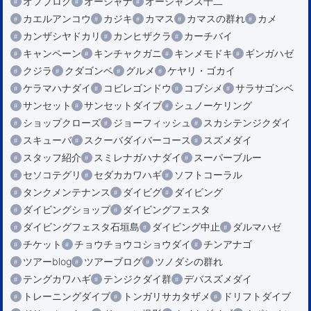
オフブログ
オーシャナ
オーシャンズ十二
カエルアンコウ
カジキ
カマス
カマスの群れ
カメ
カンザシヤドカリ
カンヒザクラ
カーチバイ
キャンペーン
キンチャクガニ
キンメモドキ
ギンガハゼ
クジラ
クダゴンベ
グルメ
ケヤリ・ゴカイ
ケラマハナダイ
コビレゴンドウ
コブシメ
サラサゴンベ
サンセット
サンセットダイブ
シュノーケリング
ショップクローズ
ジョーフィッシュ
スカシテンジクダイ
スキューバ
スクーバダイバーコース
スズメダイ
スタッフ紹介
スミレナガハナダイ
スーパーブルー
セソコテグリ
セダカカワハギ
ソフトコーラル
タンクメンテナンス
ダイビグ
ダイビング
ダイビングショップ
ダイビングフェスタ
ダイビングフェスタ石垣島
ダイビング中止
ダルマハゼ
チケット
チョウチョウコショウダイ
チンアナゴ
ツアーblog
ツアーブログ
ツノダシの群れ
テングカワハギ
テンジクダイ群
デバスズメダイ
トレーニングダイブ
トンガリサカタザメ
ドリフトダイブ