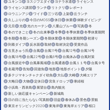
ユキンコ
ヨスジフエダイ
ヨナラ水道
ライセンス
ライセンス講習
ランチ
リトクリ
レポート
ロウニンアジ
ワイド
三ツ石
上架
丘ランチ
久しぶりの
今日のMOSS
休日
休業
体験ダイビング
元旦
光
光のカーテン
八重山ブルー
写真
冬
冬のできごと
冬の出来事
冬季
冬季休業
冬季休業期間
冬期
冬期シーズン
冬期休業
冬期休業期間
初潜り
到着ダイブ
反水面
取材
取材決定
受賞作品
古見きゅう氏
台風
台風11号
台風12号
台風14号
台風18号
台風22号
台風6号
台風休み
台風対策
台風接近中
台風暴風域
台風通過
台風１１号
台風９号
名蔵湾
告知
回遊魚
地形
地形ポイント
夕陽
多テジマキンチャクダイ幼魚
大仏
大崎
大崎エリア
大晦日
大物
定休日
宮良ドロップ
寒緋桜
小浜島・西表島
展望台
島内観光
新しい旅応援キャンペーン
新城島
日の目に当たらない写真館
旧盆
春休み
景色
景観
東京オリンピック2020
東海岸
東海岸エリア
桜口